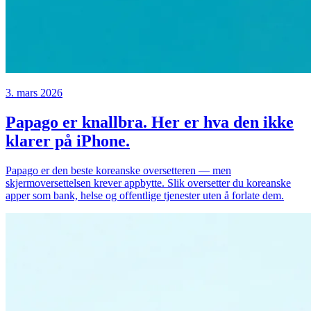
3. mars 2026
Papago er knallbra. Her er hva den ikke
klarer på iPhone.
Papago er den beste koreanske oversetteren — men
skjermoversettelsen krever appbytte. Slik oversetter du koreanske
apper som bank, helse og offentlige tjenester uten å forlate dem.