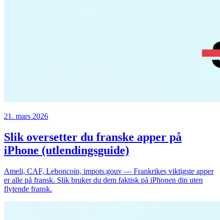
21. mars 2026
Slik oversetter du franske apper på
iPhone (utlendingsguide)
Ameli, CAF, Leboncoin, impots.gouv — Frankrikes viktigste apper
er alle på fransk. Slik bruker du dem faktisk på iPhonen din uten
flytende fransk.