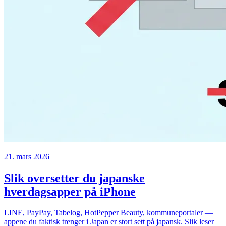
21. mars 2026
Slik oversetter du japanske
hverdagsapper på iPhone
LINE, PayPay, Tabelog, HotPepper Beauty, kommuneportaler —
appene du faktisk trenger i Japan er stort sett på japansk. Slik leser