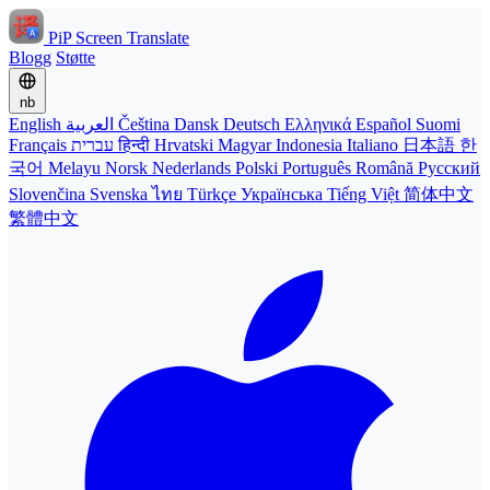
PiP Screen Translate
Blogg
Støtte
nb
English
العربية
Čeština
Dansk
Deutsch
Ελληνικά
Español
Suomi
Français
עברית
हिन्दी
Hrvatski
Magyar
Indonesia
Italiano
日本語
한
국어
Melayu
Norsk
Nederlands
Polski
Português
Română
Русский
Slovenčina
Svenska
ไทย
Türkçe
Українська
Tiếng Việt
简体中文
繁體中文