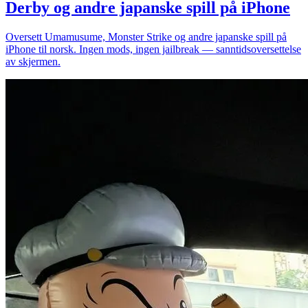
Derby og andre japanske spill på iPhone
Oversett Umamusume, Monster Strike og andre japanske spill på
iPhone til norsk. Ingen mods, ingen jailbreak — sanntidsoversettelse
av skjermen.