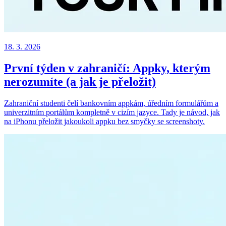
18. 3. 2026
První týden v zahraničí: Appky, kterým
nerozumíte (a jak je přeložit)
Zahraniční studenti čelí bankovním appkám, úředním formulářům a
univerzitním portálům kompletně v cizím jazyce. Tady je návod, jak
na iPhonu přeložit jakoukoli appku bez smyčky se screenshoty.