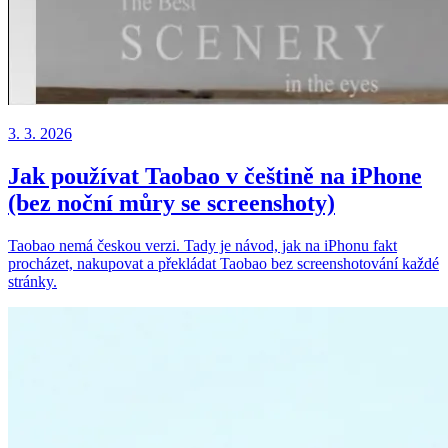
3. 3. 2026
Jak používat Taobao v češtině na iPhone
(bez noční můry se screenshoty)
Taobao nemá českou verzi. Tady je návod, jak na iPhonu fakt
procházet, nakupovat a překládat Taobao bez screenshotování každé
stránky.