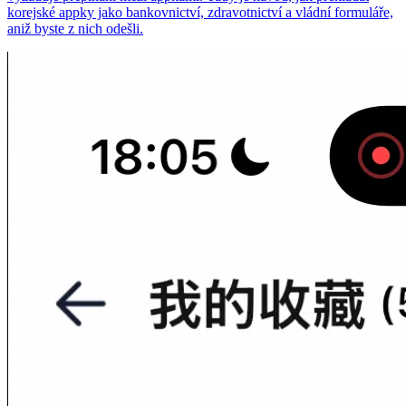
korejské appky jako bankovnictví, zdravotnictví a vládní formuláře,
aniž byste z nich odešli.