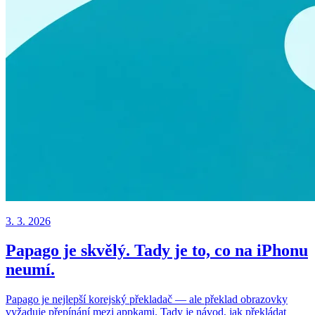
3. 3. 2026
Papago je skvělý. Tady je to, co na iPhonu
neumí.
Papago je nejlepší korejský překladač — ale překlad obrazovky
vyžaduje přepínání mezi appkami. Tady je návod, jak překládat