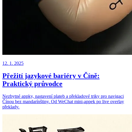
12. 1. 2025
Přežití jazykové bariéry v Číně:
Praktický průvodce
Nezbytné appky, nastavení plateb a překladové triky pro navigaci
Čínou bez mandarínštiny. Od WeChat mini-appek po live overlay
překlady.