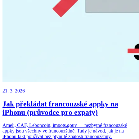
21. 3. 2026
Jak překládat francouzské appky na
iPhonu (průvodce pro expaty)
Ameli, CAF, Leboncoin, impots.gouv — nezbytné francouzské
appky jsou všechny ve francouzštině. Tady je návod, jak je na
iPhonu fakt používat bez plynulé znalosti francouzštiny.