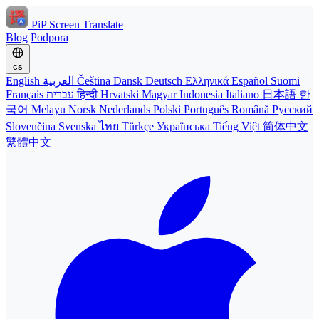
PiP Screen Translate
Blog
Podpora
cs
English
العربية
Čeština
Dansk
Deutsch
Ελληνικά
Español
Suomi
Français
עברית
हिन्दी
Hrvatski
Magyar
Indonesia
Italiano
日本語
한
국어
Melayu
Norsk
Nederlands
Polski
Português
Română
Русский
Slovenčina
Svenska
ไทย
Türkçe
Українська
Tiếng Việt
简体中文
繁體中文