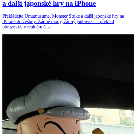
a další japonské hry na iPhone
Překládejte Umamusume, Monster Strike a další japonské hry na
iPhone do češtiny. Žádné mody, žádný jailbreak — překlad
obrazovky v reálném čase.