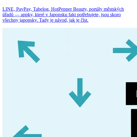
LINE, PayPay, Tabelog, HotPepper Beauty, portály městských
úřadů — appky, které v Japonsku fakt potřebujete, jsou skoro
všechny japonsky. Tady je návod, jak je číst.