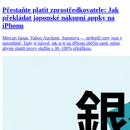
Přestaňte platit zprostředkovatele: Jak
překládat japonské nákupní appky na
iPhonu
Mercari Japan, Yahoo Auctions, Surugaya — nejlepší ceny jsou v
japonštině. Tady je návod, jak si je na iPhonu přečíst sami, místo
abyste platili proxy službu s 30–100% přirážkou.