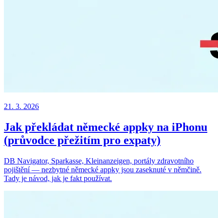
21. 3. 2026
Jak překládat německé appky na iPhonu
(průvodce přežitím pro expaty)
DB Navigator, Sparkasse, Kleinanzeigen, portály zdravotního
pojištění — nezbytné německé appky jsou zaseknuté v němčině.
Tady je návod, jak je fakt používat.