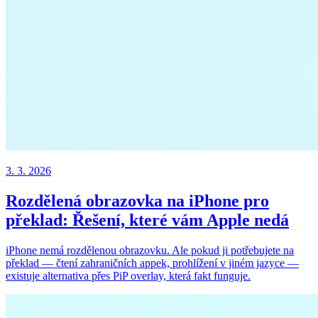
3. 3. 2026
Rozdělená obrazovka na iPhone pro
překlad: Řešení, které vám Apple nedá
iPhone nemá rozdělenou obrazovku. Ale pokud ji potřebujete na
překlad — čtení zahraničních appek, prohlížení v jiném jazyce —
existuje alternativa přes PiP overlay, která fakt funguje.