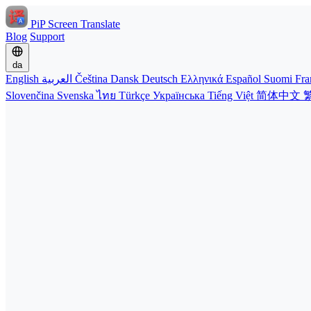
PiP Screen Translate
Blog
Support
da
English
العربية
Čeština
Dansk
Deutsch
Ελληνικά
Español
Suomi
Fra
Slovenčina
Svenska
ไทย
Türkçe
Українська
Tiếng Việt
简体中文