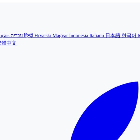
nçais
עברית
हिन्दी
Hrvatski
Magyar
Indonesia
Italiano
日本語
한국어
繁體中文