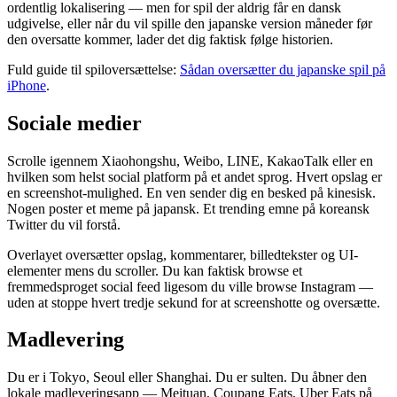
ordentlig lokalisering — men for spil der aldrig får en dansk
udgivelse, eller når du vil spille den japanske version måneder før
den oversatte kommer, lader det dig faktisk følge historien.
Fuld guide til spiloversættelse:
Sådan oversætter du japanske spil på
iPhone
.
Sociale medier
Scrolle igennem Xiaohongshu, Weibo, LINE, KakaoTalk eller en
hvilken som helst social platform på et andet sprog. Hvert opslag er
en screenshot-mulighed. En ven sender dig en besked på kinesisk.
Nogen poster et meme på japansk. Et trending emne på koreansk
Twitter du vil forstå.
Overlayet oversætter opslag, kommentarer, billedtekster og UI-
elementer mens du scroller. Du kan faktisk browse et
fremmedsproget social feed ligesom du ville browse Instagram —
uden at stoppe hvert tredje sekund for at screenshotte og oversætte.
Madlevering
Du er i Tokyo, Seoul eller Shanghai. Du er sulten. Du åbner den
lokale madleveringsapp — Meituan, Coupang Eats, Uber Eats på