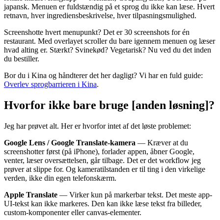
japansk. Menuen er fuldstændig på et sprog du ikke kan læse. Hvert
retnavn, hver ingrediensbeskrivelse, hver tilpasningsmulighed.
Screenshotte hvert menupunkt? Det er 30 screenshots for én
restaurant. Med overlayet scroller du bare igennem menuen og læser
hvad alting er. Stærkt? Svinekød? Vegetarisk? Nu ved du det inden
du bestiller.
Bor du i Kina og håndterer det her dagligt? Vi har en fuld guide:
Overlev sprogbarrieren i Kina
.
Hvorfor ikke bare bruge [anden løsning]?
Jeg har prøvet alt. Her er hvorfor intet af det løste problemet:
Google Lens / Google Translate-kamera
— Kræver at du
screenshotter først (på iPhone), forlader appen, åbner Google,
venter, læser oversættelsen, går tilbage. Det er det workflow jeg
prøver at slippe for. Og kameratilstanden er til ting i den virkelige
verden, ikke din egen telefonskærm.
Apple Translate
— Virker kun på markerbar tekst. Det meste app-
UI-tekst kan ikke markeres. Den kan ikke læse tekst fra billeder,
custom-komponenter eller canvas-elementer.