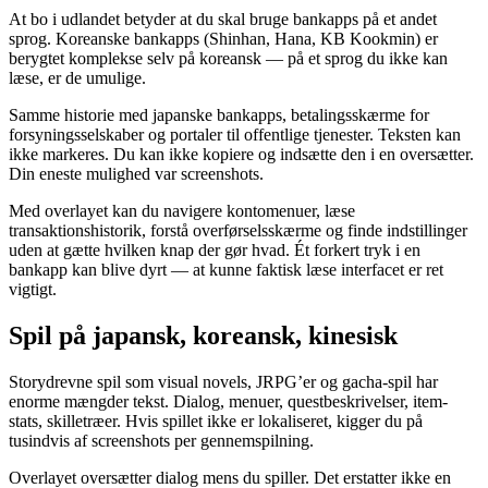
At bo i udlandet betyder at du skal bruge bankapps på et andet
sprog. Koreanske bankapps (Shinhan, Hana, KB Kookmin) er
berygtet komplekse selv på koreansk — på et sprog du ikke kan
læse, er de umulige.
Samme historie med japanske bankapps, betalingsskærme for
forsyningsselskaber og portaler til offentlige tjenester. Teksten kan
ikke markeres. Du kan ikke kopiere og indsætte den i en oversætter.
Din eneste mulighed var screenshots.
Med overlayet kan du navigere kontomenuer, læse
transaktionshistorik, forstå overførselsskærme og finde indstillinger
uden at gætte hvilken knap der gør hvad. Ét forkert tryk i en
bankapp kan blive dyrt — at kunne faktisk læse interfacet er ret
vigtigt.
Spil på japansk, koreansk, kinesisk
Storydrevne spil som visual novels, JRPG’er og gacha-spil har
enorme mængder tekst. Dialog, menuer, questbeskrivelser, item-
stats, skilletræer. Hvis spillet ikke er lokaliseret, kigger du på
tusindvis af screenshots per gennemspilning.
Overlayet oversætter dialog mens du spiller. Det erstatter ikke en