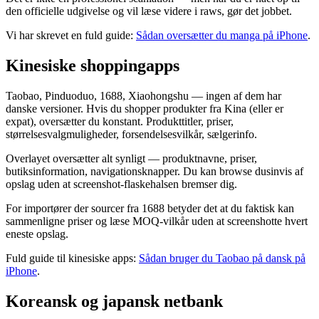
den officielle udgivelse og vil læse videre i raws, gør det jobbet.
Vi har skrevet en fuld guide:
Sådan oversætter du manga på iPhone
.
Kinesiske shoppingapps
Taobao, Pinduoduo, 1688, Xiaohongshu — ingen af dem har
danske versioner. Hvis du shopper produkter fra Kina (eller er
expat), oversætter du konstant. Produkttitler, priser,
størrelsesvalgmuligheder, forsendelsesvilkår, sælgerinfo.
Overlayet oversætter alt synligt — produktnavne, priser,
butiksinformation, navigationsknapper. Du kan browse dusinvis af
opslag uden at screenshot-flaskehalsen bremser dig.
For importører der sourcer fra 1688 betyder det at du faktisk kan
sammenligne priser og læse MOQ-vilkår uden at screenshotte hvert
eneste opslag.
Fuld guide til kinesiske apps:
Sådan bruger du Taobao på dansk på
iPhone
.
Koreansk og japansk netbank