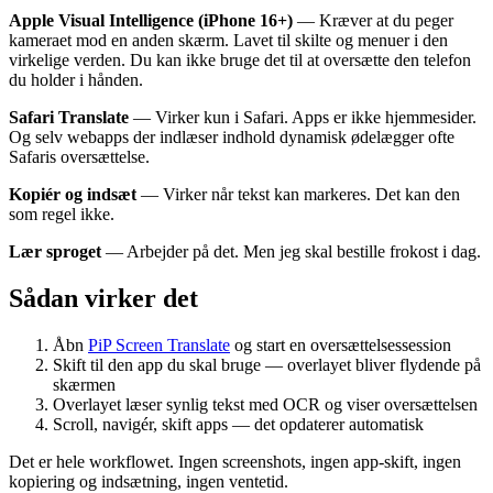
Apple Visual Intelligence (iPhone 16+)
— Kræver at du peger
kameraet mod en anden skærm. Lavet til skilte og menuer i den
virkelige verden. Du kan ikke bruge det til at oversætte den telefon
du holder i hånden.
Safari Translate
— Virker kun i Safari. Apps er ikke hjemmesider.
Og selv webapps der indlæser indhold dynamisk ødelægger ofte
Safaris oversættelse.
Kopiér og indsæt
— Virker når tekst kan markeres. Det kan den
som regel ikke.
Lær sproget
— Arbejder på det. Men jeg skal bestille frokost i dag.
Sådan virker det
Åbn
PiP Screen Translate
og start en oversættelsessession
Skift til den app du skal bruge — overlayet bliver flydende på
skærmen
Overlayet læser synlig tekst med OCR og viser oversættelsen
Scroll, navigér, skift apps — det opdaterer automatisk
Det er hele workflowet. Ingen screenshots, ingen app-skift, ingen
kopiering og indsætning, ingen ventetid.