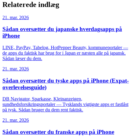
Relaterede indlæg
21. mar. 2026
Sådan oversætter du japanske hverdagsapps på
iPhone
LINE, PayPay, Tabelog, HotPepper Beauty, kommuneportaler —
de apps du faktisk har brug for i Japan er næsten alle på japansk.
Sådan læser du dem.
21. mar. 2026
Sådan oversætter du tyske apps på iPhone (Expat-
overlevelsesguide)
DB Navigator, Sparkasse, Kleinanzeigen,
sundhedsforsikringsportaler — Tysklands vigtigste apps er fastlåst
på tysk. Sådan bruger du dem rent faktisk.
21. mar. 2026
Sådan oversætter du franske apps på iPhone