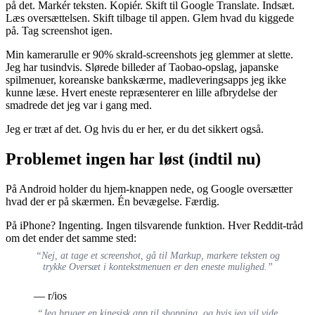
på det. Markér teksten. Kopiér. Skift til Google Translate. Indsæt.
Læs oversættelsen. Skift tilbage til appen. Glem hvad du kiggede
på. Tag screenshot igen.
Min kamerarulle er 90% skrald-screenshots jeg glemmer at slette.
Jeg har tusindvis. Slørede billeder af Taobao-opslag, japanske
spilmenuer, koreanske bankskærme, madleveringsapps jeg ikke
kunne læse. Hvert eneste repræsenterer en lille afbrydelse der
smadrede det jeg var i gang med.
Jeg er træt af det. Og hvis du er her, er du det sikkert også.
Problemet ingen har løst (indtil nu)
På Android holder du hjem-knappen nede, og Google oversætter
hvad der er på skærmen. Én bevægelse. Færdig.
På iPhone? Ingenting. Ingen tilsvarende funktion. Hver Reddit-tråd
om det ender det samme sted:
“Nej, at tage et screenshot, gå til Markup, markere teksten og
trykke Oversæt i kontekstmenuen er den eneste mulighed.”
— r/ios
“Jeg bruger en kinesisk app til shopping, og hvis jeg vil vide