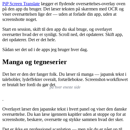
PiP Screen Translate
lægger et flydende oversættelses-overlay oven
på den app du bruger. Det læser teksten på skærmen med OCR og
viser oversættelsen lige der — uden at forlade din app, uden at
screenshotte noget.
Start en session, skift til den app du skal bruge, og overlayet
oversætter hvad der er synligt. Scroll ned, det opdaterer. Skift app,
det opdaterer. Det er det hele.
Sådan ser det ud i de apps jeg bruger hver dag.
Manga og tegneserier
Det her er den der fanger folk. Du læser rå manga — japansk tekst i
talebobler, lydeffekter overalt, fortællebokse. Screenshot-workflowet
er brutalt her fordi du gør det
på hver eneste side
.
Overlayet læser den japanske tekst i hvert panel og viser den danske
oversættelse. Du kan læse igennem kapitler uden at stoppe op for at
screenshotte, beskære, oversætte og stykke sammen hvad der sker.
Det er ikke en professionel scanlation — men når du er nået op til