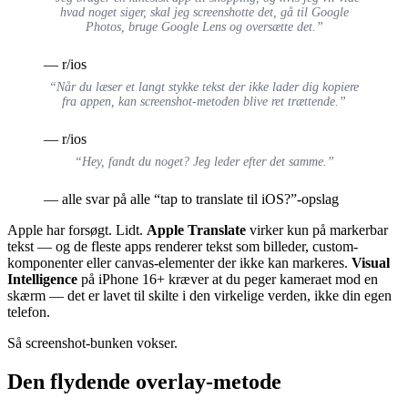
hvad noget siger, skal jeg screenshotte det, gå til Google
Photos, bruge Google Lens og oversætte det.”
— r/ios
“Når du læser et langt stykke tekst der ikke lader dig kopiere
fra appen, kan screenshot-metoden blive ret trættende.”
— r/ios
“Hey, fandt du noget? Jeg leder efter det samme.”
— alle svar på alle “tap to translate til iOS?”-opslag
Apple har forsøgt. Lidt.
Apple Translate
virker kun på markerbar
tekst — og de fleste apps renderer tekst som billeder, custom-
komponenter eller canvas-elementer der ikke kan markeres.
Visual
Intelligence
på iPhone 16+ kræver at du peger kameraet mod en
skærm — det er lavet til skilte i den virkelige verden, ikke din egen
telefon.
Så screenshot-bunken vokser.
Den flydende overlay-metode