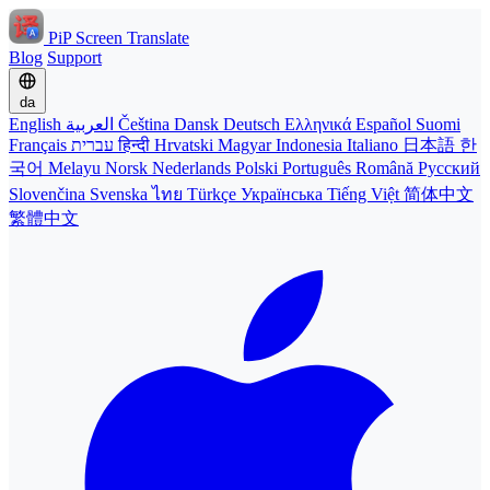
PiP Screen Translate
Blog
Support
da
English
العربية
Čeština
Dansk
Deutsch
Ελληνικά
Español
Suomi
Français
עברית
हिन्दी
Hrvatski
Magyar
Indonesia
Italiano
日本語
한
국어
Melayu
Norsk
Nederlands
Polski
Português
Română
Русский
Slovenčina
Svenska
ไทย
Türkçe
Українська
Tiếng Việt
简体中文
繁體中文