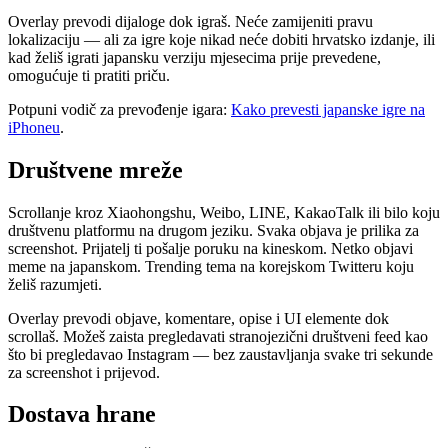
Overlay prevodi dijaloge dok igraš. Neće zamijeniti pravu
lokalizaciju — ali za igre koje nikad neće dobiti hrvatsko izdanje, ili
kad želiš igrati japansku verziju mjesecima prije prevedene,
omogućuje ti pratiti priču.
Potpuni vodič za prevođenje igara:
Kako prevesti japanske igre na
iPhoneu
.
Društvene mreže
Scrollanje kroz Xiaohongshu, Weibo, LINE, KakaoTalk ili bilo koju
društvenu platformu na drugom jeziku. Svaka objava je prilika za
screenshot. Prijatelj ti pošalje poruku na kineskom. Netko objavi
meme na japanskom. Trending tema na korejskom Twitteru koju
želiš razumjeti.
Overlay prevodi objave, komentare, opise i UI elemente dok
scrollaš. Možeš zaista pregledavati stranojezični društveni feed kao
što bi pregledavao Instagram — bez zaustavljanja svake tri sekunde
za screenshot i prijevod.
Dostava hrane