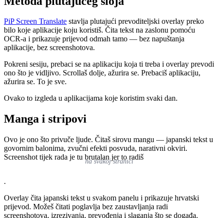
Metoda plutajućeg sloja
PiP Screen Translate
stavlja plutajući prevoditeljski overlay preko
bilo koje aplikacije koju koristiš. Čita tekst na zaslonu pomoću
OCR-a i prikazuje prijevod odmah tamo — bez napuštanja
aplikacije, bez screenshotova.
Pokreni sesiju, prebaci se na aplikaciju koja ti treba i overlay prevodi
ono što je vidljivo. Scrollaš dolje, ažurira se. Prebaciš aplikaciju,
ažurira se. To je sve.
Ovako to izgleda u aplikacijama koje koristim svaki dan.
Manga i stripovi
Ovo je ono što privuče ljude. Čitaš sirovu mangu — japanski tekst u
govornim balonima, zvučni efekti posvuda, narativni okviri.
Screenshot tijek rada je tu brutalan jer to radiš
na svakoj stranici
.
Overlay čita japanski tekst u svakom panelu i prikazuje hrvatski
prijevod. Možeš čitati poglavlja bez zaustavljanja radi
screenshotova, izrezivanja, prevođenja i slaganja što se događa.