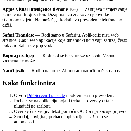
Apple Visual Intelligence (iPhone 16+)
— Zahtijeva usmjeravanje
kamere na drugi zaslon. Dizajniran za znakove i jelovnike u
stvarnom svijetu. Ne možeš ga koristiti za prevođenje telefona koji
držiš.
Safari Translate
— Radi samo u Safariju. Aplikacije nisu web
stranice. Čak i web aplikacije koje dinamički učitavaju sadržaj često
pokvare Safarijev prijevod.
Kopiraj i zalijepi
— Radi kad se tekst može označiti. Većinu
vremena ne može.
Nauči jezik
— Radim na tome. Ali moram naručiti ručak danas.
Kako funkcionira
Otvori
PiP Screen Translate
i pokreni sesiju prevođenja
Prebaci se na aplikaciju koja ti treba — overlay ostaje
plutajući na zaslonu
Overlay čita vidljivi tekst pomoću OCR-a i prikazuje prijevod
Scrollaj, navigiraj, prebacuj aplikacije — ažurira se
automatski