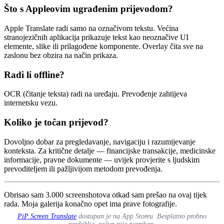
Što s Appleovim ugrađenim prijevodom?
Apple Translate radi samo na označivom tekstu. Većina
stranojezičnih aplikacija prikazuje tekst kao neoznačive UI
elemente, slike ili prilagođene komponente. Overlay čita sve na
zaslonu bez obzira na način prikaza.
Radi li offline?
OCR (čitanje teksta) radi na uređaju. Prevođenje zahtijeva
internetsku vezu.
Koliko je točan prijevod?
Dovoljno dobar za pregledavanje, navigaciju i razumijevanje
konteksta. Za kritične detalje — financijske transakcije, medicinske
informacije, pravne dokumente — uvijek provjerite s ljudskim
prevoditeljem ili pažljivijom metodom prevođenja.
Obrisao sam 3.000 screenshotova otkad sam prešao na ovaj tijek
rada. Moja galerija konačno opet ima prave fotografije.
PiP Screen Translate
dostupan je na App Storeu. Besplatno probno