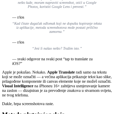
nešto kaže, moram napraviti screenshot, otići u Google
Photos, koristiti Google Lens i prevesti.”
— r/ios
“Kad čitate dugačak odlomak koji ne dopušta kopiranje teksta
iz aplikacije, metoda screenshotova može postati prilično
zamorna.”
— r/ios
“Jesi li našao nešto? Tražim isto.”
— svaki odgovor na svaki post “tap to translate za
iOS?”
Apple je pokušao. Nekako.
Apple Translate
radi samo na tekstu
koji se može označiti — a većina aplikacija prikazuje tekst kao slike,
prilagođene komponente ili canvas elemente koje ne možeš označiti.
Visual Intelligence
na iPhoneu 16+ zahtijeva usmjeravanje kamere
na zaslon — dizajniran je za prevođenje znakova u stvarnom svijetu,
ne tvog telefona.
Dakle, hrpa screenshotova raste.