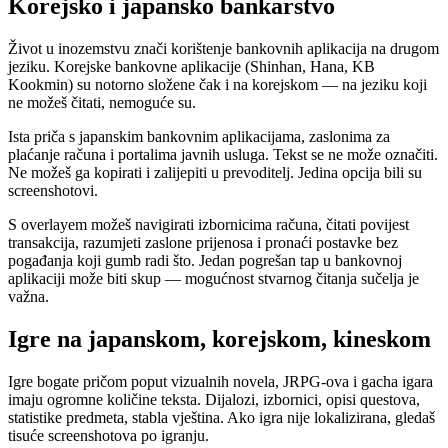
Korejsko i japansko bankarstvo
Život u inozemstvu znači korištenje bankovnih aplikacija na drugom
jeziku. Korejske bankovne aplikacije (Shinhan, Hana, KB
Kookmin) su notorno složene čak i na korejskom — na jeziku koji
ne možeš čitati, nemoguće su.
Ista priča s japanskim bankovnim aplikacijama, zaslonima za
plaćanje računa i portalima javnih usluga. Tekst se ne može označiti.
Ne možeš ga kopirati i zalijepiti u prevoditelj. Jedina opcija bili su
screenshotovi.
S overlayem možeš navigirati izbornicima računa, čitati povijest
transakcija, razumjeti zaslone prijenosa i pronaći postavke bez
pogađanja koji gumb radi što. Jedan pogrešan tap u bankovnoj
aplikaciji može biti skup — mogućnost stvarnog čitanja sučelja je
važna.
Igre na japanskom, korejskom, kineskom
Igre bogate pričom poput vizualnih novela, JRPG-ova i gacha igara
imaju ogromne količine teksta. Dijalozi, izbornici, opisi questova,
statistike predmeta, stabla vještina. Ako igra nije lokalizirana, gledaš
tisuće screenshotova po igranju.