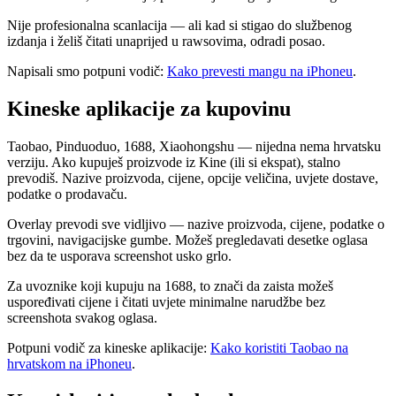
Nije profesionalna scanlacija — ali kad si stigao do službenog
izdanja i želiš čitati unaprijed u rawsovima, odradi posao.
Napisali smo potpuni vodič:
Kako prevesti mangu na iPhoneu
.
Kineske aplikacije za kupovinu
Taobao, Pinduoduo, 1688, Xiaohongshu — nijedna nema hrvatsku
verziju. Ako kupuješ proizvode iz Kine (ili si ekspat), stalno
prevodiš. Nazive proizvoda, cijene, opcije veličina, uvjete dostave,
podatke o prodavaču.
Overlay prevodi sve vidljivo — nazive proizvoda, cijene, podatke o
trgovini, navigacijske gumbe. Možeš pregledavati desetke oglasa
bez da te usporava screenshot usko grlo.
Za uvoznike koji kupuju na 1688, to znači da zaista možeš
uspoređivati cijene i čitati uvjete minimalne narudžbe bez
screenshota svakog oglasa.
Potpuni vodič za kineske aplikacije:
Kako koristiti Taobao na
hrvatskom na iPhoneu
.