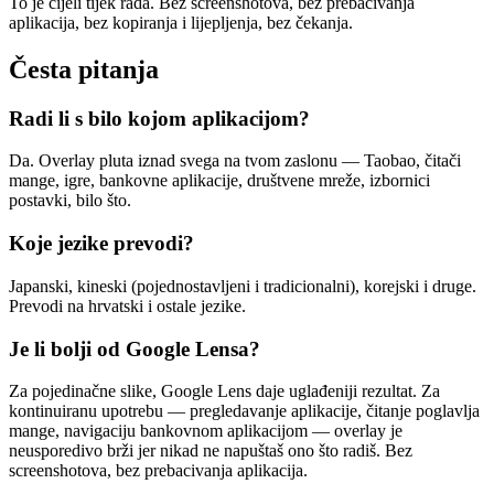
To je cijeli tijek rada. Bez screenshotova, bez prebacivanja
aplikacija, bez kopiranja i lijepljenja, bez čekanja.
Česta pitanja
Radi li s bilo kojom aplikacijom?
Da. Overlay pluta iznad svega na tvom zaslonu — Taobao, čitači
mange, igre, bankovne aplikacije, društvene mreže, izbornici
postavki, bilo što.
Koje jezike prevodi?
Japanski, kineski (pojednostavljeni i tradicionalni), korejski i druge.
Prevodi na hrvatski i ostale jezike.
Je li bolji od Google Lensa?
Za pojedinačne slike, Google Lens daje uglađeniji rezultat. Za
kontinuiranu upotrebu — pregledavanje aplikacije, čitanje poglavlja
mange, navigaciju bankovnom aplikacijom — overlay je
neusporedivo brži jer nikad ne napuštaš ono što radiš. Bez
screenshotova, bez prebacivanja aplikacija.