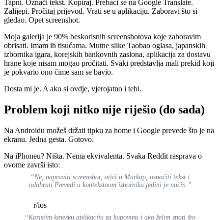
Tapni. Označi tekst. Kopiraj. Prebaci se na Google Translate.
Zalijepi. Pročitaj prijevod. Vrati se u aplikaciju. Zaboravi što si
gledao. Opet screenshot.
Moja galerija je 90% beskorisnih screenshotova koje zaboravim
obrisati. Imam ih tisućama. Mutne slike Taobao oglasa, japanskih
izbornika igara, korejskih bankovnih zaslona, aplikacija za dostavu
hrane koje nisam mogao pročitati. Svaki predstavlja mali prekid koji
je pokvario ono čime sam se bavio.
Dosta mi je. A ako si ovdje, vjerojatno i tebi.
Problem koji nitko nije riješio (do sada)
Na Androidu možeš držati tipku za home i Google prevede što je na
ekranu. Jedna gesta. Gotovo.
Na iPhoneu? Ništa. Nema ekvivalenta. Svaka Reddit rasprava o
ovome završi isto:
“Ne, napraviti screenshot, otići u Markup, označiti tekst i
odabrati Prevedi u kontekstnom izborniku jedini je način.”
— r/ios
“Koristim kinesku aplikaciju za kupovinu i ako želim znati što