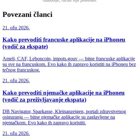
razdoblje, račun nije potreban.
Povezani članci
21. ožu 2026.
Kako prevoditi francuske aplikacije na iPhoneu
(vodič za ekspate)
Ameli, CAF, Leboncoin, impots.gouv — bitne francuske aplikacije
su sve na francuskom. Evo kako ih zapravo koristiti na iPhoneu bez
tečnog francuskog.
21. ožu 2026.
Kako prevoditi njemačke aplikacije na iPhoneu
(vodič za preživljavanje ekspata)
DB Navigator, Sparkasse, Kleinanzeigen, portali zdravstvenog
osiguranja — bitne njemačke aplikacije su zaglavljene na
njemačkom. Evo kako ih zapravo koristiti.
21. ožu 2026.