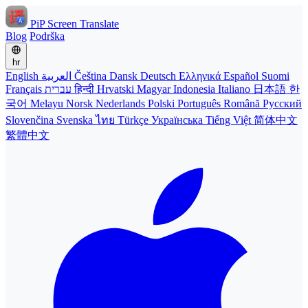
PiP Screen Translate
Blog
Podrška
hr
English
العربية
Čeština
Dansk
Deutsch
Ελληνικά
Español
Suomi
Français
עברית
हिन्दी
Hrvatski
Magyar
Indonesia
Italiano
日本語
한
국어
Melayu
Norsk
Nederlands
Polski
Português
Română
Русский
Slovenčina
Svenska
ไทย
Türkçe
Українська
Tiếng Việt
简体中文
繁體中文