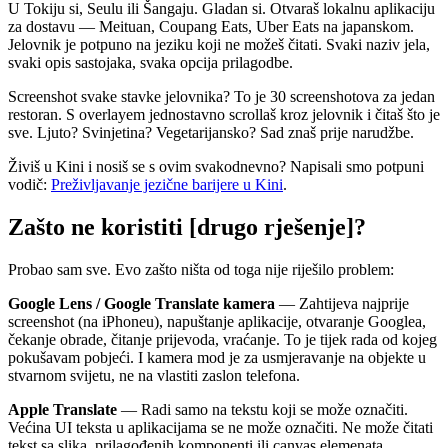
U Tokiju si, Seulu ili Šangaju. Gladan si. Otvaraš lokalnu aplikaciju
za dostavu — Meituan, Coupang Eats, Uber Eats na japanskom.
Jelovnik je potpuno na jeziku koji ne možeš čitati. Svaki naziv jela,
svaki opis sastojaka, svaka opcija prilagodbe.
Screenshot svake stavke jelovnika? To je 30 screenshotova za jedan
restoran. S overlayem jednostavno scrollaš kroz jelovnik i čitaš što je
sve. Ljuto? Svinjetina? Vegetarijansko? Sad znaš prije narudžbe.
Živiš u Kini i nosiš se s ovim svakodnevno? Napisali smo potpuni
vodič:
Preživljavanje jezične barijere u Kini
.
Zašto ne koristiti [drugo rješenje]?
Probao sam sve. Evo zašto ništa od toga nije riješilo problem:
Google Lens / Google Translate kamera
— Zahtijeva najprije
screenshot (na iPhoneu), napuštanje aplikacije, otvaranje Googlea,
čekanje obrade, čitanje prijevoda, vraćanje. To je tijek rada od kojeg
pokušavam pobjeći. I kamera mod je za usmjeravanje na objekte u
stvarnom svijetu, ne na vlastiti zaslon telefona.
Apple Translate
— Radi samo na tekstu koji se može označiti.
Većina UI teksta u aplikacijama se ne može označiti. Ne može čitati
tekst sa slika, prilagođenih komponenti ili canvas elemenata.