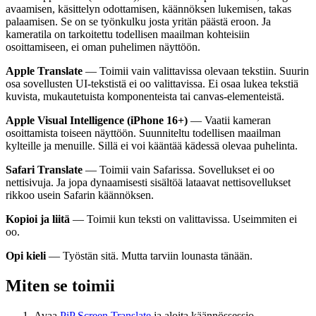
avaamisen, käsittelyn odottamisen, käännöksen lukemisen, takas
palaamisen. Se on se työnkulku josta yritän päästä eroon. Ja
kameratila on tarkoitettu todellisen maailman kohteisiin
osoittamiseen, ei oman puhelimen näyttöön.
Apple Translate
— Toimii vain valittavissa olevaan tekstiin. Suurin
osa sovellusten UI-tekstistä ei oo valittavissa. Ei osaa lukea tekstiä
kuvista, mukautetuista komponenteista tai canvas-elementeistä.
Apple Visual Intelligence (iPhone 16+)
— Vaatii kameran
osoittamista toiseen näyttöön. Suunniteltu todellisen maailman
kylteille ja menuille. Sillä ei voi kääntää kädessä olevaa puhelinta.
Safari Translate
— Toimii vain Safarissa. Sovellukset ei oo
nettisivuja. Ja jopa dynaamisesti sisältöä lataavat nettisovellukset
rikkoo usein Safarin käännöksen.
Kopioi ja liitä
— Toimii kun teksti on valittavissa. Useimmiten ei
oo.
Opi kieli
— Työstän sitä. Mutta tarviin lounasta tänään.
Miten se toimii
Avaa
PiP Screen Translate
ja aloita käännössessio