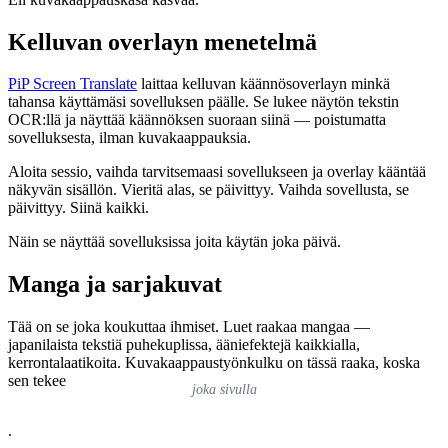
Kelluvan overlayn menetelmä
PiP Screen Translate
laittaa kelluvan käännösoverlayn minkä
tahansa käyttämäsi sovelluksen päälle. Se lukee näytön tekstin
OCR:llä ja näyttää käännöksen suoraan siinä — poistumatta
sovelluksesta, ilman kuvakaappauksia.
Aloita sessio, vaihda tarvitsemaasi sovellukseen ja overlay kääntää
näkyvän sisällön. Vieritä alas, se päivittyy. Vaihda sovellusta, se
päivittyy. Siinä kaikki.
Näin se näyttää sovelluksissa joita käytän joka päivä.
Manga ja sarjakuvat
Tää on se joka koukuttaa ihmiset. Luet raakaa mangaa —
japanilaista tekstiä puhekuplissa, ääniefektejä kaikkialla,
kerrontalaatikoita. Kuvakaappaustyönkulku on tässä raaka, koska
sen tekee
joka sivulla
.