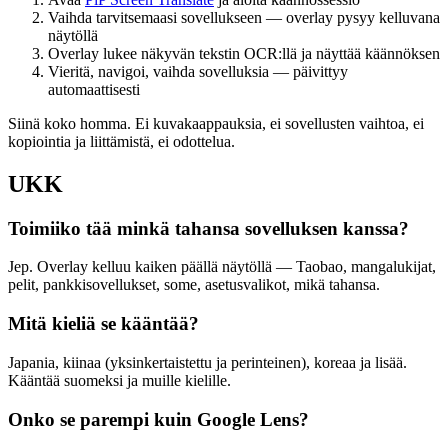
Vaihda tarvitsemaasi sovellukseen — overlay pysyy kelluvana
näytöllä
Overlay lukee näkyvän tekstin OCR:llä ja näyttää käännöksen
Vieritä, navigoi, vaihda sovelluksia — päivittyy
automaattisesti
Siinä koko homma. Ei kuvakaappauksia, ei sovellusten vaihtoa, ei
kopiointia ja liittämistä, ei odottelua.
UKK
Toimiiko tää minkä tahansa sovelluksen kanssa?
Jep. Overlay kelluu kaiken päällä näytöllä — Taobao, mangalukijat,
pelit, pankkisovellukset, some, asetusvalikot, mikä tahansa.
Mitä kieliä se kääntää?
Japania, kiinaa (yksinkertaistettu ja perinteinen), koreaa ja lisää.
Kääntää suomeksi ja muille kielille.
Onko se parempi kuin Google Lens?