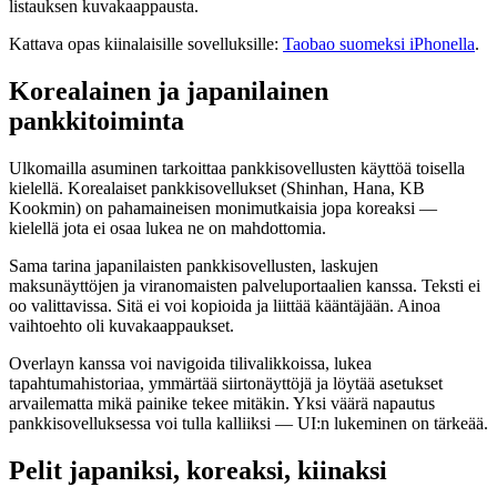
listauksen kuvakaappausta.
Kattava opas kiinalaisille sovelluksille:
Taobao suomeksi iPhonella
.
Korealainen ja japanilainen
pankkitoiminta
Ulkomailla asuminen tarkoittaa pankkisovellusten käyttöä toisella
kielellä. Korealaiset pankkisovellukset (Shinhan, Hana, KB
Kookmin) on pahamaineisen monimutkaisia jopa koreaksi —
kielellä jota ei osaa lukea ne on mahdottomia.
Sama tarina japanilaisten pankkisovellusten, laskujen
maksunäyttöjen ja viranomaisten palveluportaalien kanssa. Teksti ei
oo valittavissa. Sitä ei voi kopioida ja liittää kääntäjään. Ainoa
vaihtoehto oli kuvakaappaukset.
Overlayn kanssa voi navigoida tilivalikkoissa, lukea
tapahtumahistoriaa, ymmärtää siirtonäyttöjä ja löytää asetukset
arvailematta mikä painike tekee mitäkin. Yksi väärä napautus
pankkisovelluksessa voi tulla kalliiksi — UI:n lukeminen on tärkeää.
Pelit japaniksi, koreaksi, kiinaksi