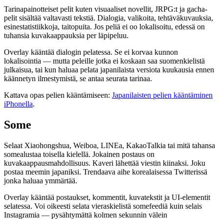
Tarinapainotteiset pelit kuten visuaaliset novellit, JRPG:t ja gacha-
pelit sisältää valtavasti tekstiä. Dialogia, valikoita, tehtäväkuvauksia,
esinestatistiikkoja, taitopuita. Jos peliä ei oo lokalisoitu, edessä on
tuhansia kuvakaappauksia per läpipeluu.
Overlay kääntää dialogin pelatessa. Se ei korvaa kunnon
lokalisointia — mutta peleille jotka ei koskaan saa suomenkielistä
julkaisua, tai kun haluaa pelata japanilaista versiota kuukausia ennen
käännetyn ilmestymistä, se antaa seurata tarinaa.
Kattava opas pelien kääntämiseen:
Japanilaisten pelien kääntäminen
iPhonella
.
Some
Selaat Xiaohongshua, Weiboa, LINEa, KakaoTalkia tai mitä tahansa
somealustaa toisella kielellä. Jokainen postaus on
kuvakaappausmahdollisuus. Kaveri lähettää viestin kiinaksi. Joku
postaa meemin japaniksi. Trendaava aihe korealaisessa Twitterissä
jonka haluaa ymmärtää.
Overlay kääntää postaukset, kommentit, kuvatekstit ja UI-elementit
selatessa. Voi oikeesti selata vieraskielistä somefeediä kuin selais
Instagramia — pysähtymättä kolmen sekunnin välein