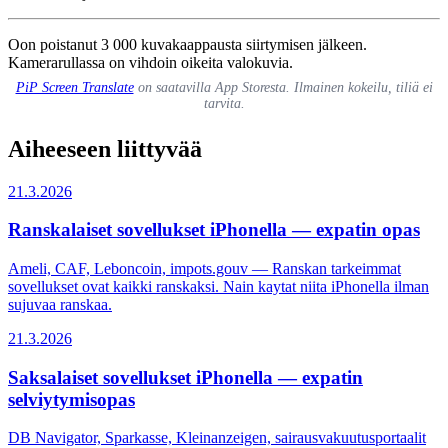
Oon poistanut 3 000 kuvakaappausta siirtymisen jälkeen.
Kamerarullassa on vihdoin oikeita valokuvia.
PiP Screen Translate
on saatavilla App Storesta. Ilmainen kokeilu, tiliä ei
tarvita.
Aiheeseen liittyvää
21.3.2026
Ranskalaiset sovellukset iPhonella — expatin opas
Ameli, CAF, Leboncoin, impots.gouv — Ranskan tarkeimmat
sovellukset ovat kaikki ranskaksi. Nain kaytat niita iPhonella ilman
sujuvaa ranskaa.
21.3.2026
Saksalaiset sovellukset iPhonella — expatin
selviytymisopas
DB Navigator, Sparkasse, Kleinanzeigen, sairausvakuutusportaalit