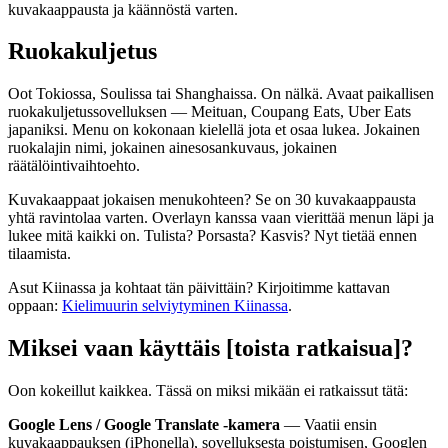
kuvakaappausta ja käännöstä varten.
Ruokakuljetus
Oot Tokiossa, Soulissa tai Shanghaissa. On nälkä. Avaat paikallisen
ruokakuljetussovelluksen — Meituan, Coupang Eats, Uber Eats
japaniksi. Menu on kokonaan kielellä jota et osaa lukea. Jokainen
ruokalajin nimi, jokainen ainesosankuvaus, jokainen
räätälöintivaihtoehto.
Kuvakaappaat jokaisen menukohteen? Se on 30 kuvakaappausta
yhtä ravintolaa varten. Overlayn kanssa vaan vierittää menun läpi ja
lukee mitä kaikki on. Tulista? Porsasta? Kasvis? Nyt tietää ennen
tilaamista.
Asut Kiinassa ja kohtaat tän päivittäin? Kirjoitimme kattavan
oppaan:
Kielimuurin selviytyminen Kiinassa
.
Miksei vaan käyttäis [toista ratkaisua]?
Oon kokeillut kaikkea. Tässä on miksi mikään ei ratkaissut tätä:
Google Lens / Google Translate -kamera
— Vaatii ensin
kuvakaappauksen (iPhonella), sovelluksesta poistumisen, Googlen