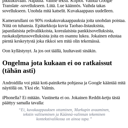
pikkukuvaan. Napauta. Valitse teksti. Kopioi. Vaihda Google
Translate -sovellukseen. Liitä. Lue käännös. Vaihda takas
sovellukseen. Unohda mitä katselit. Kuvakaappaus uudelleen.
Kamerarullani on 90% roskakuvakaappauksia joita unohdan poistaa.
Niitä on tuhansia. Epätarkkoja kuvia Taobao-listauksista,
japanilaisista pelivalikkoista, korealaisista pankkisovelluksista,
ruokakuljetussovelluksista joita en osannu lukea. Jokainen edustaa
pientä keskeytystä joka rikkoi sen mitä olin tekemässä.
Oon kyllästynyt. Ja jos oot täällä, luultavasti sinäkin.
Ongelma jota kukaan ei oo ratkaissut
(tähän asti)
Androidilla voi pitää koti-painiketta pohjassa ja Google kääntää mitä
näytöllä on. Yksi ele. Valmis.
iPhonella? Ei mitään. Vastinetta ei oo. Jokainen Reddit-ketju tästä
päättyy samalla tavalla:
“Ei, kuvakaappauksen ottaminen, Markupin avaaminen,
tekstin valitseminen ja Käännä-valinnan tekeminen
kontekstivalikossa on ainoa tapa.”