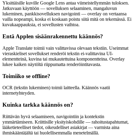
Yksittäisille kuville Google Lens antaa viimeistellymmän tuloksen.
Jatkuvaan käyttöön — sovelluksen selaaminen, mangaluvun
lukeminen, pankkisovelluksen navigointi — overlay on vertaansa
vailla nopeampi, koska ei koskaan poistu siitä mitä on tekemässä. Ei
kuvakaappauksia, ei sovellusten vaihtoa.
Entä Applen sisäänrakennettu käännös?
Apple Translate toimii vain valittavissa olevaan tekstiin. Useimmat
vieraskieliset sovellukset renderöi tekstin ei-valittavina UI-
elementteinä, kuvina tai mukautettuina komponentteina. Overlay
lukee kaiken näytöltä riippumatta renderöintitavasta.
Toimiiko se offline?
OCR (tekstin lukeminen) toimii laitteella. Käännös vaatii
internetyhteyden.
Kuinka tarkka käännös on?
Riittävän hyvä selaamiseen, navigointiin ja kontekstin
ymmärtämiseen. Kriittisille yksityiskohdille — rahoitustapahtumat,
lääketieteelliset tiedot, oikeudelliset asiakirjat — varmista aina
ihmiskääntäjältä tai huolellisemmalla menetelmällä.