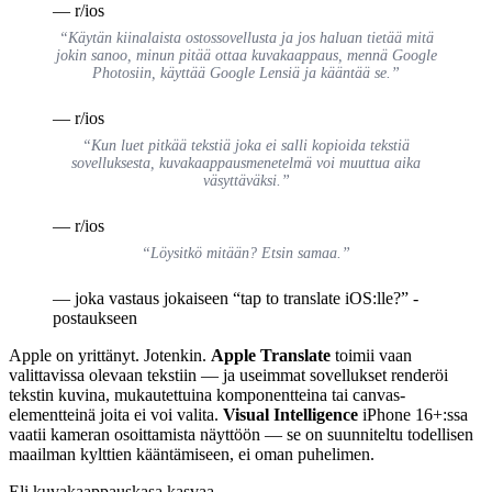
— r/ios
“Käytän kiinalaista ostossovellusta ja jos haluan tietää mitä
jokin sanoo, minun pitää ottaa kuvakaappaus, mennä Google
Photosiin, käyttää Google Lensiä ja kääntää se.”
— r/ios
“Kun luet pitkää tekstiä joka ei salli kopioida tekstiä
sovelluksesta, kuvakaappausmenetelmä voi muuttua aika
väsyttäväksi.”
— r/ios
“Löysitkö mitään? Etsin samaa.”
— joka vastaus jokaiseen “tap to translate iOS:lle?” -
postaukseen
Apple on yrittänyt. Jotenkin.
Apple Translate
toimii vaan
valittavissa olevaan tekstiin — ja useimmat sovellukset renderöi
tekstin kuvina, mukautettuina komponentteina tai canvas-
elementteinä joita ei voi valita.
Visual Intelligence
iPhone 16+:ssa
vaatii kameran osoittamista näyttöön — se on suunniteltu todellisen
maailman kylttien kääntämiseen, ei oman puhelimen.
Eli kuvakaappauskasa kasvaa.