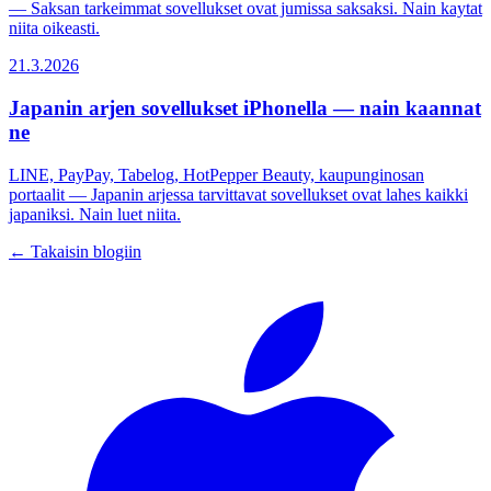
— Saksan tarkeimmat sovellukset ovat jumissa saksaksi. Nain kaytat
niita oikeasti.
21.3.2026
Japanin arjen sovellukset iPhonella — nain kaannat
ne
LINE, PayPay, Tabelog, HotPepper Beauty, kaupunginosan
portaalit — Japanin arjessa tarvittavat sovellukset ovat lahes kaikki
japaniksi. Nain luet niita.
← Takaisin blogiin