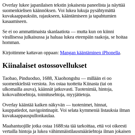
Overlay lukee japanilaisen tekstin jokaisesta paneelista ja näyttää
suomenkielisen käännöksen. Voi lukea lukuja pysähtymättä
kuvakaappauksiin, rajaukseen, kääntämiseen ja tapahtumien
kasaamiseen.
Se ei oo ammattimaista skanlaatiota — mutta kun on kiinni
virallisessa julkaisussa ja haluaa lukea eteenpäin raakoja, se hoitaa
homman.
Kirjoitimme kattavan oppaan:
Mangan kääntäminen iPhonella
.
Kiinalaiset ostossovellukset
Taobao, Pinduoduo, 1688, Xiaohongshu — millään ei oo
suomenkielistä versiota. Jos ostaa tuotteita Kiinasta (tai on
ulkomailla asuva), käännät jatkuvasti. Tuotenimiä, hintoja,
kokovaihtoehtoja, toimitusehtoja, myyjätietoja.
Overlay kääntää kaiken näkyvän — tuotenimet, hinnat,
kauppatiedot, navigointinapit. Voi selata kymmeniä listauksia ilman
kuvakaappauspullonkaulaa.
Maahantuojille jotka ostaa 1688:sta tää tarkoittaa, että voi oikeesti
vertailla hintoja ja lukea vähimmäistilausmääräehtoja ilman jokaisen