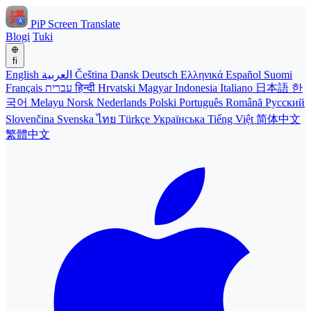
PiP Screen Translate
Blogi
Tuki
fi
English
العربية
Čeština
Dansk
Deutsch
Ελληνικά
Español
Suomi
Français
עברית
हिन्दी
Hrvatski
Magyar
Indonesia
Italiano
日本語
한
국어
Melayu
Norsk
Nederlands
Polski
Português
Română
Русский
Slovenčina
Svenska
ไทย
Türkçe
Українська
Tiếng Việt
简体中文
繁體中文