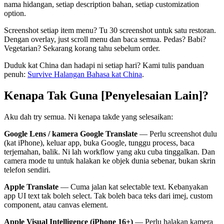
nama hidangan, setiap description bahan, setiap customization
option.
Screenshot setiap item menu? Tu 30 screenshot untuk satu restoran.
Dengan overlay, just scroll menu dan baca semua. Pedas? Babi?
Vegetarian? Sekarang korang tahu sebelum order.
Duduk kat China dan hadapi ni setiap hari? Kami tulis panduan
penuh:
Survive Halangan Bahasa kat China
.
Kenapa Tak Guna [Penyelesaian Lain]?
Aku dah try semua. Ni kenapa takde yang selesaikan:
Google Lens / kamera Google Translate
— Perlu screenshot dulu
(kat iPhone), keluar app, buka Google, tunggu process, baca
terjemahan, balik. Ni lah workflow yang aku cuba tinggalkan. Dan
camera mode tu untuk halakan ke objek dunia sebenar, bukan skrin
telefon sendiri.
Apple Translate
— Cuma jalan kat selectable text. Kebanyakan
app UI text tak boleh select. Tak boleh baca teks dari imej, custom
component, atau canvas element.
Apple Visual Intelligence (iPhone 16+)
— Perlu halakan kamera