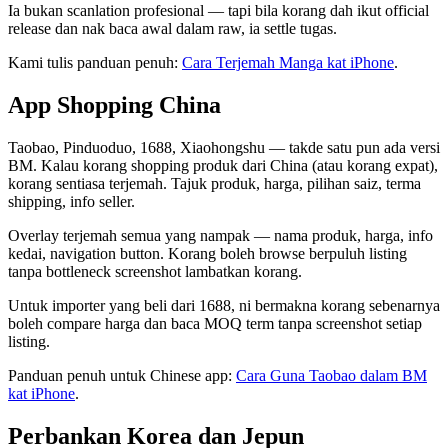
Ia bukan scanlation profesional — tapi bila korang dah ikut official
release dan nak baca awal dalam raw, ia settle tugas.
Kami tulis panduan penuh:
Cara Terjemah Manga kat iPhone
.
App Shopping China
Taobao, Pinduoduo, 1688, Xiaohongshu — takde satu pun ada versi
BM. Kalau korang shopping produk dari China (atau korang expat),
korang sentiasa terjemah. Tajuk produk, harga, pilihan saiz, terma
shipping, info seller.
Overlay terjemah semua yang nampak — nama produk, harga, info
kedai, navigation button. Korang boleh browse berpuluh listing
tanpa bottleneck screenshot lambatkan korang.
Untuk importer yang beli dari 1688, ni bermakna korang sebenarnya
boleh compare harga dan baca MOQ term tanpa screenshot setiap
listing.
Panduan penuh untuk Chinese app:
Cara Guna Taobao dalam BM
kat iPhone
.
Perbankan Korea dan Jepun