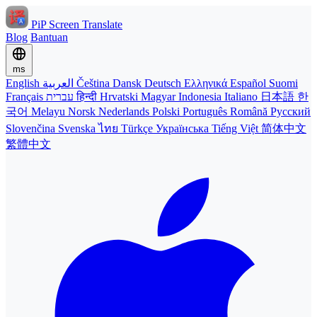
PiP Screen Translate
Blog
Bantuan
ms
English
العربية
Čeština
Dansk
Deutsch
Ελληνικά
Español
Suomi
Français
עברית
हिन्दी
Hrvatski
Magyar
Indonesia
Italiano
日本語
한
국어
Melayu
Norsk
Nederlands
Polski
Português
Română
Русский
Slovenčina
Svenska
ไทย
Türkçe
Українська
Tiếng Việt
简体中文
繁體中文