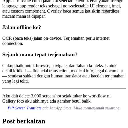
Apple Translate cuma jalan kat selectable text. Kebanyakan foreign
language app render teks sebagai non-selectable UI element, imej,
atau custom component. Overlay baca semua kat skrin regardless
macam mana ia dipapar.
Jalan offline ke?
OCR (baca teks) jalan on-device. Terjemahan perlu internet
connection.
Sejauh mana tepat terjemahan?
Cukup baik untuk browse, navigate, dan faham konteks. Untuk
detail kritikal — financial transaction, medical info, legal document
— sentiasa sahkan dengan human translator atau kaedah terjemahan
yang lagi teliti.
Aku dah delete 3,000 screenshot sejak tukar ke workflow ni.
Gallery foto aku akhirnya ada gambar betul balik.
PiP Screen Translate
ada kat App Store. Mula menterjemah sekarang.
Post berkaitan