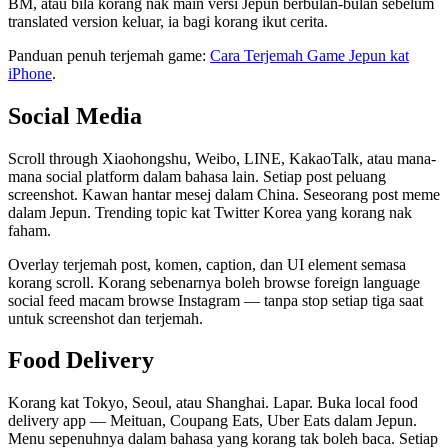
BM, atau bila korang nak main versi Jepun berbulan-bulan sebelum
translated version keluar, ia bagi korang ikut cerita.
Panduan penuh terjemah game:
Cara Terjemah Game Jepun kat
iPhone
.
Social Media
Scroll through Xiaohongshu, Weibo, LINE, KakaoTalk, atau mana-
mana social platform dalam bahasa lain. Setiap post peluang
screenshot. Kawan hantar mesej dalam China. Seseorang post meme
dalam Jepun. Trending topic kat Twitter Korea yang korang nak
faham.
Overlay terjemah post, komen, caption, dan UI element semasa
korang scroll. Korang sebenarnya boleh browse foreign language
social feed macam browse Instagram — tanpa stop setiap tiga saat
untuk screenshot dan terjemah.
Food Delivery
Korang kat Tokyo, Seoul, atau Shanghai. Lapar. Buka local food
delivery app — Meituan, Coupang Eats, Uber Eats dalam Jepun.
Menu sepenuhnya dalam bahasa yang korang tak boleh baca. Setiap