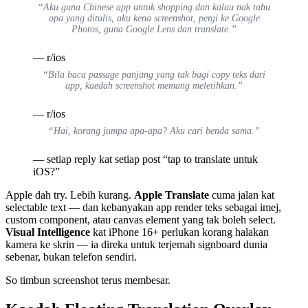
“Aku guna Chinese app untuk shopping dan kalau nak tahu
apa yang ditulis, aku kena screenshot, pergi ke Google
Photos, guna Google Lens dan translate.”
— r/ios
“Bila baca passage panjang yang tak bagi copy teks dari
app, kaedah screenshot memang meletihkan.”
— r/ios
“Hai, korang jumpa apa-apa? Aku cari benda sama.”
— setiap reply kat setiap post “tap to translate untuk
iOS?”
Apple dah try. Lebih kurang.
Apple Translate
cuma jalan kat
selectable text — dan kebanyakan app render teks sebagai imej,
custom component, atau canvas element yang tak boleh select.
Visual Intelligence
kat iPhone 16+ perlukan korang halakan
kamera ke skrin — ia direka untuk terjemah signboard dunia
sebenar, bukan telefon sendiri.
So timbun screenshot terus membesar.