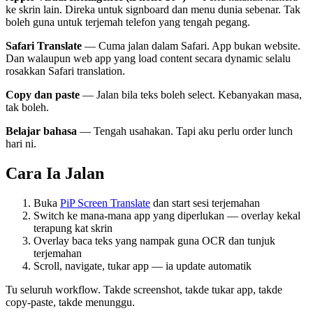
ke skrin lain. Direka untuk signboard dan menu dunia sebenar. Tak
boleh guna untuk terjemah telefon yang tengah pegang.
Safari Translate
— Cuma jalan dalam Safari. App bukan website.
Dan walaupun web app yang load content secara dynamic selalu
rosakkan Safari translation.
Copy dan paste
— Jalan bila teks boleh select. Kebanyakan masa,
tak boleh.
Belajar bahasa
— Tengah usahakan. Tapi aku perlu order lunch
hari ni.
Cara Ia Jalan
Buka
PiP Screen Translate
dan start sesi terjemahan
Switch ke mana-mana app yang diperlukan — overlay kekal
terapung kat skrin
Overlay baca teks yang nampak guna OCR dan tunjuk
terjemahan
Scroll, navigate, tukar app — ia update automatik
Tu seluruh workflow. Takde screenshot, takde tukar app, takde
copy-paste, takde menunggu.