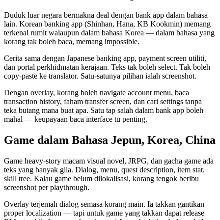
Duduk luar negara bermakna deal dengan bank app dalam bahasa
lain. Korean banking app (Shinhan, Hana, KB Kookmin) memang
terkenal rumit walaupun dalam bahasa Korea — dalam bahasa yang
korang tak boleh baca, memang impossible.
Cerita sama dengan Japanese banking app, payment screen utiliti,
dan portal perkhidmatan kerajaan. Teks tak boleh select. Tak boleh
copy-paste ke translator. Satu-satunya pilihan ialah screenshot.
Dengan overlay, korang boleh navigate account menu, baca
transaction history, faham transfer screen, dan cari settings tanpa
teka butang mana buat apa. Satu tap salah dalam bank app boleh
mahal — keupayaan baca interface tu penting.
Game dalam Bahasa Jepun, Korea, China
Game heavy-story macam visual novel, JRPG, dan gacha game ada
teks yang banyak gila. Dialog, menu, quest description, item stat,
skill tree. Kalau game belum dilokalisasi, korang tengok beribu
screenshot per playthrough.
Overlay terjemah dialog semasa korang main. Ia takkan gantikan
proper localization — tapi untuk game yang takkan dapat release