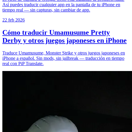
Así puedes traducir cualquier app en la pantalla de tu iPhone en
tiempo real — sin capturas, sin cambiar de app.
22 feb 2026
Cómo traducir Umamusume Pretty
Derby y otros juegos japoneses en iPhone
Traduce Umamusume, Monster Strike y otros juegos japoneses en
iPhone a español. Sin mods, sin jailbreak — traducción en tiempo
real con PiP Translate.