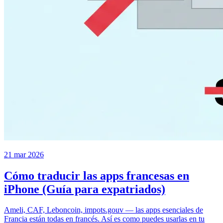
21 mar 2026
Cómo traducir las apps francesas en
iPhone (Guía para expatriados)
Ameli, CAF, Leboncoin, impots.gouv — las apps esenciales de
Francia están todas en francés. Así es como puedes usarlas en tu