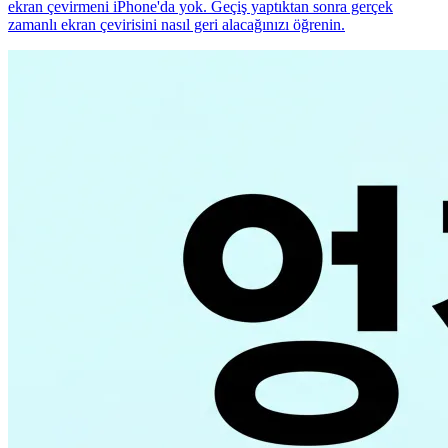
ekran çevirmeni iPhone'da yok. Geçiş yaptıktan sonra gerçek
zamanlı ekran çevirisini nasıl geri alacağınızı öğrenin.