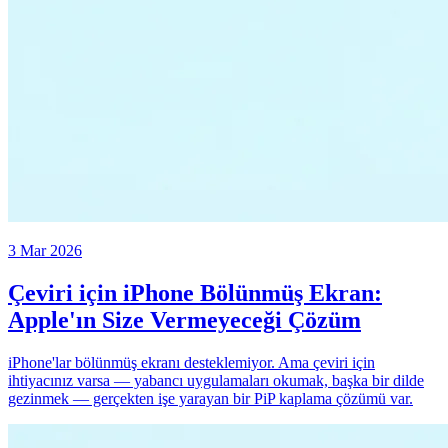
3 Mar 2026
Çeviri için iPhone Bölünmüş Ekran:
Apple'ın Size Vermeyeceği Çözüm
iPhone'lar bölünmüş ekranı desteklemiyor. Ama çeviri için
ihtiyacınız varsa — yabancı uygulamaları okumak, başka bir dilde
gezinmek — gerçekten işe yarayan bir PiP kaplama çözümü var.