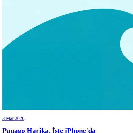
3 Mar 2026
Papago Harika. İşte iPhone'da