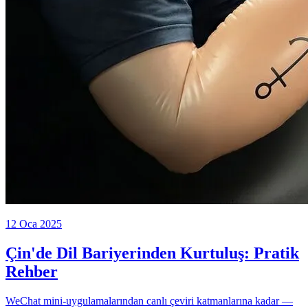
12 Oca 2025
Çin'de Dil Bariyerinden Kurtuluş: Pratik
Rehber
WeChat mini-uygulamalarından canlı çeviri katmanlarına kadar —