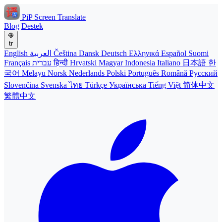
PiP Screen Translate
Blog
Destek
tr
English
العربية
Čeština
Dansk
Deutsch
Ελληνικά
Español
Suomi
Français
עברית
हिन्दी
Hrvatski
Magyar
Indonesia
Italiano
日本語
한
국어
Melayu
Norsk
Nederlands
Polski
Português
Română
Русский
Slovenčina
Svenska
ไทย
Türkçe
Українська
Tiếng Việt
简体中文
繁體中文