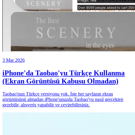
3 Mar 2026
iPhone'da Taobao'yu Türkçe Kullanma
(Ekran Görüntüsü Kabusu Olmadan)
Taobao'nun Türkçe versiyonu yok. İşte her sayfanın ekran
görüntüsünü almadan iPhone'unuzda Taobao'yu nasıl gerçekten
gezebilir, alışveriş yapabilir ve çevirebilirsiniz.