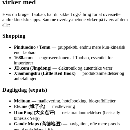
virker med
Hvis du bruger Taobao, har du sikkert også brug for at oversætte
andre kinesiske apps. Samme overlay-metode virker på tværs af dem
alle:
Shopping
Pinduoduo / Temu
— gruppekøb, endnu mere kun-kinesisk
end Taobao
1688.com
— engrosversionen af Taobao, essentiel for
importører
JD.com (Jingdong)
— elektronik og autentiske varer
Xiaohongshu (Little Red Book)
— produktanmeldelser og
anbefalinger
Dagligdag (expats)
Meituan
— madlevering, hotelbooking, biografbilletter
Ele.me (饿了么)
— madlevering
DianPing (大众点评)
— restaurantanmeldelser (basically
kinesisk Yelp)
Gaode Maps (高德地图)
— navigation, ofte mere præcis
end Apple Maps i Kina