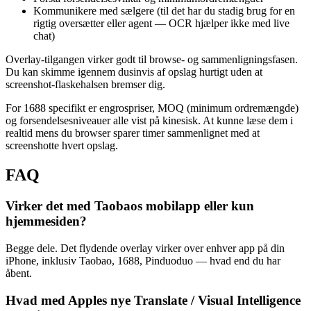
Kommunikere med sælgere (til det har du stadig brug for en
rigtig oversætter eller agent — OCR hjælper ikke med live
chat)
Overlay-tilgangen virker godt til browse- og sammenligningsfasen.
Du kan skimme igennem dusinvis af opslag hurtigt uden at
screenshot-flaskehalsen bremser dig.
For 1688 specifikt er engrospriser, MOQ (minimum ordremængde)
og forsendelsesniveauer alle vist på kinesisk. At kunne læse dem i
realtid mens du browser sparer timer sammenlignet med at
screenshotte hvert opslag.
FAQ
Virker det med Taobaos mobilapp eller kun
hjemmesiden?
Begge dele. Det flydende overlay virker over enhver app på din
iPhone, inklusiv Taobao, 1688, Pinduoduo — hvad end du har
åbent.
Hvad med Apples nye Translate / Visual Intelligence