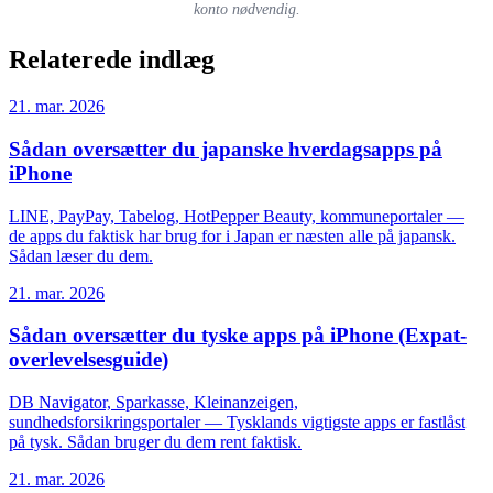
konto nødvendig.
Relaterede indlæg
21. mar. 2026
Sådan oversætter du japanske hverdagsapps på
iPhone
LINE, PayPay, Tabelog, HotPepper Beauty, kommuneportaler —
de apps du faktisk har brug for i Japan er næsten alle på japansk.
Sådan læser du dem.
21. mar. 2026
Sådan oversætter du tyske apps på iPhone (Expat-
overlevelsesguide)
DB Navigator, Sparkasse, Kleinanzeigen,
sundhedsforsikringsportaler — Tysklands vigtigste apps er fastlåst
på tysk. Sådan bruger du dem rent faktisk.
21. mar. 2026