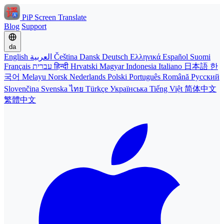
PiP Screen Translate
Blog
Support
da
English
العربية
Čeština
Dansk
Deutsch
Ελληνικά
Español
Suomi
Français
עברית
हिन्दी
Hrvatski
Magyar
Indonesia
Italiano
日本語
한
국어
Melayu
Norsk
Nederlands
Polski
Português
Română
Русский
Slovenčina
Svenska
ไทย
Türkçe
Українська
Tiếng Việt
简体中文
繁體中文