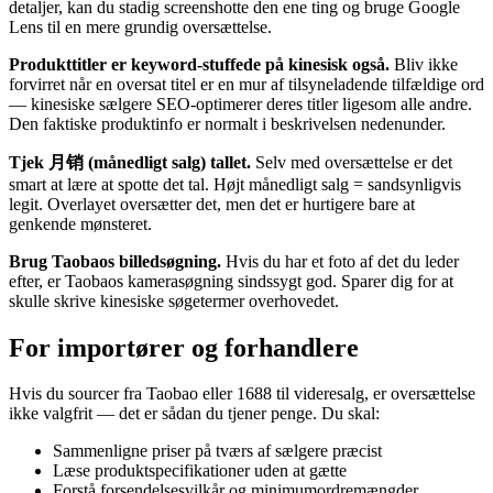
detaljer, kan du stadig screenshotte den ene ting og bruge Google
Lens til en mere grundig oversættelse.
Produkttitler er keyword-stuffede på kinesisk også.
Bliv ikke
forvirret når en oversat titel er en mur af tilsyneladende tilfældige ord
— kinesiske sælgere SEO-optimerer deres titler ligesom alle andre.
Den faktiske produktinfo er normalt i beskrivelsen nedenunder.
Tjek 月销 (månedligt salg) tallet.
Selv med oversættelse er det
smart at lære at spotte det tal. Højt månedligt salg = sandsynligvis
legit. Overlayet oversætter det, men det er hurtigere bare at
genkende mønsteret.
Brug Taobaos billedsøgning.
Hvis du har et foto af det du leder
efter, er Taobaos kamerasøgning sindssygt god. Sparer dig for at
skulle skrive kinesiske søgetermer overhovedet.
For importører og forhandlere
Hvis du sourcer fra Taobao eller 1688 til videresalg, er oversættelse
ikke valgfrit — det er sådan du tjener penge. Du skal:
Sammenligne priser på tværs af sælgere præcist
Læse produktspecifikationer uden at gætte
Forstå forsendelsesvilkår og minimumordremængder