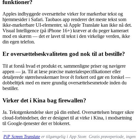
funktioner?
Apples indbyggede oversættelse virker for markerbar tekst og
hjemmesider i Safari. Taobaos app renderer det meste tekst som
ikke-markerbare UI-elementer, så Apple Translate kan ikke nå det.
Visual Intelligence (på iPhone 16+) kræver at du peger kameraet
mod en skærm — det er lavet til tekst i den virkelige verden, ikke
din egen telefon.
Er oversættelseskvaliteten god nok til at bestille?
Til at forstå hvad et produkt er, sammenligne priser og navigere
appen — ja. Til at læse præcise materialespecifikationer eller
detaljerede størrelsesskemaer hvor ét forkert ord gør en forskel —
dobbelttjek med en mere grundig oversættelsesmetode inden du
bestiller.
Virker det i Kina bag firewallen?
Ja. Tekstgenkendelse sker på din enhed. Oversættelsen bruger sikre
cloud-forbindelser, der er designet til at virke i Kina, i modsætning
til Google-tjenester der er blokeret.
PiP Screen Translate
er tilgængelig i App Store. Gratis prøveperiode, ingen