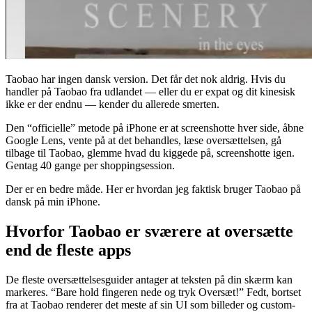
Taobao har ingen dansk version. Det får det nok aldrig. Hvis du
handler på Taobao fra udlandet — eller du er expat og dit kinesisk
ikke er der endnu — kender du allerede smerten.
Den “officielle” metode på iPhone er at screenshotte hver side, åbne
Google Lens, vente på at det behandles, læse oversættelsen, gå
tilbage til Taobao, glemme hvad du kiggede på, screenshotte igen.
Gentag 40 gange per shoppingsession.
Der er en bedre måde. Her er hvordan jeg faktisk bruger Taobao på
dansk på min iPhone.
Hvorfor Taobao er sværere at oversætte
end de fleste apps
De fleste oversættelsesguider antager at teksten på din skærm kan
markeres. “Bare hold fingeren nede og tryk Oversæt!” Fedt, bortset
fra at Taobao renderer det meste af sin UI som billeder og custom-