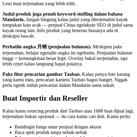
Lens buat terjemahan yang lebih teliti.
Judul produk juga penuh keyword-stuffing dalam bahasa
Mandarin.
Jangan bingung kalau judul yang diterjemahin kayak
tumpukan kata acak — penjual China ngelakuin SEO di judul sama
kayak orang lain. Info produk yang beneran biasanya ada di
deskripsi bawah.
Perhatiin angka 月销 (penjualan bulanan).
Meskipun pake
terjemahan, belajar ngenalin angka ini ngebantu. Penjualan bulanan
tinggi = kemungkinan besar legit. Overlay bakal nerjemahin, tapi
lebih cepet kalau langsung hapal polanya.
Pake fitur pencarian gambar Taobao.
Kalau punya foto barang
yang kamu mau, pencarian kamera Taobao bagus banget. Nggak
perlu ngetik istilah pencarian dalam Mandarin sama sekali.
Buat Importir dan Reseller
Kalau kamu sourcing produk dari Taobao atau 1688 buat dijual lagi,
terjemahan bukan opsional — itu cara kamu cari duit. Kamu perlu:
Bandingin harga antar penjual dengan akurat
Baca spek produk tanpa nebak-nebak