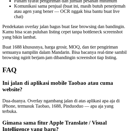
Paham syarat pengiriman dan jumlah pesanan minimum
Komunikasi sama penjual (buat ini, masih butuh penerjemah
atau agen yang bener — OCR nggak bisa bantu buat live
chat)
Pendekatan overlay jalan bagus buat fase browsing dan bandingin.
Kamu bisa scan puluhan listing cepet tanpa bottleneck screenshot
yang bikin lambat.
Buat 1688 khususnya, harga grosir, MOQ, dan tier pengiriman
semuanya nampilin dalam Mandarin. Bisa bacanya real-time sambil
browsing ngirit berjam-jam dibandingin screenshot tiap listing.
FAQ
Ini jalan di aplikasi mobile Taobao atau cuma
website?
Dua-duanya. Overlay ngambang jalan di atas aplikasi apa aja di
iPhone, termasuk Taobao, 1688, Pinduoduo — apa aja yang
terbuka.
Gimana sama fitur Apple Translate / Visual
Intelligence yang baru?