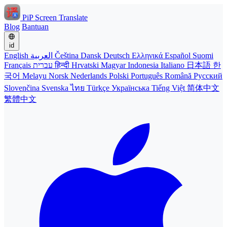
PiP Screen Translate
Blog
Bantuan
id
English
العربية
Čeština
Dansk
Deutsch
Ελληνικά
Español
Suomi
Français
עברית
हिन्दी
Hrvatski
Magyar
Indonesia
Italiano
日本語
한
국어
Melayu
Norsk
Nederlands
Polski
Português
Română
Русский
Slovenčina
Svenska
ไทย
Türkçe
Українська
Tiếng Việt
简体中文
繁體中文