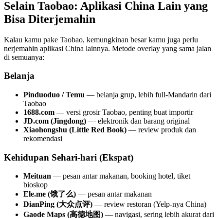
Selain Taobao: Aplikasi China Lain yang
Bisa Diterjemahin
Kalau kamu pake Taobao, kemungkinan besar kamu juga perlu
nerjemahin aplikasi China lainnya. Metode overlay yang sama jalan
di semuanya:
Belanja
Pinduoduo / Temu
— belanja grup, lebih full-Mandarin dari
Taobao
1688.com
— versi grosir Taobao, penting buat importir
JD.com (Jingdong)
— elektronik dan barang original
Xiaohongshu (Little Red Book)
— review produk dan
rekomendasi
Kehidupan Sehari-hari (Ekspat)
Meituan
— pesan antar makanan, booking hotel, tiket
bioskop
Ele.me (饿了么)
— pesan antar makanan
DianPing (大众点评)
— review restoran (Yelp-nya China)
Gaode Maps (高德地图)
— navigasi, sering lebih akurat dari