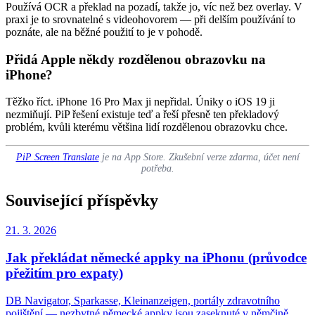
Používá OCR a překlad na pozadí, takže jo, víc než bez overlay. V
praxi je to srovnatelné s videohovorem — při delším používání to
poznáte, ale na běžné použití to je v pohodě.
Přidá Apple někdy rozdělenou obrazovku na
iPhone?
Těžko říct. iPhone 16 Pro Max ji nepřidal. Úniky o iOS 19 ji
nezmiňují. PiP řešení existuje teď a řeší přesně ten překladový
problém, kvůli kterému většina lidí rozdělenou obrazovku chce.
PiP Screen Translate
je na App Store. Zkušební verze zdarma, účet není
potřeba.
Související příspěvky
21. 3. 2026
Jak překládat německé appky na iPhonu (průvodce
přežitím pro expaty)
DB Navigator, Sparkasse, Kleinanzeigen, portály zdravotního
pojištění — nezbytné německé appky jsou zaseknuté v němčině.