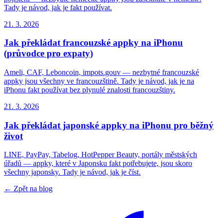
Tady je návod, jak je fakt používat.
21. 3. 2026
Jak překládat francouzské appky na iPhonu
(průvodce pro expaty)
Ameli, CAF, Leboncoin, impots.gouv — nezbytné francouzské
appky jsou všechny ve francouzštině. Tady je návod, jak je na
iPhonu fakt používat bez plynulé znalosti francouzštiny.
21. 3. 2026
Jak překládat japonské appky na iPhonu pro běžný
život
LINE, PayPay, Tabelog, HotPepper Beauty, portály městských
úřadů — appky, které v Japonsku fakt potřebujete, jsou skoro
všechny japonsky. Tady je návod, jak je číst.
← Zpět na blog