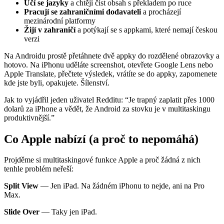
Učí se jazyky
a chtějí číst obsah s překladem po ruce
Pracují se zahraničními dodavateli
a procházejí
mezinárodní platformy
Žijí v zahraničí
a potýkají se s appkami, které nemají českou
verzi
Na Androidu prostě přetáhnete dvě appky do rozdělené obrazovky a
hotovo. Na iPhonu uděláte screenshot, otevřete Google Lens nebo
Apple Translate, přečtete výsledek, vrátíte se do appky, zapomenete
kde jste byli, opakujete. Šílenství.
Jak to vyjádřil jeden uživatel Redditu: “Je trapný zaplatit přes 1000
dolarů za iPhone a vědět, že Android za stovku je v multitaskingu
produktivnější.”
Co Apple nabízí (a proč to nepomáhá)
Projděme si multitaskingové funkce Apple a proč žádná z nich
tenhle problém neřeší:
Split View
— Jen iPad. Na žádném iPhonu to nejde, ani na Pro
Max.
Slide Over
— Taky jen iPad.