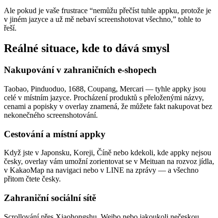
Ale pokud je vaše frustrace “nemůžu přečíst tuhle appku, protože je
v jiném jazyce a už mě nebaví screenshotovat všechno,” tohle to
řeší.
Reálné situace, kde to dává smysl
Nakupování v zahraničních e-shopech
Taobao, Pinduoduo, 1688, Coupang, Mercari — tyhle appky jsou
celé v místním jazyce. Procházení produktů s přeloženými názvy,
cenami a popisky v overlay znamená, že můžete fakt nakupovat bez
nekonečného screenshotování.
Cestování a místní appky
Když jste v Japonsku, Koreji, Číně nebo kdekoli, kde appky nejsou
česky, overlay vám umožní zorientovat se v Meituan na rozvoz jídla,
v KakaoMap na navigaci nebo v LINE na zprávy — a všechno
přitom čtete česky.
Zahraniční sociální sítě
Scrollování přes Xiaohongshu, Weibo nebo jakoukoli nečeskou