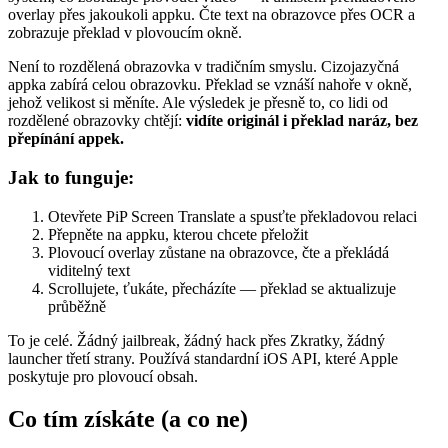
overlay přes jakoukoli appku. Čte text na obrazovce přes OCR a
zobrazuje překlad v plovoucím okně.
Není to rozdělená obrazovka v tradičním smyslu. Cizojazyčná
appka zabírá celou obrazovku. Překlad se vznáší nahoře v okně,
jehož velikost si měníte. Ale výsledek je přesně to, co lidi od
rozdělené obrazovky chtějí:
vidíte originál i překlad naráz, bez
přepínání appek.
Jak to funguje:
Otevřete PiP Screen Translate a spusťte překladovou relaci
Přepněte na appku, kterou chcete přeložit
Plovoucí overlay zůstane na obrazovce, čte a překládá
viditelný text
Scrollujete, ťukáte, přecházíte — překlad se aktualizuje
průběžně
To je celé. Žádný jailbreak, žádný hack přes Zkratky, žádný
launcher třetí strany. Používá standardní iOS API, které Apple
poskytuje pro plovoucí obsah.
Co tím získáte (a co ne)