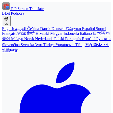
PiP Screen Translate
Blog
Podpora
cs
English
العربية
Čeština
Dansk
Deutsch
Ελληνικά
Español
Suomi
Français
עברית
हिन्दी
Hrvatski
Magyar
Indonesia
Italiano
日本語
한
국어
Melayu
Norsk
Nederlands
Polski
Português
Română
Русский
Slovenčina
Svenska
ไทย
Türkçe
Українська
Tiếng Việt
简体中文
繁體中文