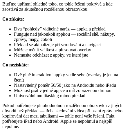
Buďme upřímní ohledně toho, co tohle řešení pokrývá a kde
zaostává za skutečnou rozdělenou obrazovkou.
Co získáte:
Dva “pohledy” viditelné naráz — appka a překlad
Funguje nad jakoukoli appkou — sociální sítě, nákupy,
zprávy, mapy, cokoli
Překlad se aktualizuje při scrollování a navigaci
Můžete měnit velikost a přesouvat overlay
Nemusíte odcházet z appky, ve které jste
Co nezískáte:
Dvě plně interaktivní appky vedle sebe (overlay je jen na
čtení)
Nastavitelný poměr 50/50 jako na Androidu nebo iPadu
Možnost psát v jedné appce a mít zobrazenou druhou
Univerzální multitasking mimo překlad
Pokud potřebujete plnohodnotnou rozdělenou obrazovku z jiných
důvodů než překlad — třeba sledování videa při psaní zpráv nebo
kopírování dat mezi tabulkami — tohle není vaše řešení. Fakt
potřebujete iPad nebo Android. Apple se nepohnul a nejspíš
nepohne.