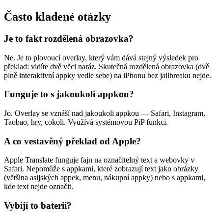
Často kladené otázky
Je to fakt rozdělená obrazovka?
Ne. Je to plovoucí overlay, který vám dává stejný výsledek pro
překlad: vidíte dvě věci naráz. Skutečná rozdělená obrazovka (dvě
plně interaktivní appky vedle sebe) na iPhonu bez jailbreaku nejde.
Funguje to s jakoukoli appkou?
Jo. Overlay se vznáší nad jakoukoli appkou — Safari, Instagram,
Taobao, hry, cokoli. Využívá systémovou PiP funkci.
A co vestavěný překlad od Apple?
Apple Translate funguje fajn na označitelný text a webovky v
Safari. Nepomůže s appkami, které zobrazují text jako obrázky
(většina asijských appek, menu, nákupní appky) nebo s appkami,
kde text nejde označit.
Vybíjí to baterii?