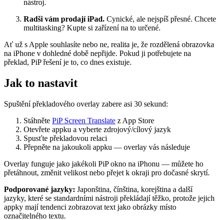
nástroj.
Radši vám prodají iPad.
Cynické, ale nejspíš přesné. Chcete
multitasking? Kupte si zařízení na to určené.
Ať už s Apple souhlasíte nebo ne, realita je, že rozdělená obrazovka
na iPhone v dohledné době nepřijde. Pokud ji potřebujete na
překlad, PiP řešení je to, co dnes existuje.
Jak to nastavit
Spuštění překladového overlay zabere asi 30 sekund:
Stáhněte
PiP Screen Translate
z App Store
Otevřete appku a vyberte zdrojový/cílový jazyk
Spusťte překladovou relaci
Přepněte na jakoukoli appku — overlay vás následuje
Overlay funguje jako jakékoli PiP okno na iPhonu — můžete ho
přetáhnout, změnit velikost nebo přejet k okraji pro dočasné skrytí.
Podporované jazyky:
Japonština, čínština, korejština a další
jazyky, které se standardními nástroji překládají těžko, protože jejich
appky mají tendenci zobrazovat text jako obrázky místo
označitelného textu.