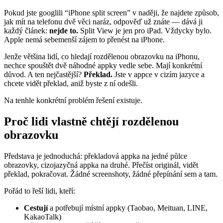
Pokud jste googlili “iPhone split screen” v naději, že najdete způsob,
jak mít na telefonu dvě věci naráz, odpověď už znáte — dává ji
každý článek:
nejde to.
Split View je jen pro iPad. Vždycky bylo.
Apple nemá sebemenší zájem to přenést na iPhone.
Jenže většina lidí, co hledají rozdělenou obrazovku na iPhonu,
nechce spouštět dvě náhodné appky vedle sebe. Mají konkrétní
důvod. A ten nejčastější?
Překlad.
Jste v appce v cizím jazyce a
chcete vidět překlad, aniž byste z ní odešli.
Na tenhle konkrétní problém řešení existuje.
Proč lidi vlastně chtějí rozdělenou
obrazovku
Představa je jednoduchá: překladová appka na jedné půlce
obrazovky, cizojazyčná appka na druhé. Přečíst originál, vidět
překlad, pokračovat. Žádné screenshoty, žádné přepínání sem a tam.
Pořád to řeší lidi, kteří:
Cestují
a potřebují místní appky (Taobao, Meituan, LINE,
KakaoTalk)