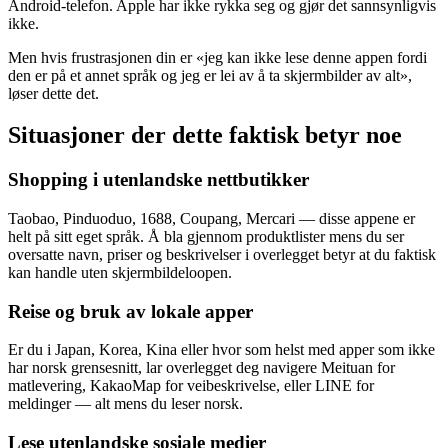
Android-telefon. Apple har ikke rykka seg og gjør det sannsynligvis
ikke.
Men hvis frustrasjonen din er «jeg kan ikke lese denne appen fordi
den er på et annet språk og jeg er lei av å ta skjermbilder av alt»,
løser dette det.
Situasjoner der dette faktisk betyr noe
Shopping i utenlandske nettbutikker
Taobao, Pinduoduo, 1688, Coupang, Mercari — disse appene er
helt på sitt eget språk. Å bla gjennom produktlister mens du ser
oversatte navn, priser og beskrivelser i overlegget betyr at du faktisk
kan handle uten skjermbildeloopen.
Reise og bruk av lokale apper
Er du i Japan, Korea, Kina eller hvor som helst med apper som ikke
har norsk grensesnitt, lar overlegget deg navigere Meituan for
matlevering, KakaoMap for veibeskrivelse, eller LINE for
meldinger — alt mens du leser norsk.
Lese utenlandske sosiale medier