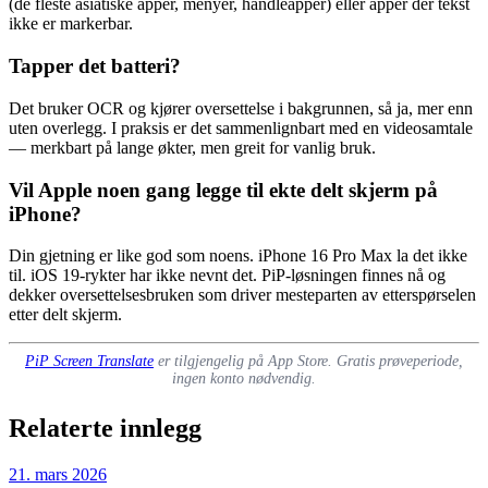
(de fleste asiatiske apper, menyer, handleapper) eller apper der tekst
ikke er markerbar.
Tapper det batteri?
Det bruker OCR og kjører oversettelse i bakgrunnen, så ja, mer enn
uten overlegg. I praksis er det sammenlignbart med en videosamtale
— merkbart på lange økter, men greit for vanlig bruk.
Vil Apple noen gang legge til ekte delt skjerm på
iPhone?
Din gjetning er like god som noens. iPhone 16 Pro Max la det ikke
til. iOS 19-rykter har ikke nevnt det. PiP-løsningen finnes nå og
dekker oversettelsesbruken som driver mesteparten av etterspørselen
etter delt skjerm.
PiP Screen Translate
er tilgjengelig på App Store. Gratis prøveperiode,
ingen konto nødvendig.
Relaterte innlegg
21. mars 2026