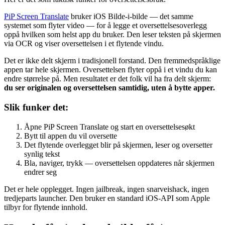
PiP Screen Translate
bruker iOS Bilde-i-bilde — det samme
systemet som flyter video — for å legge et oversettelsesoverlegg
oppå hvilken som helst app du bruker. Den leser teksten på skjermen
via OCR og viser oversettelsen i et flytende vindu.
Det er ikke delt skjerm i tradisjonell forstand. Den fremmedspråklige
appen tar hele skjermen. Oversettelsen flyter oppå i et vindu du kan
endre størrelse på. Men resultatet er det folk vil ha fra delt skjerm:
du ser originalen og oversettelsen samtidig, uten å bytte apper.
Slik funker det:
Åpne PiP Screen Translate og start en oversettelsesøkt
Bytt til appen du vil oversette
Det flytende overlegget blir på skjermen, leser og oversetter
synlig tekst
Bla, naviger, trykk — oversettelsen oppdateres når skjermen
endrer seg
Det er hele opplegget. Ingen jailbreak, ingen snarveishack, ingen
tredjeparts launcher. Den bruker en standard iOS-API som Apple
tilbyr for flytende innhold.