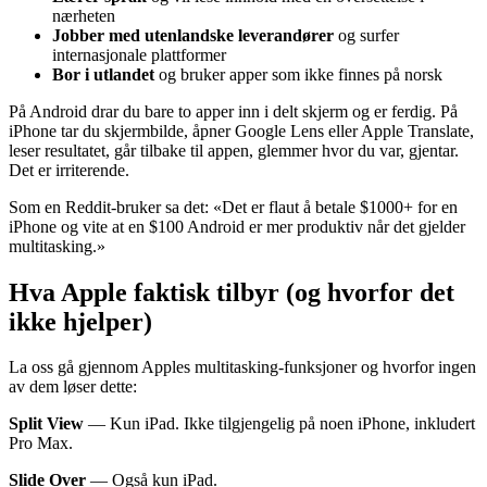
nærheten
Jobber med utenlandske leverandører
og surfer
internasjonale plattformer
Bor i utlandet
og bruker apper som ikke finnes på norsk
På Android drar du bare to apper inn i delt skjerm og er ferdig. På
iPhone tar du skjermbilde, åpner Google Lens eller Apple Translate,
leser resultatet, går tilbake til appen, glemmer hvor du var, gjentar.
Det er irriterende.
Som en Reddit-bruker sa det: «Det er flaut å betale $1000+ for en
iPhone og vite at en $100 Android er mer produktiv når det gjelder
multitasking.»
Hva Apple faktisk tilbyr (og hvorfor det
ikke hjelper)
La oss gå gjennom Apples multitasking-funksjoner og hvorfor ingen
av dem løser dette:
Split View
— Kun iPad. Ikke tilgjengelig på noen iPhone, inkludert
Pro Max.
Slide Over
— Også kun iPad.