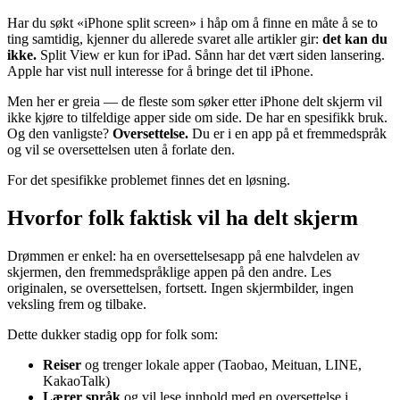
Har du søkt «iPhone split screen» i håp om å finne en måte å se to
ting samtidig, kjenner du allerede svaret alle artikler gir:
det kan du
ikke.
Split View er kun for iPad. Sånn har det vært siden lansering.
Apple har vist null interesse for å bringe det til iPhone.
Men her er greia — de fleste som søker etter iPhone delt skjerm vil
ikke kjøre to tilfeldige apper side om side. De har en spesifikk bruk.
Og den vanligste?
Oversettelse.
Du er i en app på et fremmedspråk
og vil se oversettelsen uten å forlate den.
For det spesifikke problemet finnes det en løsning.
Hvorfor folk faktisk vil ha delt skjerm
Drømmen er enkel: ha en oversettelsesapp på ene halvdelen av
skjermen, den fremmedspråklige appen på den andre. Les
originalen, se oversettelsen, fortsett. Ingen skjermbilder, ingen
veksling frem og tilbake.
Dette dukker stadig opp for folk som:
Reiser
og trenger lokale apper (Taobao, Meituan, LINE,
KakaoTalk)
Lærer språk
og vil lese innhold med en oversettelse i