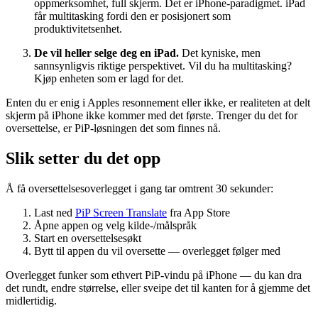
oppmerksomhet, full skjerm. Det er iPhone-paradigmet. iPad
får multitasking fordi den er posisjonert som
produktivitetsenhet.
De vil heller selge deg en iPad.
Det kyniske, men
sannsynligvis riktige perspektivet. Vil du ha multitasking?
Kjøp enheten som er lagd for det.
Enten du er enig i Apples resonnement eller ikke, er realiteten at delt
skjerm på iPhone ikke kommer med det første. Trenger du det for
oversettelse, er PiP-løsningen det som finnes nå.
Slik setter du det opp
Å få oversettelsesoverlegget i gang tar omtrent 30 sekunder:
Last ned
PiP Screen Translate
fra App Store
Åpne appen og velg kilde-/målspråk
Start en oversettelsesøkt
Bytt til appen du vil oversette — overlegget følger med
Overlegget funker som ethvert PiP-vindu på iPhone — du kan dra
det rundt, endre størrelse, eller sveipe det til kanten for å gjemme det
midlertidig.