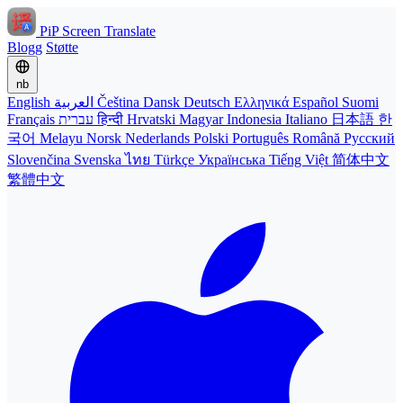
PiP Screen Translate
Blogg
Støtte
nb
English
العربية
Čeština
Dansk
Deutsch
Ελληνικά
Español
Suomi
Français
עברית
हिन्दी
Hrvatski
Magyar
Indonesia
Italiano
日本語
한
국어
Melayu
Norsk
Nederlands
Polski
Português
Română
Русский
Slovenčina
Svenska
ไทย
Türkçe
Українська
Tiếng Việt
简体中文
繁體中文