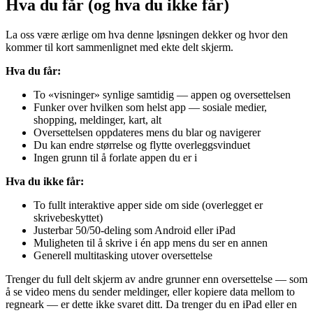
Hva du får (og hva du ikke får)
La oss være ærlige om hva denne løsningen dekker og hvor den
kommer til kort sammenlignet med ekte delt skjerm.
Hva du får:
To «visninger» synlige samtidig — appen og oversettelsen
Funker over hvilken som helst app — sosiale medier,
shopping, meldinger, kart, alt
Oversettelsen oppdateres mens du blar og navigerer
Du kan endre størrelse og flytte overleggsvinduet
Ingen grunn til å forlate appen du er i
Hva du ikke får:
To fullt interaktive apper side om side (overlegget er
skrivebeskyttet)
Justerbar 50/50-deling som Android eller iPad
Muligheten til å skrive i én app mens du ser en annen
Generell multitasking utover oversettelse
Trenger du full delt skjerm av andre grunner enn oversettelse — som
å se video mens du sender meldinger, eller kopiere data mellom to
regneark — er dette ikke svaret ditt. Da trenger du en iPad eller en