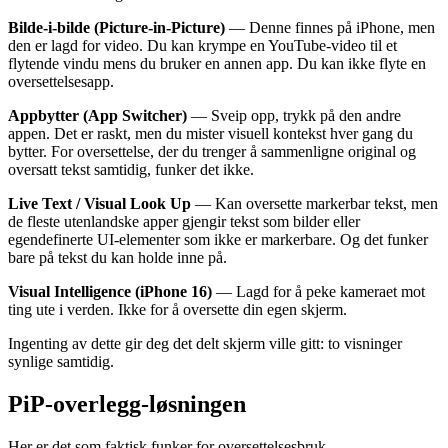
Bilde-i-bilde (Picture-in-Picture)
— Denne finnes på iPhone, men
den er lagd for video. Du kan krympe en YouTube-video til et
flytende vindu mens du bruker en annen app. Du kan ikke flyte en
oversettelsesapp.
Appbytter (App Switcher)
— Sveip opp, trykk på den andre
appen. Det er raskt, men du mister visuell kontekst hver gang du
bytter. For oversettelse, der du trenger å sammenligne original og
oversatt tekst samtidig, funker det ikke.
Live Text / Visual Look Up
— Kan oversette markerbar tekst, men
de fleste utenlandske apper gjengir tekst som bilder eller
egendefinerte UI-elementer som ikke er markerbare. Og det funker
bare på tekst du kan holde inne på.
Visual Intelligence (iPhone 16)
— Lagd for å peke kameraet mot
ting ute i verden. Ikke for å oversette din egen skjerm.
Ingenting av dette gir deg det delt skjerm ville gitt: to visninger
synlige samtidig.
PiP-overlegg-løsningen
Her er det som faktisk funker for oversettelsesbruk.