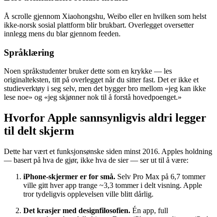
Å scrolle gjennom Xiaohongshu, Weibo eller en hvilken som helst
ikke-norsk sosial plattform blir brukbart. Overlegget oversetter
innlegg mens du blar gjennom feeden.
Språklæring
Noen språkstudenter bruker dette som en krykke — les
originalteksten, titt på overlegget når du sitter fast. Det er ikke et
studieverktøy i seg selv, men det bygger bro mellom «jeg kan ikke
lese noe» og «jeg skjønner nok til å forstå hovedpoenget.»
Hvorfor Apple sannsynligvis aldri legger
til delt skjerm
Dette har vært et funksjonsønske siden minst 2016. Apples holdning
— basert på hva de gjør, ikke hva de sier — ser ut til å være:
iPhone-skjermer er for små.
Selv Pro Max på 6,7 tommer
ville gitt hver app trange ~3,3 tommer i delt visning. Apple
tror tydeligvis opplevelsen ville blitt dårlig.
Det krasjer med designfilosofien.
Én app, full