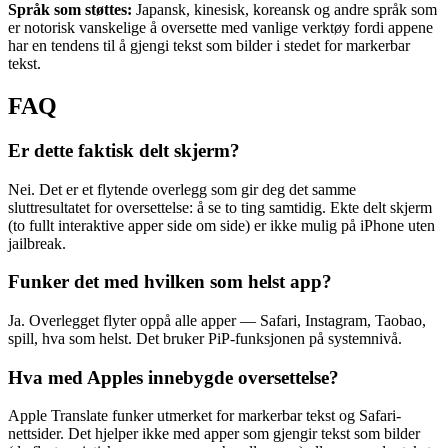
Språk som støttes:
Japansk, kinesisk, koreansk og andre språk som
er notorisk vanskelige å oversette med vanlige verktøy fordi appene
har en tendens til å gjengi tekst som bilder i stedet for markerbar
tekst.
FAQ
Er dette faktisk delt skjerm?
Nei. Det er et flytende overlegg som gir deg det samme
sluttresultatet for oversettelse: å se to ting samtidig. Ekte delt skjerm
(to fullt interaktive apper side om side) er ikke mulig på iPhone uten
jailbreak.
Funker det med hvilken som helst app?
Ja. Overlegget flyter oppå alle apper — Safari, Instagram, Taobao,
spill, hva som helst. Det bruker PiP-funksjonen på systemnivå.
Hva med Apples innebygde oversettelse?
Apple Translate funker utmerket for markerbar tekst og Safari-
nettsider. Det hjelper ikke med apper som gjengir tekst som bilder