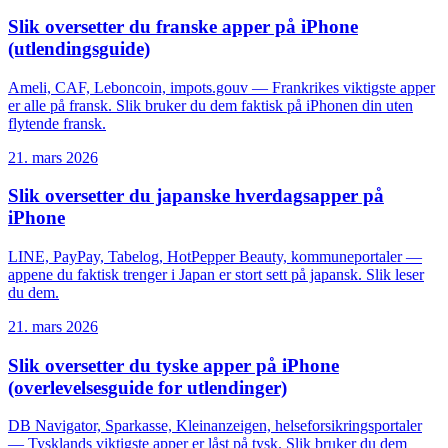
Slik oversetter du franske apper på iPhone
(utlendingsguide)
Ameli, CAF, Leboncoin, impots.gouv — Frankrikes viktigste apper
er alle på fransk. Slik bruker du dem faktisk på iPhonen din uten
flytende fransk.
21. mars 2026
Slik oversetter du japanske hverdagsapper på
iPhone
LINE, PayPay, Tabelog, HotPepper Beauty, kommuneportaler —
appene du faktisk trenger i Japan er stort sett på japansk. Slik leser
du dem.
21. mars 2026
Slik oversetter du tyske apper på iPhone
(overlevelsesguide for utlendinger)
DB Navigator, Sparkasse, Kleinanzeigen, helseforsikringsportaler
— Tysklands viktigste apper er låst på tysk. Slik bruker du dem