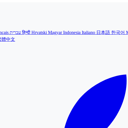
nçais
עברית
हिन्दी
Hrvatski
Magyar
Indonesia
Italiano
日本語
한국어
繁體中文