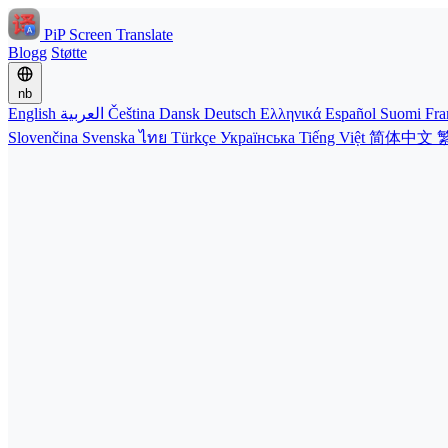
PiP Screen Translate
Blogg
Støtte
nb
English
العربية
Čeština
Dansk
Deutsch
Ελληνικά
Español
Suomi
Fra
Slovenčina
Svenska
ไทย
Türkçe
Українська
Tiếng Việt
简体中文