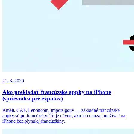
21. 3. 2026
Ako prekladať francúzske appky na iPhone
(sprievodca pre expatov)
Ameli, CAF, Leboncoin, impots.gouv — základné francúzske
appky sú po francúzsky. Tu je návod, ako ich naozaj používať na
iPhone bez plynulej francúzštiny.