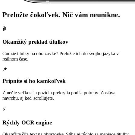
Preložte čokoľvek. Nič vám neunikne.
🎬
Okamžitý preklad titulkov
Cudzie titulky na obrazovke? Preložte ich do svojho jazyka v
reálnom čase.
📌
Pripnite si ho kamkoľvek
Zmeňte veľkosť a pozíciu prekrytia podľa potreby. Zostáva
navrchu, aj keď scrollujete.
⚡
Rýchly OCR engine
Okamžite číta text na obrazovke. Stíha aj rýchlo sa meniace titulky.