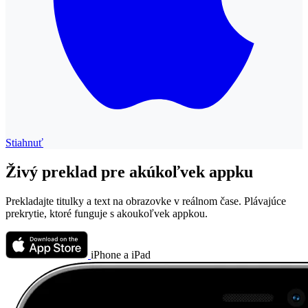
Stiahnuť
Živý preklad pre akúkoľvek appku
Prekladajte titulky a text na obrazovke v reálnom čase. Plávajúce
prekrytie, ktoré funguje s akoukoľvek appkou.
iPhone a iPad