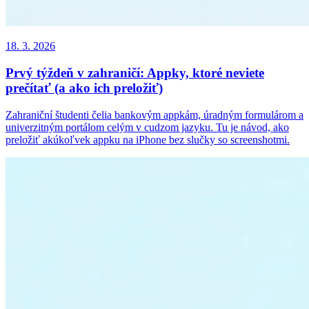
18. 3. 2026
Prvý týždeň v zahraničí: Appky, ktoré neviete
prečítať (a ako ich preložiť)
Zahraniční študenti čelia bankovým appkám, úradným formulárom a
univerzitným portálom celým v cudzom jazyku. Tu je návod, ako
preložiť akúkoľvek appku na iPhone bez slučky so screenshotmi.