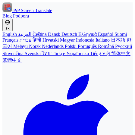
PiP Screen Translate
Blog
Podpora
sk
English
العربية
Čeština
Dansk
Deutsch
Ελληνικά
Español
Suomi
Français
עברית
हिन्दी
Hrvatski
Magyar
Indonesia
Italiano
日本語
한
국어
Melayu
Norsk
Nederlands
Polski
Português
Română
Русский
Slovenčina
Svenska
ไทย
Türkçe
Українська
Tiếng Việt
简体中文
繁體中文