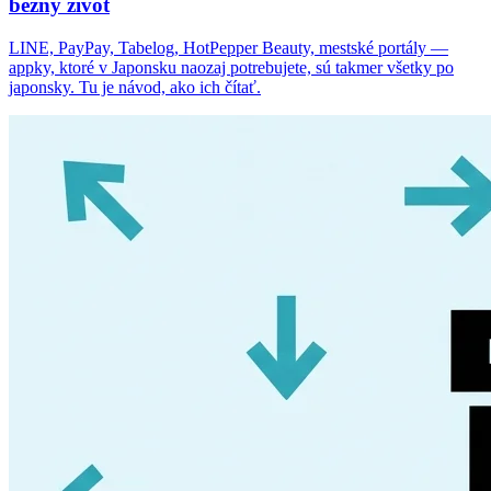
bežný život
LINE, PayPay, Tabelog, HotPepper Beauty, mestské portály —
appky, ktoré v Japonsku naozaj potrebujete, sú takmer všetky po
japonsky. Tu je návod, ako ich čítať.