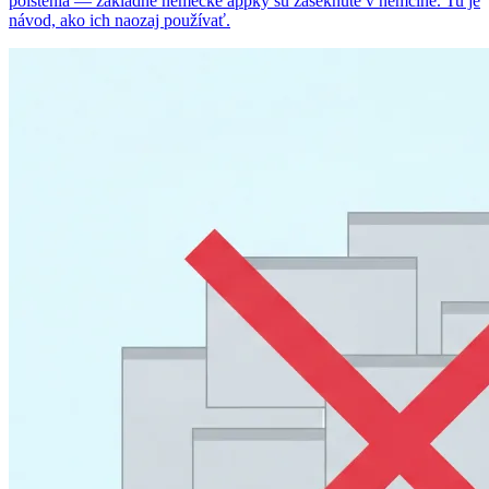
poistenia — základné nemecké appky sú zaseknuté v nemčine. Tu je
návod, ako ich naozaj používať.