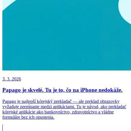
3. 3. 2026
Papago je skvelé. Tu je to, čo na iPhone nedokáže.
Papago je najlepší kórejský prekladač — ale preklad obrazovky
vyžaduje prepínanie medzi aplikáciami. Tu je návod, ako prekladať
kórejské aplikácie ako bankovníctvo, zdravotníctvo a vládne
formuláre bez ich opustenia.