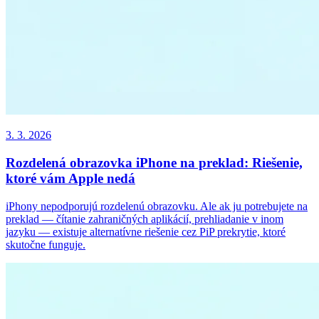
3. 3. 2026
Rozdelená obrazovka iPhone na preklad: Riešenie,
ktoré vám Apple nedá
iPhony nepodporujú rozdelenú obrazovku. Ale ak ju potrebujete na
preklad — čítanie zahraničných aplikácií, prehliadanie v inom
jazyku — existuje alternatívne riešenie cez PiP prekrytie, ktoré
skutočne funguje.