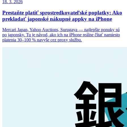
18. 3. 2026
Prestaňte platiť sprostredkovateľské poplatky: Ako
prekladať japonské nákupné appky na iPhone
Mercari Japan, Yahoo Auctions, Surugaya — najlepšie ponuky sú
po japonsky. Tu je návod, ako ich na iPhone reálne čítať namiesto
platenia 30–100 % navyše cez proxy službu.