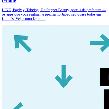
iPhone
LINE, PayPay, Tabelog, HotPepper Beauty, portais da prefeitura —
os apps que você realmente precisa no Japão são quase todos em
japonês. Veja como ler tudo.