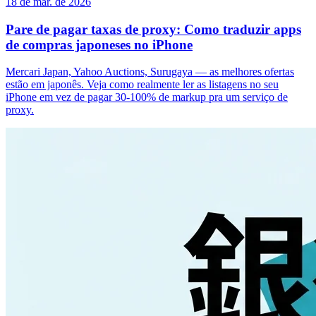
18 de mar. de 2026
Pare de pagar taxas de proxy: Como traduzir apps
de compras japoneses no iPhone
Mercari Japan, Yahoo Auctions, Surugaya — as melhores ofertas
estão em japonês. Veja como realmente ler as listagens no seu
iPhone em vez de pagar 30-100% de markup pra um serviço de
proxy.