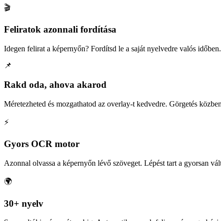
🎬
Feliratok azonnali fordítása
Idegen felirat a képernyőn? Fordítsd le a saját nyelvedre valós időben.
📌
Rakd oda, ahova akarod
Méretezheted és mozgathatod az overlay-t kedvedre. Görgetés közben 
⚡
Gyors OCR motor
Azonnal olvassa a képernyőn lévő szöveget. Lépést tart a gyorsan vált
🌍
30+ nyelv