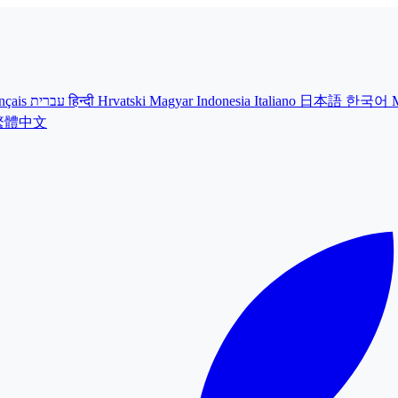
nçais
עברית
हिन्दी
Hrvatski
Magyar
Indonesia
Italiano
日本語
한국어
繁體中文