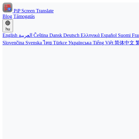
PiP Screen Translate
Blog
Támogatás
hu
English
العربية
Čeština
Dansk
Deutsch
Ελληνικά
Español
Suomi
Fra
Slovenčina
Svenska
ไทย
Türkçe
Українська
Tiếng Việt
简体中文