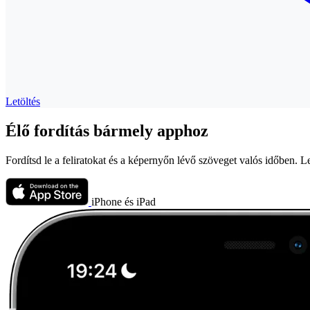
Letöltés
Élő fordítás bármely apphoz
Fordítsd le a feliratokat és a képernyőn lévő szöveget valós időben.
iPhone és iPad