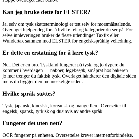
Kan jeg bruke dette for ELSTER?
Ja, selv om tysk skatteterminologi er tett selv for morsmålstalende.
Overlaget hjelper deg forstå hvilke felt og kategorier du ser på. For
selve innleveringen bruker de fleste utlendinger Taxfix eller
Wundertax sammen med ELSTER for engelskspråklig veiledning.
Er dette en erstatning for å lære tysk?
Nei. Det er en bro. Tyskland fungerer på tysk, og jo dypere du
kommer i hverdagen — naboer, legebesøk, småprat hos bakeren —
jo mer trenger du faktisk tysk. Overlaget håndterer den digitale siden
mens du bygger den menneskelige siden.
Hvilke språk støttes?
Tysk, japansk, kinesisk, koreansk og mange flere. Oversetter til
engelsk, spansk, tyrkisk og dusinvis av andre språk.
Fungerer det uten nett?
OCR fungerer på enheten. Oversettelse krever internettforbindelse.