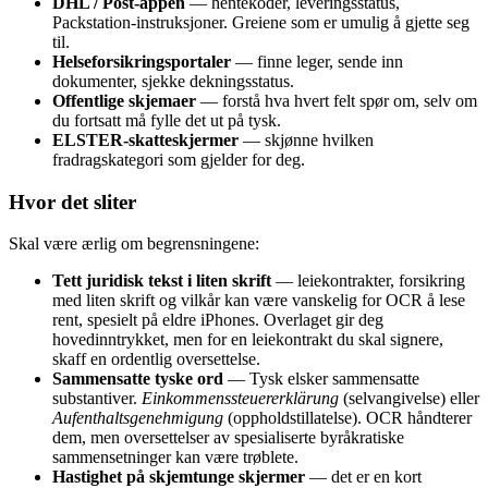
DHL / Post-appen
— hentekoder, leveringsstatus,
Packstation-instruksjoner. Greiene som er umulig å gjette seg
til.
Helseforsikringsportaler
— finne leger, sende inn
dokumenter, sjekke dekningsstatus.
Offentlige skjemaer
— forstå hva hvert felt spør om, selv om
du fortsatt må fylle det ut på tysk.
ELSTER-skatteskjermer
— skjønne hvilken
fradragskategori som gjelder for deg.
Hvor det sliter
Skal være ærlig om begrensningene:
Tett juridisk tekst i liten skrift
— leiekontrakter, forsikring
med liten skrift og vilkår kan være vanskelig for OCR å lese
rent, spesielt på eldre iPhones. Overlaget gir deg
hovedinntrykket, men for en leiekontrakt du skal signere,
skaff en ordentlig oversettelse.
Sammensatte tyske ord
— Tysk elsker sammensatte
substantiver.
Einkommenssteuererklärung
(selvangivelse) eller
Aufenthaltsgenehmigung
(oppholdstillatelse). OCR håndterer
dem, men oversettelser av spesialiserte byråkratiske
sammensetninger kan være trøblete.
Hastighet på skjemtunge skjermer
— det er en kort