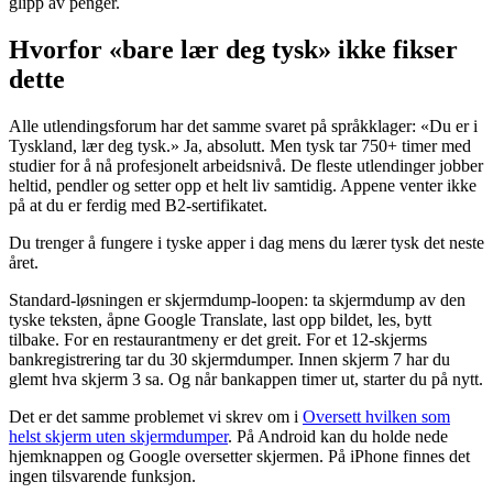
glipp av penger.
Hvorfor «bare lær deg tysk» ikke fikser
dette
Alle utlendingsforum har det samme svaret på språkklager: «Du er i
Tyskland, lær deg tysk.» Ja, absolutt. Men tysk tar 750+ timer med
studier for å nå profesjonelt arbeidsnivå. De fleste utlendinger jobber
heltid, pendler og setter opp et helt liv samtidig. Appene venter ikke
på at du er ferdig med B2-sertifikatet.
Du trenger å fungere i tyske apper i dag mens du lærer tysk det neste
året.
Standard-løsningen er skjermdump-loopen: ta skjermdump av den
tyske teksten, åpne Google Translate, last opp bildet, les, bytt
tilbake. For en restaurantmeny er det greit. For et 12-skjerms
bankregistrering tar du 30 skjermdumper. Innen skjerm 7 har du
glemt hva skjerm 3 sa. Og når bankappen timer ut, starter du på nytt.
Det er det samme problemet vi skrev om i
Oversett hvilken som
helst skjerm uten skjermdumper
. På Android kan du holde nede
hjemknappen og Google oversetter skjermen. På iPhone finnes det
ingen tilsvarende funksjon.