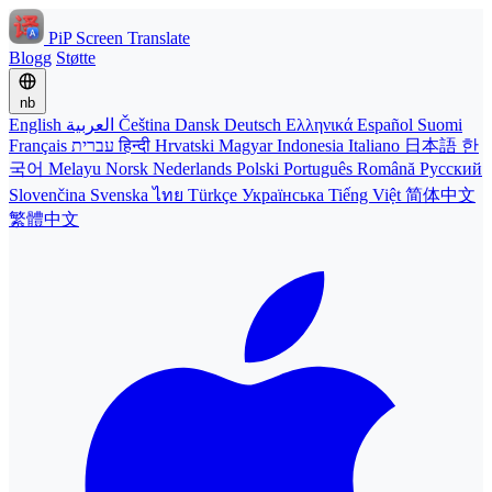
PiP Screen Translate
Blogg
Støtte
nb
English
العربية
Čeština
Dansk
Deutsch
Ελληνικά
Español
Suomi
Français
עברית
हिन्दी
Hrvatski
Magyar
Indonesia
Italiano
日本語
한
국어
Melayu
Norsk
Nederlands
Polski
Português
Română
Русский
Slovenčina
Svenska
ไทย
Türkçe
Українська
Tiếng Việt
简体中文
繁體中文