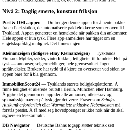
Nivå 2: Daglig smerte, konstant friksjon
Post & DHL-appen
— Du trenger denne appen for å hente pakker
fra en Packstation, de automatiserte pakkelokkerne som er overalt i
Tyskland. Appen genererer en hentekode når pakken din ankommer.
Hele appen er kun tysk. Flere app-anmeldere har tigget om en
engelskspråklig mulighet. Det finnes ingen.
Kleinanzeigen (tidligere eBay Kleinanzeigen)
— Tysklands
Finn.no. Møbler, sykler, vinterfrakker, leiligheter til framleie. Helt på
tysk — annonser, selgermeldinger, hele grensesnittet. Ingen
språkveksler. Brukere har tydd til å kjøre en oversetter ved siden av
appen bare for å bla gjennom.
ImmobilienScout24
— Tysklands største boligjaktplattform. Å
finne leilighet er allerede brutalt i Berlin, München eller Hamburg.
Å gjøre det gjennom en app der alle annonser, utleiekrav og
søknadsskjemaer er på tysk gjør det verre. Fraser som
Schufa-
Auskunft erforderlich
eller
Warmmiete inklusive Nebenkosten
må
forstås presist. Å få med seg hovedpoenget er ikke nok når du skal
signere en leiekontrakt.
DB Navigator
— Deutsche Bahns togapp støtter teknisk sett