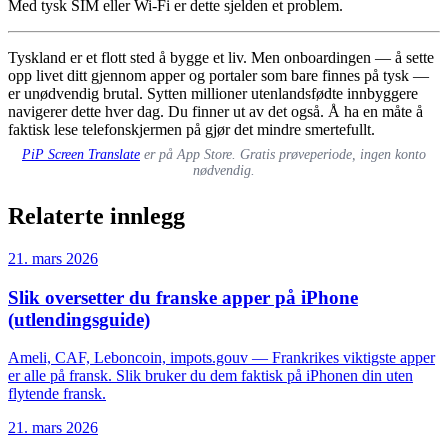
Med tysk SIM eller Wi-Fi er dette sjelden et problem.
Tyskland er et flott sted å bygge et liv. Men onboardingen — å sette
opp livet ditt gjennom apper og portaler som bare finnes på tysk —
er unødvendig brutal. Sytten millioner utenlandsfødte innbyggere
navigerer dette hver dag. Du finner ut av det også. Å ha en måte å
faktisk lese telefonskjermen på gjør det mindre smertefullt.
PiP Screen Translate
er på App Store. Gratis prøveperiode, ingen konto
nødvendig.
Relaterte innlegg
21. mars 2026
Slik oversetter du franske apper på iPhone
(utlendingsguide)
Ameli, CAF, Leboncoin, impots.gouv — Frankrikes viktigste apper
er alle på fransk. Slik bruker du dem faktisk på iPhonen din uten
flytende fransk.
21. mars 2026