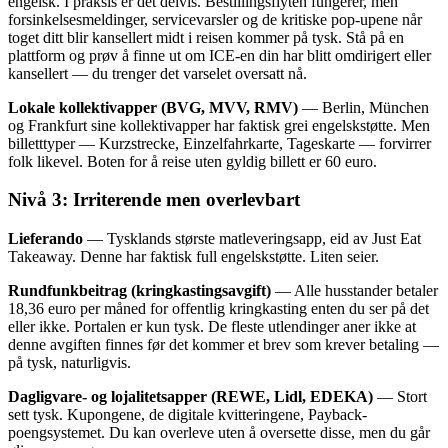
engelsk. I praksis er det delvis. Bestillingsflyten fungerer, men
forsinkelsesmeldinger, servicevarsler og de kritiske pop-upene når
toget ditt blir kansellert midt i reisen kommer på tysk. Stå på en
plattform og prøv å finne ut om ICE-en din har blitt omdirigert eller
kansellert — du trenger det varselet oversatt nå.
Lokale kollektivapper (BVG, MVV, RMV)
— Berlin, München
og Frankfurt sine kollektivapper har faktisk grei engelskstøtte. Men
billetttyper — Kurzstrecke, Einzelfahrkarte, Tageskarte — forvirrer
folk likevel. Boten for å reise uten gyldig billett er 60 euro.
Nivå 3: Irriterende men overlevbart
Lieferando
— Tysklands største matleveringsapp, eid av Just Eat
Takeaway. Denne har faktisk full engelskstøtte. Liten seier.
Rundfunkbeitrag (kringkastingsavgift)
— Alle husstander betaler
18,36 euro per måned for offentlig kringkasting enten du ser på det
eller ikke. Portalen er kun tysk. De fleste utlendinger aner ikke at
denne avgiften finnes før det kommer et brev som krever betaling —
på tysk, naturligvis.
Dagligvare- og lojalitetsapper (REWE, Lidl, EDEKA)
— Stort
sett tysk. Kupongene, de digitale kvitteringene, Payback-
poengsystemet. Du kan overleve uten å oversette disse, men du går