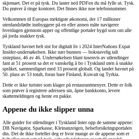
skjemaet. Det er på tysk. Du laster ned PDFen du må fylle ut. Tysk.
Du prøver å ringe kontoret. Det finnes ikke noe telefonnummer.
Velkommen til Europas mektigste økonomi, der 17 millioner
utenlandsfødte innbyggere på en eller annen måte navigerer
hverdagen gjennom apper og offentlige portaler bygd som om alle
på jorda snakker tysk.
Tyskland havnet helt sist for digitalt liv i 2024 InterNations Expat
Insider-undersøkelsen. Ikke nær bunnen — bokstavelig talt
sisteplass, 46 av 46. Undersøkelsen blant tusenvis av utlendinger
fant at 51 prosent sa det er vanskelig å bo i Tyskland uten å snakke
språket, sammenlignet med 33 prosent globalt. Og landet havnet på
50. plass av 53 totalt, foran bare Finland, Kuwait og Tyrkia.
Dette er ikke turister som klager på restaurantmenyer. Dette er folk
som prøver å registrere adressen sin, åpne bankkonto, levere
skattemeldingen og hente en pakke.
Appene du ikke slipper unna
Alle guider for utlendinger i Tyskland lister opp de samme appene:
DB Navigator, Sparkasse, Kleinanzeigen, helseforsikringsportalen
din. Det de ikke forteller deg er hvor mange av de appene som er