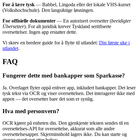
For å lære tysk
— Babbel, Lingoda eller det lokale VHS-kurset
(Volkshochschule). Den langsiktige løsningen.
For offisielle dokumenter
— En autorisert oversetter (
beeidigter
Übersetzer
). For alt juridisk krever Tyskland sertifiserte
oversettelser. Ingen app erstatter dette.
Vi skrev en bredere guide for å flytte til utlandet:
Din første uke i
utlandet
.
FAQ
Fungerer dette med bankapper som Sparkasse?
Ja. Overlaget flyter oppå enhver app, inkludert bankapper. Det leser
tysk tekst via OCR og viser oversettelsen. Det interagerer ikke med
appen — det oversetter bare det som er synlig.
Hva med personvern?
OCR kjører på enheten din. Den gjenkjente teksten sendes til en
oversettelses-API for oversettelse, akkurat som alle andre
oversettelsesapper. Skjerminnhold lagres ikke. Du kan starte og
stoppe overlaget etter behov.