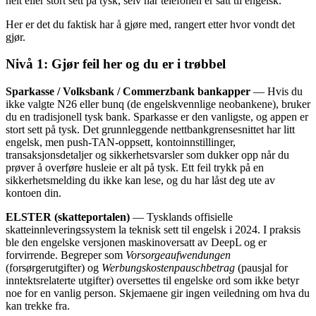
helt eller stort sett på tysk, selv når telefonen er satt til engelsk.
Her er det du faktisk har å gjøre med, rangert etter hvor vondt det
gjør.
Nivå 1: Gjør feil her og du er i trøbbel
Sparkasse / Volksbank / Commerzbank bankapper
— Hvis du
ikke valgte N26 eller bunq (de engelskvennlige neobankene), bruker
du en tradisjonell tysk bank. Sparkasse er den vanligste, og appen er
stort sett på tysk. Det grunnleggende nettbankgrensesnittet har litt
engelsk, men push-TAN-oppsett, kontoinnstillinger,
transaksjonsdetaljer og sikkerhetsvarsler som dukker opp når du
prøver å overføre husleie er alt på tysk. Ett feil trykk på en
sikkerhetsmelding du ikke kan lese, og du har låst deg ute av
kontoen din.
ELSTER (skatteportalen)
— Tysklands offisielle
skatteinnleveringssystem la teknisk sett til engelsk i 2024. I praksis
ble den engelske versjonen maskinoversatt av DeepL og er
forvirrende. Begreper som
Vorsorgeaufwendungen
(forsørgerutgifter) og
Werbungskostenpauschbetrag
(pausjal for
inntektsrelaterte utgifter) oversettes til engelske ord som ikke betyr
noe for en vanlig person. Skjemaene gir ingen veiledning om hva du
kan trekke fra.