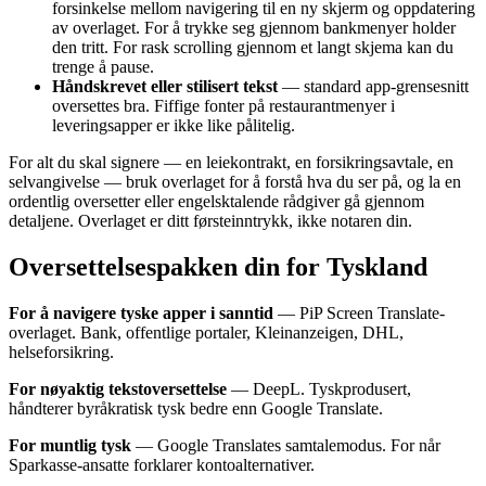
forsinkelse mellom navigering til en ny skjerm og oppdatering
av overlaget. For å trykke seg gjennom bankmenyer holder
den tritt. For rask scrolling gjennom et langt skjema kan du
trenge å pause.
Håndskrevet eller stilisert tekst
— standard app-grensesnitt
oversettes bra. Fiffige fonter på restaurantmenyer i
leveringsapper er ikke like pålitelig.
For alt du skal signere — en leiekontrakt, en forsikringsavtale, en
selvangivelse — bruk overlaget for å forstå hva du ser på, og la en
ordentlig oversetter eller engelsktalende rådgiver gå gjennom
detaljene. Overlaget er ditt førsteinntrykk, ikke notaren din.
Oversettelsespakken din for Tyskland
For å navigere tyske apper i sanntid
— PiP Screen Translate-
overlaget. Bank, offentlige portaler, Kleinanzeigen, DHL,
helseforsikring.
For nøyaktig tekstoversettelse
— DeepL. Tyskprodusert,
håndterer byråkratisk tysk bedre enn Google Translate.
For muntlig tysk
— Google Translates samtalemodus. For når
Sparkasse-ansatte forklarer kontoalternativer.