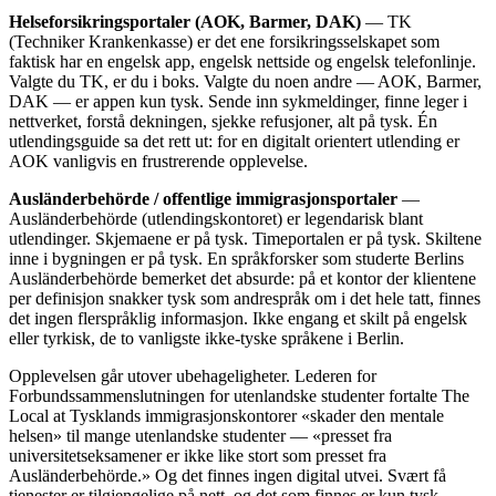
Helseforsikringsportaler (AOK, Barmer, DAK)
— TK
(Techniker Krankenkasse) er det ene forsikringsselskapet som
faktisk har en engelsk app, engelsk nettside og engelsk telefonlinje.
Valgte du TK, er du i boks. Valgte du noen andre — AOK, Barmer,
DAK — er appen kun tysk. Sende inn sykmeldinger, finne leger i
nettverket, forstå dekningen, sjekke refusjoner, alt på tysk. Én
utlendingsguide sa det rett ut: for en digitalt orientert utlending er
AOK vanligvis en frustrerende opplevelse.
Ausländerbehörde / offentlige immigrasjonsportaler
—
Ausländerbehörde (utlendingskontoret) er legendarisk blant
utlendinger. Skjemaene er på tysk. Timeportalen er på tysk. Skiltene
inne i bygningen er på tysk. En språkforsker som studerte Berlins
Ausländerbehörde bemerket det absurde: på et kontor der klientene
per definisjon snakker tysk som andrespråk om i det hele tatt, finnes
det ingen flerspråklig informasjon. Ikke engang et skilt på engelsk
eller tyrkisk, de to vanligste ikke-tyske språkene i Berlin.
Opplevelsen går utover ubehageligheter. Lederen for
Forbundssammenslutningen for utenlandske studenter fortalte The
Local at Tysklands immigrasjonskontorer «skader den mentale
helsen» til mange utenlandske studenter — «presset fra
universitetseksamener er ikke like stort som presset fra
Ausländerbehörde.» Og det finnes ingen digital utvei. Svært få
tjenester er tilgjengelige på nett, og det som finnes er kun tysk.