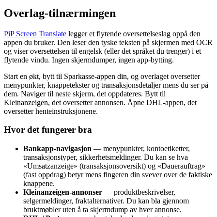
Overlag-tilnærmingen
PiP Screen Translate
legger et flytende oversettelseslag oppå den
appen du bruker. Den leser den tyske teksten på skjermen med OCR
og viser oversettelsen til engelsk (eller det språket du trenger) i et
flytende vindu. Ingen skjermdumper, ingen app-bytting.
Start en økt, bytt til Sparkasse-appen din, og overlaget oversetter
menypunkter, knappetekster og transaksjonsdetaljer mens du ser på
dem. Naviger til neste skjerm, det oppdateres. Bytt til
Kleinanzeigen, det oversetter annonsen. Åpne DHL-appen, det
oversetter henteinstruksjonene.
Hvor det fungerer bra
Bankapp-navigasjon
— menypunkter, kontoetiketter,
transaksjonstyper, sikkerhetsmeldinger. Du kan se hva
«Umsatzanzeige» (transaksjonsoversikt) og «Dauerauftrag»
(fast oppdrag) betyr mens fingeren din svever over de faktiske
knappene.
Kleinanzeigen-annonser
— produktbeskrivelser,
selgermeldinger, fraktalternativer. Du kan bla gjennom
bruktmøbler uten å ta skjermdump av hver annonse.