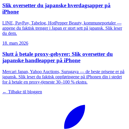
Slik oversetter du japanske hverdagsapper på
iPhone
LINE, PayPay, Tabelog, HotPepper Beauty, kommuneportaler —
appene du faktisk trenger i Japan er stort sett på japansk. Slik leser
du dem.
18. mars 2026
Slutt å betale proxy-gebyrer: Slik oversetter du
japanske handleapper på iPhone
Mercari Japan, Yahoo Auctions, Surugaya — de beste prisene er på
japansk. Slik leser du faktisk oppføringene på iPhonen din i stedet
for å betale en proxy-tjeneste 30–100 % ekstra.
← Tilbake til bloggen