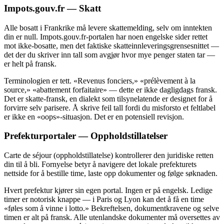
Impots.gouv.fr — Skatt
Alle bosatt i Frankrike må levere skattemelding, selv om inntekten
din er null. Impots.gouv.fr-portalen har noen engelske sider rettet
mot ikke-bosatte, men det faktiske skatteinnleveringsgrensesnittet —
det der du skriver inn tall som avgjør hvor mye penger staten tar —
er helt på fransk.
Terminologien er tett. «Revenus fonciers,» «prélèvement à la
source,» «abattement forfaitaire» — dette er ikke dagligdags fransk.
Det er skatte-fransk, en dialekt som tilsynelatende er designet for å
forvirre selv parisere. Å skrive feil tall fordi du misforsto et feltlabel
er ikke en «oops»-situasjon. Det er en potensiell revisjon.
Prefekturportaler — Oppholdstillatelser
Carte de séjour (oppholdstillatelse) kontrollerer den juridiske retten
din til å bli. Fornyelse betyr å navigere det lokale prefekturets
nettside for å bestille time, laste opp dokumenter og følge søknaden.
Hvert prefektur kjører sin egen portal. Ingen er på engelsk. Ledige
timer er notorisk knappe — i Paris og Lyon kan det å få en time
«føles som å vinne i lotto.» Bekreftelsen, dokumentkravene og selve
timen er alt på fransk. Alle utenlandske dokumenter må oversettes av