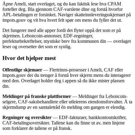
Åpne Ameli, start overlaget, og du kan faktisk lese hva CPAM
forteller deg. Bla gjennom CAF-varslene dine og forstå hvorfor
APL-betalingen er forsinket. Naviger skatteinnleveringsskjemaet på
impots.gouv og vit hva hvert felt spør om mens du fyller det ut.
Det fungerer med alle apper fordi det flyter oppå det som er på
skjermen. Leboncoin-annonser, EDF-regninger,
prefekturbekreftelser, mystiske brev fra kommunen din — overlaget
leser og oversetter det som er synlig.
Hvor det hjelper mest
Offentlige skjemaer
— Flertrinns-prosesser i Ameli, CAF eller
impots.gouv der du trenger å forstå hver skjerm mens du interagerer
med den. Overlaget holder deg i appen så du ikke mister plassen
din.
Meldinger på franske plattformer
— Meldinger fra Leboncoin-
selgere, CAF-saksbehandlere eller utleierens eiendomsforvalter. Å ta
skjermdump av en samtaletråd én melding om gangen er elendig.
Regninger og oversikter
— EDF-fakturaer, bankkontoutskrifter,
CAF-betalingsoversikter. Tallene kan du finne ut av, men linjene
som forklarer de tallene er på fransk.