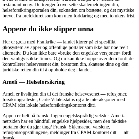
restaurantmeny. Du trenger å oversette skattemeldingen din,
helseforsikringsportalen din, søknaden om bostøtte, og det mystiske
brevet fra prefekturet som kom uten forklaring og med to ukers frist.
Appene du ikke slipper unna
Her er greia med Frankrike — landet kjører på et spesifikt
økosystem av apper og offentlige portaler som ikke har noe reelt
alternativ. Du kan ikke bare «bruke den engelske versjonen» fordi
den vanligvis ikke finnes. Og du kan ikke hoppe over dem fordi de
kontrollerer helsevesenet ditt, bostøtten din, skattene dine og den
juridiske retten din til å oppholde deg i landet.
Ameli — Helseforsikring
Ameli er livslinjen din til det franske helsevesenet — refusjoner,
forsikringsattester, Carte Vitale-status og alle interaksjoner med
CPAM (det lokale helseforsikringskontoret ditt).
Appen er helt på fransk. Ingen engelskspråklig veksler. Ameli-
nettsiden har en håndfull engelske hjelpesider, men den faktiske
portalen der du gjør ting? Fransk. Skjemaene, varslene,
refusjonsoppstillingene, meldinger fra CPAM-kontoret ditt — alt
fransk.