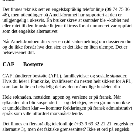
Det finnes teknisk sett en engelskspråklig telefonlinje (09 74 75 36
46), men utlendinger på Ameli-forumet har rapportert at den er
utilgjengelig i ukesvis. Én bruker skrev at samtaler ble «koblet ned
eller rutet til den franske linjen» til tross for at nummeret var oppført
som det engelske alternativet.
Når Ameli-kontoen din viser en rød statusmelding om dossieren din
og du ikke forstår hva den sier, er det ikke en liten ulempe. Det er
helsevesenet ditt.
CAF — Bostøtte
CAF håndterer bostøtte (APL), familieytelser og sosiale stønader.
Hvis du leier i Frankrike, kvalifiserer du nesten helt sikkert for APL,
som kan kutte en betydelig del av den månedlige husleien din.
Hele søknaden, nettsiden, appen og varslene er på fransk. Når
søknaden din blir suspendert — og det skjer, av en grunn som ikke
er umiddelbart klar — kommer forklaringen på fransk administrativt
språk som ville utfordret morsmålstalende.
Det finnes en flerspråklig telefonlinje (+33 9 69 32 21 21, engelsk er
alternativ 3), men det faktiske grensesnittet? Ikke et ord på engelsk.