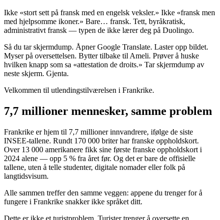
Ikke «stort sett på fransk med en engelsk veksler.» Ikke «fransk men
med hjelpsomme ikoner.» Bare… fransk. Tett, byråkratisk,
administrativt fransk — typen de ikke lærer deg på Duolingo.
Så du tar skjermdump. Åpner Google Translate. Laster opp bildet.
Myser på oversettelsen. Bytter tilbake til Ameli. Prøver å huske
hvilken knapp som sa «attestation de droits.» Tar skjermdump av
neste skjerm. Gjenta.
Velkommen til utlendingstilværelsen i Frankrike.
7,7 millioner mennesker, samme problem
Frankrike er hjem til 7,7 millioner innvandrere, ifølge de siste
INSEE-tallene. Rundt 170 000 briter har franske oppholdskort.
Over 13 000 amerikanere fikk sine første franske oppholdskort i
2024 alene — opp 5 % fra året før. Og det er bare de offisielle
tallene, uten å telle studenter, digitale nomader eller folk på
langtidsvisum.
Alle sammen treffer den samme veggen: appene du trenger for å
fungere i Frankrike snakker ikke språket ditt.
Dette er ikke et turistproblem. Turister trenger å oversette en