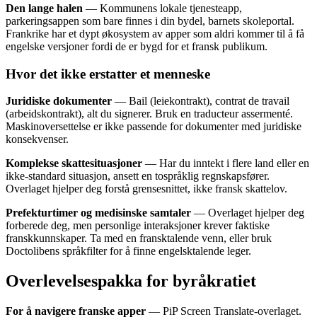
Den lange halen
— Kommunens lokale tjenesteapp,
parkeringsappen som bare finnes i din bydel, barnets skoleportal.
Frankrike har et dypt økosystem av apper som aldri kommer til å få
engelske versjoner fordi de er bygd for et fransk publikum.
Hvor det ikke erstatter et menneske
Juridiske dokumenter
— Bail (leiekontrakt), contrat de travail
(arbeidskontrakt), alt du signerer. Bruk en traducteur assermenté.
Maskinoversettelse er ikke passende for dokumenter med juridiske
konsekvenser.
Komplekse skattesituasjoner
— Har du inntekt i flere land eller en
ikke-standard situasjon, ansett en tospråklig regnskapsfører.
Overlaget hjelper deg forstå grensesnittet, ikke fransk skattelov.
Prefekturtimer og medisinske samtaler
— Overlaget hjelper deg
forberede deg, men personlige interaksjoner krever faktiske
franskkunnskaper. Ta med en fransktalende venn, eller bruk
Doctolibens språkfilter for å finne engelsktalende leger.
Overlevelsespakka for byråkratiet
For å navigere franske apper
— PiP Screen Translate-overlaget.