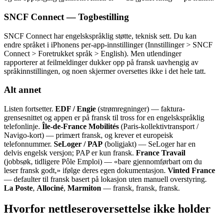
SNCF Connect — Togbestilling
SNCF Connect har engelskspråklig støtte, teknisk sett. Du kan
endre språket i iPhonens per-app-innstillinger (Innstillinger > SNCF
Connect > Foretrukket språk > English). Men utlendinger
rapporterer at feilmeldinger dukker opp på fransk uavhengig av
språkinnstillingen, og noen skjermer oversettes ikke i det hele tatt.
Alt annet
Listen fortsetter.
EDF / Engie
(strømregninger) — faktura-
grensesnittet og appen er på fransk til tross for en engelskspråklig
telefonlinje.
Île-de-France Mobilités
(Paris-kollektivtransport /
Navigo-kort) — primært fransk, og krever et europeisk
telefonnummer.
SeLoger / PAP
(boligjakt) — SeLoger har en
delvis engelsk versjon; PAP er kun fransk.
France Travail
(jobbsøk, tidligere Pôle Emploi) — «bare gjennomførbart om du
leser fransk godt,» ifølge deres egen dokumentasjon.
Vinted France
— defaulter til fransk basert på lokasjon uten manuell overstyring.
La Poste
,
Allociné
,
Marmiton
— fransk, fransk, fransk.
Hvorfor nettleseroversettelse ikke holder