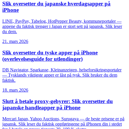
Slik oversetter du japanske hverdagsapper på
iPhone
LINE, PayPay, Tabelog, HotPepper Beauty, kommuneportaler —
appene du faktisk trenger i Japan er stort sett på japansk. Slik leser
du dem.
21. mars 2026
Slik oversetter du tyske apper på iPhone
(overlevelsesguide for utlendinger)
DB Navigator, Sparkasse, Kleinanzeigen, helseforsikringsportaler
— Tysklands viktigste apper er låst på tysk. Slik bruker du dem
faktisk.
18. mars 2026
Slutt å betale proxy-gebyrer: Slik oversetter du
japanske handleapper på iPhone
Mercari Japan, Yahoo Auctions, Surugaya — de beste prisene er på
japansk. Slik leser du faktisk oppføringene på iPhonen din i stedet