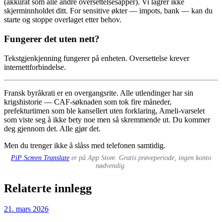
(akkurat som alle andre oversettelsesapper). Vi lagrer ikke
skjerminnholdet ditt. For sensitive økter — impots, bank — kan du
starte og stoppe overlaget etter behov.
Fungerer det uten nett?
Tekstgjenkjenning fungerer på enheten. Oversettelse krever
internettforbindelse.
Fransk byråkrati er en overgangsrite. Alle utlendinger har sin
krigshistorie — CAF-søknaden som tok fire måneder,
prefekturtimen som ble kansellert uten forklaring, Ameli-varselet
som viste seg å ikke bety noe men så skremmende ut. Du kommer
deg gjennom det. Alle gjør det.
Men du trenger ikke å slåss med telefonen samtidig.
PiP Screen Translate
er på App Store. Gratis prøveperiode, ingen konto
nødvendig.
Relaterte innlegg
21. mars 2026