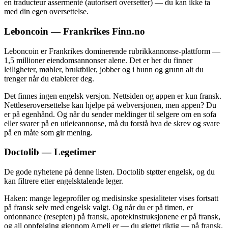
en traducteur assermenté (autorisert oversetter) — du kan ikke ta
med din egen oversettelse.
Leboncoin — Frankrikes Finn.no
Leboncoin er Frankrikes dominerende rubrikkannonse-plattform —
1,5 millioner eiendomsannonser alene. Det er her du finner
leiligheter, møbler, bruktbiler, jobber og i bunn og grunn alt du
trenger når du etablerer deg.
Det finnes ingen engelsk versjon. Nettsiden og appen er kun fransk.
Nettleseroversettelse kan hjelpe på webversjonen, men appen? Du
er på egenhånd. Og når du sender meldinger til selgere om en sofa
eller svarer på en utleieannonse, må du forstå hva de skrev og svare
på en måte som gir mening.
Doctolib — Legetimer
De gode nyhetene på denne listen. Doctolib støtter engelsk, og du
kan filtrere etter engelsktalende leger.
Haken: mange legeprofiler og medisinske spesialiteter vises fortsatt
på fransk selv med engelsk valgt. Og når du er på timen, er
ordonnance (resepten) på fransk, apotekinstruksjonene er på fransk,
og all oppfølging gjennom Ameli er — du gjettet riktig — på fransk.