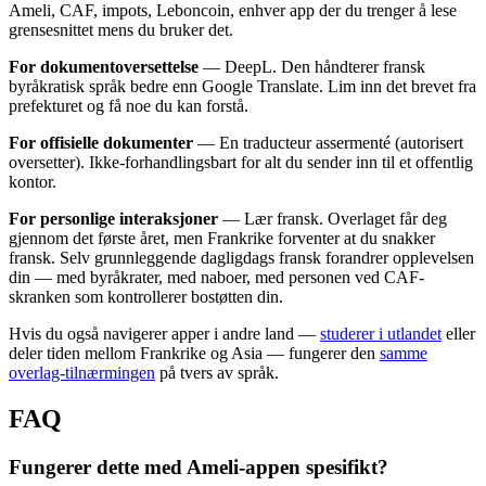
Ameli, CAF, impots, Leboncoin, enhver app der du trenger å lese
grensesnittet mens du bruker det.
For dokumentoversettelse
— DeepL. Den håndterer fransk
byråkratisk språk bedre enn Google Translate. Lim inn det brevet fra
prefekturet og få noe du kan forstå.
For offisielle dokumenter
— En traducteur assermenté (autorisert
oversetter). Ikke-forhandlingsbart for alt du sender inn til et offentlig
kontor.
For personlige interaksjoner
— Lær fransk. Overlaget får deg
gjennom det første året, men Frankrike forventer at du snakker
fransk. Selv grunnleggende dagligdags fransk forandrer opplevelsen
din — med byråkrater, med naboer, med personen ved CAF-
skranken som kontrollerer bostøtten din.
Hvis du også navigerer apper i andre land —
studerer i utlandet
eller
deler tiden mellom Frankrike og Asia — fungerer den
samme
overlag-tilnærmingen
på tvers av språk.
FAQ
Fungerer dette med Ameli-appen spesifikt?