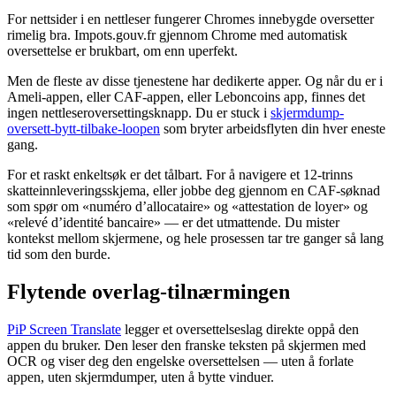
For nettsider i en nettleser fungerer Chromes innebygde oversetter
rimelig bra. Impots.gouv.fr gjennom Chrome med automatisk
oversettelse er brukbart, om enn uperfekt.
Men de fleste av disse tjenestene har dedikerte apper. Og når du er i
Ameli-appen, eller CAF-appen, eller Leboncoins app, finnes det
ingen nettleseroversettingsknapp. Du er stuck i
skjermdump-
oversett-bytt-tilbake-loopen
som bryter arbeidsflyten din hver eneste
gang.
For et raskt enkeltsøk er det tålbart. For å navigere et 12-trinns
skatteinnleveringsskjema, eller jobbe deg gjennom en CAF-søknad
som spør om «numéro d’allocataire» og «attestation de loyer» og
«relevé d’identité bancaire» — er det utmattende. Du mister
kontekst mellom skjermene, og hele prosessen tar tre ganger så lang
tid som den burde.
Flytende overlag-tilnærmingen
PiP Screen Translate
legger et oversettelseslag direkte oppå den
appen du bruker. Den leser den franske teksten på skjermen med
OCR og viser deg den engelske oversettelsen — uten å forlate
appen, uten skjermdumper, uten å bytte vinduer.