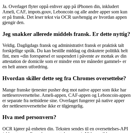
Ja. Overlaget flyter oppå enhver app på iPhonen din, inkludert
Ameli, CAF, impots.gouv, Leboncoin og alle andre apper som kun
er på fransk. Det leser tekst via OCR uavhengig av hvordan appen
gjengir den.
Jeg snakker allerede middels fransk. Er dette nyttig?
Veldig. Dagligdags fransk og administrativt fransk er praktisk talt
forskjellige språk. Du kan bestille middag og diskutere politikk helt
fint, men «din forespørsel er suspendert i påvente av mottak av din
attestation de domicile som er mindre enn tre måneder gammel» er
en helt annen utfordring.
Hvordan skiller dette seg fra Chromes oversettelse?
Mange franske tjenester pusher deg mot native apper som ikke har
nettleseroversettelse. Ameli-appen, CAF-appen og Leboncoin-appen
er separate fra nettsidene sine. Overlaget fungerer på native apper
der nettleseroversettelse ikke er tilgjengelig.
Hva med personvern?
OCR kjører på enheten din. Teksten sendes til en oversettelses-API