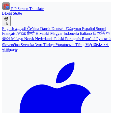
PiP Screen Translate
Blogg
Støtte
nb
English
العربية
Čeština
Dansk
Deutsch
Ελληνικά
Español
Suomi
Français
עברית
हिन्दी
Hrvatski
Magyar
Indonesia
Italiano
日本語
한
국어
Melayu
Norsk
Nederlands
Polski
Português
Română
Русский
Slovenčina
Svenska
ไทย
Türkçe
Українська
Tiếng Việt
简体中文
繁體中文