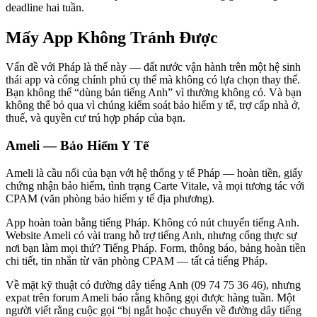
deadline hai tuần.
Mấy App Không Tránh Được
Vấn đề với Pháp là thế này — đất nước vận hành trên một hệ sinh
thái app và cổng chính phủ cụ thể mà không có lựa chọn thay thế.
Bạn không thể “dùng bản tiếng Anh” vì thường không có. Và bạn
không thể bỏ qua vì chúng kiểm soát bảo hiểm y tế, trợ cấp nhà ở,
thuế, và quyền cư trú hợp pháp của bạn.
Ameli — Bảo Hiểm Y Tế
Ameli là cầu nối của bạn với hệ thống y tế Pháp — hoàn tiền, giấy
chứng nhận bảo hiểm, tình trạng Carte Vitale, và mọi tương tác với
CPAM (văn phòng bảo hiểm y tế địa phương).
App hoàn toàn bằng tiếng Pháp. Không có nút chuyển tiếng Anh.
Website Ameli có vài trang hỗ trợ tiếng Anh, nhưng cổng thực sự
nơi bạn làm mọi thứ? Tiếng Pháp. Form, thông báo, bảng hoàn tiền
chi tiết, tin nhắn từ văn phòng CPAM — tất cả tiếng Pháp.
Về mặt kỹ thuật có đường dây tiếng Anh (09 74 75 36 46), nhưng
expat trên forum Ameli báo rằng không gọi được hàng tuần. Một
người viết rằng cuộc gọi “bị ngắt hoặc chuyển về đường dây tiếng