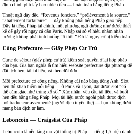
định chính phủ lấy bao nhiêu tiền — hoàn toàn bằng tiếng Pháp.
Thuật ngữ dày đặc. “Revenus fonciers,” “prélèvement à la source,”
“abattement forfaitaire” — đây không phải tiếng Pháp giao tiếp.
Đây là tiếng Pháp tài chính, một phương ngữ dường như được thiết
kế để gây rối ngay cả dân Paris. Nhập sai số vì hiểu nhầm nhãn
trường không phải tình huống “ồ thôi.” Đó là nguy cơ bị kiểm toán.
Cổng Prefecture — Giấy Phép Cư Trú
Carte de séjour (giấy phép cư trú) kiểm soát quyền ở lại hợp pháp
của bạn. Gia hạn nghĩa là tìm hiểu website prefecture địa phương để
đặt lịch hẹn, tải tài liệu, và theo dõi đơn.
Mỗi prefecture có cổng riêng. Không cái nào bằng tiếng Anh. Slot
hẹn thì khan hiếm nổi tiếng — ở Paris và Lyon, đặt được slot “có
thể cảm giác như trúng xổ số.” Xác nhận, yêu cầu tài liệu, và buổi
hẹn đều bằng tiếng Pháp. Mọi tài liệu nước ngoài phải được dịch
bởi traducteur assermenté (người dịch tuyên thệ) — bạn không được
mang bản dịch tự làm.
Leboncoin — Craigslist Của Pháp
Leboncoin là nền tảng rao vặt thống trị Pháp — riêng 1,5 triệu danh