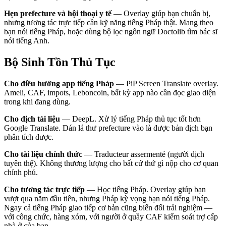
Hẹn prefecture và hội thoại y tế
— Overlay giúp bạn chuẩn bị,
nhưng tương tác trực tiếp cần kỹ năng tiếng Pháp thật. Mang theo
bạn nói tiếng Pháp, hoặc dùng bộ lọc ngôn ngữ Doctolib tìm bác sĩ
nói tiếng Anh.
Bộ Sinh Tồn Thủ Tục
Cho điều hướng app tiếng Pháp
— PiP Screen Translate overlay.
Ameli, CAF, impots, Leboncoin, bất kỳ app nào cần đọc giao diện
trong khi đang dùng.
Cho dịch tài liệu
— DeepL. Xử lý tiếng Pháp thủ tục tốt hơn
Google Translate. Dán lá thư prefecture vào là được bản dịch bạn
phân tích được.
Cho tài liệu chính thức
— Traducteur assermenté (người dịch
tuyên thệ). Không thương lượng cho bất cứ thứ gì nộp cho cơ quan
chính phủ.
Cho tương tác trực tiếp
— Học tiếng Pháp. Overlay giúp bạn
vượt qua năm đầu tiên, nhưng Pháp kỳ vọng bạn nói tiếng Pháp.
Ngay cả tiếng Pháp giao tiếp cơ bản cũng biến đổi trải nghiệm —
với công chức, hàng xóm, với người ở quầy CAF kiểm soát trợ cấp
nhà ở của bạn.