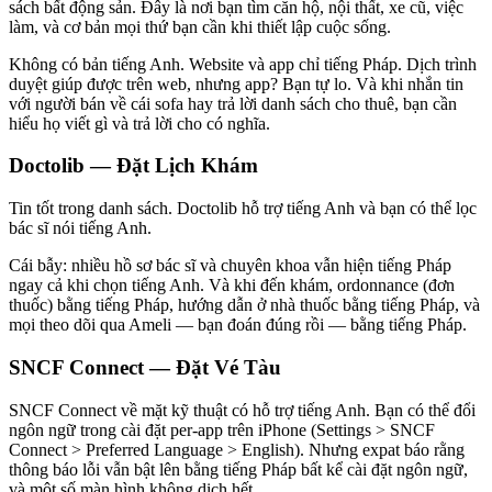
sách bất động sản. Đây là nơi bạn tìm căn hộ, nội thất, xe cũ, việc
làm, và cơ bản mọi thứ bạn cần khi thiết lập cuộc sống.
Không có bản tiếng Anh. Website và app chỉ tiếng Pháp. Dịch trình
duyệt giúp được trên web, nhưng app? Bạn tự lo. Và khi nhắn tin
với người bán về cái sofa hay trả lời danh sách cho thuê, bạn cần
hiểu họ viết gì và trả lời cho có nghĩa.
Doctolib — Đặt Lịch Khám
Tin tốt trong danh sách. Doctolib hỗ trợ tiếng Anh và bạn có thể lọc
bác sĩ nói tiếng Anh.
Cái bẫy: nhiều hồ sơ bác sĩ và chuyên khoa vẫn hiện tiếng Pháp
ngay cả khi chọn tiếng Anh. Và khi đến khám, ordonnance (đơn
thuốc) bằng tiếng Pháp, hướng dẫn ở nhà thuốc bằng tiếng Pháp, và
mọi theo dõi qua Ameli — bạn đoán đúng rồi — bằng tiếng Pháp.
SNCF Connect — Đặt Vé Tàu
SNCF Connect về mặt kỹ thuật có hỗ trợ tiếng Anh. Bạn có thể đổi
ngôn ngữ trong cài đặt per-app trên iPhone (Settings > SNCF
Connect > Preferred Language > English). Nhưng expat báo rằng
thông báo lỗi vẫn bật lên bằng tiếng Pháp bất kể cài đặt ngôn ngữ,
và một số màn hình không dịch hết.