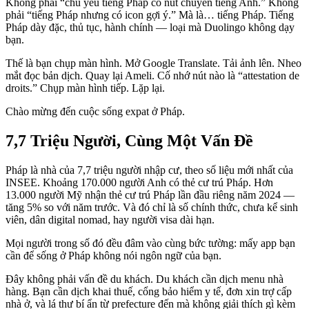
Không phải “chủ yếu tiếng Pháp có nút chuyển tiếng Anh.” Không
phải “tiếng Pháp nhưng có icon gợi ý.” Mà là… tiếng Pháp. Tiếng
Pháp dày đặc, thủ tục, hành chính — loại mà Duolingo không dạy
bạn.
Thế là bạn chụp màn hình. Mở Google Translate. Tải ảnh lên. Nheo
mắt đọc bản dịch. Quay lại Ameli. Cố nhớ nút nào là “attestation de
droits.” Chụp màn hình tiếp. Lặp lại.
Chào mừng đến cuộc sống expat ở Pháp.
7,7 Triệu Người, Cùng Một Vấn Đề
Pháp là nhà của 7,7 triệu người nhập cư, theo số liệu mới nhất của
INSEE. Khoảng 170.000 người Anh có thẻ cư trú Pháp. Hơn
13.000 người Mỹ nhận thẻ cư trú Pháp lần đầu riêng năm 2024 —
tăng 5% so với năm trước. Và đó chỉ là số chính thức, chưa kể sinh
viên, dân digital nomad, hay người visa dài hạn.
Mọi người trong số đó đều đâm vào cùng bức tường: mấy app bạn
cần để sống ở Pháp không nói ngôn ngữ của bạn.
Đây không phải vấn đề du khách. Du khách cần dịch menu nhà
hàng. Bạn cần dịch khai thuế, cổng bảo hiểm y tế, đơn xin trợ cấp
nhà ở, và lá thư bí ẩn từ prefecture đến mà không giải thích gì kèm