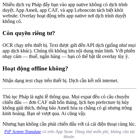
Nhiều dịch vụ Pháp đẩy bạn vào app native không có dịch trình
duyệt. App Ameli, app CAF, và app Leboncoin tách biệt khỏi
website. Overlay hoạt động trên app native nơi dịch trình duyệt
không có.
Còn quyền riêng tư?
OCR chạy trên thiết bị. Text được gửi đến API dịch (giống như mọi
app dịch khác). Chúng tôi không lưu nội dung màn hình. Với phiên
nhạy cảm — thuế, ngân hàng — bạn có thể bật tắt overlay tùy ý.
Hoạt động offline không?
Nhận dạng text chạy trên thiết bị. Dịch cần kết nối internet.
Thủ tục Pháp là nghi lễ thông qua. Mọi expat đều có câu chuyện
chiến đấu — đơn CAF mất bốn tháng, lịch hẹn prefecture bị hủy
không giải thích, thông báo Ameli hóa ra chẳng có gì nhưng trông
kinh hoàng. Bạn sẽ vượt qua. Ai cũng vậy.
Nhưng bạn không cần phải chiến đấu với cả cái điện thoại cùng lúc.
PiP Screen Translate
có trên App Store. Dùng thử miễn phí, không cần tài
khoản.