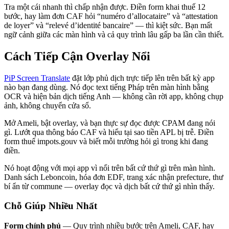
Tra một cái nhanh thì chấp nhận được. Điền form khai thuế 12
bước, hay làm đơn CAF hỏi “numéro d’allocataire” và “attestation
de loyer” và “relevé d’identité bancaire” — thì kiệt sức. Bạn mất
ngữ cảnh giữa các màn hình và cả quy trình lâu gấp ba lần cần thiết.
Cách Tiếp Cận Overlay Nổi
PiP Screen Translate
đặt lớp phủ dịch trực tiếp lên trên bất kỳ app
nào bạn đang dùng. Nó đọc text tiếng Pháp trên màn hình bằng
OCR và hiện bản dịch tiếng Anh — không cần rời app, không chụp
ảnh, không chuyển cửa sổ.
Mở Ameli, bật overlay, và bạn thực sự đọc được CPAM đang nói
gì. Lướt qua thông báo CAF và hiểu tại sao tiền APL bị trễ. Điền
form thuế impots.gouv và biết mỗi trường hỏi gì trong khi đang
điền.
Nó hoạt động với mọi app vì nổi trên bất cứ thứ gì trên màn hình.
Danh sách Leboncoin, hóa đơn EDF, trang xác nhận prefecture, thư
bí ẩn từ commune — overlay đọc và dịch bất cứ thứ gì nhìn thấy.
Chỗ Giúp Nhiều Nhất
Form chính phủ
— Quy trình nhiều bước trên Ameli, CAF, hay