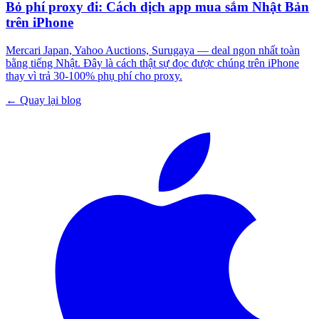
Bỏ phí proxy đi: Cách dịch app mua sắm Nhật Bản
trên iPhone
Mercari Japan, Yahoo Auctions, Surugaya — deal ngon nhất toàn
bằng tiếng Nhật. Đây là cách thật sự đọc được chúng trên iPhone
thay vì trả 30-100% phụ phí cho proxy.
← Quay lại blog