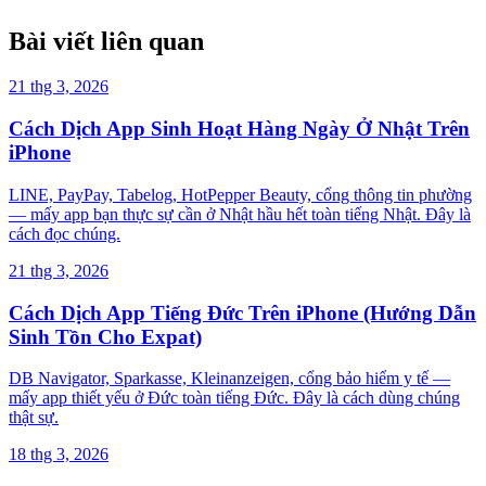
Bài viết liên quan
21 thg 3, 2026
Cách Dịch App Sinh Hoạt Hàng Ngày Ở Nhật Trên
iPhone
LINE, PayPay, Tabelog, HotPepper Beauty, cổng thông tin phường
— mấy app bạn thực sự cần ở Nhật hầu hết toàn tiếng Nhật. Đây là
cách đọc chúng.
21 thg 3, 2026
Cách Dịch App Tiếng Đức Trên iPhone (Hướng Dẫn
Sinh Tồn Cho Expat)
DB Navigator, Sparkasse, Kleinanzeigen, cổng bảo hiểm y tế —
mấy app thiết yếu ở Đức toàn tiếng Đức. Đây là cách dùng chúng
thật sự.
18 thg 3, 2026