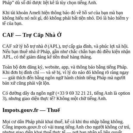
Pháp” dù số đó được liệt kê là tùy chọn tiếng Anh.
Khi tài khoản Ameli hiện thông báo đỏ về hồ sơ của bạn mà bạn
không hiểu nó nói gì, đó không phải bất tiện nhỏ. Đó là bảo hiểm y
tế của bạn.
CAF — Trợ Cấp Nhà Ở
CAF xử lý hỗ trợ nhà ở (APL), trợ cấp gia đình, và phúc lợi xã hội.
Nếu bạn thuê nhà ở Pháp, gần như chắc chắn bạn đủ điều kiện nhận
APL, có thể giảm đáng kể tiền thuê hàng tháng.
Toàn bộ đơn đăng ký, website, app, và thông báo bằng tiếng Pháp.
Khi đơn bị đình chỉ — và sẽ bị, vì lý do nào đó không rõ ràng ngay
— giải thích đến bằng ngôn ngữ hành chính tiếng Pháp mà người
bản xứ cũng phải vật lộn.
Có đường dây đa ngôn ngữ (+33 9 69 32 21 21, tiếng Anh là option
3), nhưng giao diện thực tế? Không một chữ tiếng Anh.
Impots.gouv.fr — Thuế
Mọi cư dân Pháp phải khai thuế, kể cả khi thu nhập bằng không.
Cổng impots.gouv.fr có vài trang tiếng Anh cho người không cư trú,
nhưng giao diện khai thuế thực tế — nơi bạn nhập số liệu quyết