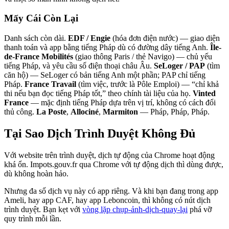
Mấy Cái Còn Lại
Danh sách còn dài.
EDF / Engie
(hóa đơn điện nước) — giao diện
thanh toán và app bằng tiếng Pháp dù có đường dây tiếng Anh.
Île-
de-France Mobilités
(giao thông Paris / thẻ Navigo) — chủ yếu
tiếng Pháp, và yêu cầu số điện thoại châu Âu.
SeLoger / PAP
(tìm
căn hộ) — SeLoger có bản tiếng Anh một phần; PAP chỉ tiếng
Pháp.
France Travail
(tìm việc, trước là Pôle Emploi) — “chỉ khả
thi nếu bạn đọc tiếng Pháp tốt,” theo chính tài liệu của họ.
Vinted
France
— mặc định tiếng Pháp dựa trên vị trí, không có cách đổi
thủ công.
La Poste
,
Allociné
,
Marmiton
— Pháp, Pháp, Pháp.
Tại Sao Dịch Trình Duyệt Không Đủ
Với website trên trình duyệt, dịch tự động của Chrome hoạt động
khá ổn. Impots.gouv.fr qua Chrome với tự động dịch thì dùng được,
dù không hoàn hảo.
Nhưng đa số dịch vụ này có app riêng. Và khi bạn đang trong app
Ameli, hay app CAF, hay app Leboncoin, thì không có nút dịch
trình duyệt. Bạn kẹt với
vòng lặp chụp-ảnh-dịch-quay-lại
phá vỡ
quy trình mỗi lần.