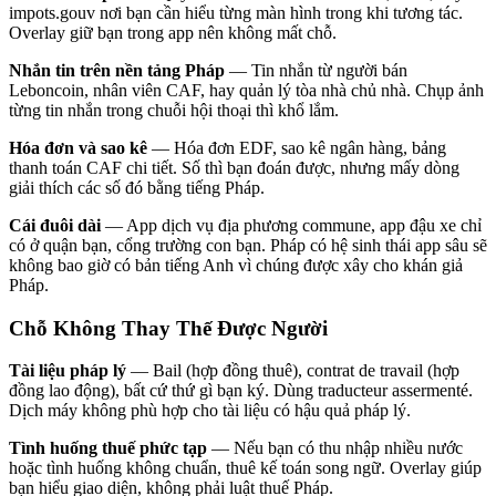
impots.gouv nơi bạn cần hiểu từng màn hình trong khi tương tác.
Overlay giữ bạn trong app nên không mất chỗ.
Nhắn tin trên nền tảng Pháp
— Tin nhắn từ người bán
Leboncoin, nhân viên CAF, hay quản lý tòa nhà chủ nhà. Chụp ảnh
từng tin nhắn trong chuỗi hội thoại thì khổ lắm.
Hóa đơn và sao kê
— Hóa đơn EDF, sao kê ngân hàng, bảng
thanh toán CAF chi tiết. Số thì bạn đoán được, nhưng mấy dòng
giải thích các số đó bằng tiếng Pháp.
Cái đuôi dài
— App dịch vụ địa phương commune, app đậu xe chỉ
có ở quận bạn, cổng trường con bạn. Pháp có hệ sinh thái app sâu sẽ
không bao giờ có bản tiếng Anh vì chúng được xây cho khán giả
Pháp.
Chỗ Không Thay Thế Được Người
Tài liệu pháp lý
— Bail (hợp đồng thuê), contrat de travail (hợp
đồng lao động), bất cứ thứ gì bạn ký. Dùng traducteur assermenté.
Dịch máy không phù hợp cho tài liệu có hậu quả pháp lý.
Tình huống thuế phức tạp
— Nếu bạn có thu nhập nhiều nước
hoặc tình huống không chuẩn, thuê kế toán song ngữ. Overlay giúp
bạn hiểu giao diện, không phải luật thuế Pháp.