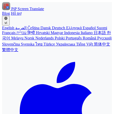
PiP Screen Translate
Blog
Hỗ trợ
vi
English
العربية
Čeština
Dansk
Deutsch
Ελληνικά
Español
Suomi
Français
עברית
हिन्दी
Hrvatski
Magyar
Indonesia
Italiano
日本語
한
국어
Melayu
Norsk
Nederlands
Polski
Português
Română
Русский
Slovenčina
Svenska
ไทย
Türkçe
Українська
Tiếng Việt
简体中文
繁體中文