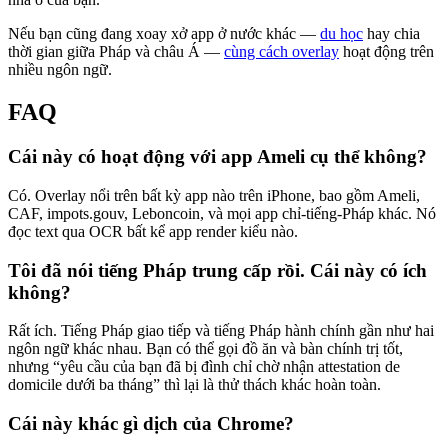
Nếu bạn cũng đang xoay xở app ở nước khác —
du học
hay chia
thời gian giữa Pháp và châu Á —
cùng cách overlay
hoạt động trên
nhiều ngôn ngữ.
FAQ
Cái này có hoạt động với app Ameli cụ thể không?
Có. Overlay nổi trên bất kỳ app nào trên iPhone, bao gồm Ameli,
CAF, impots.gouv, Leboncoin, và mọi app chỉ-tiếng-Pháp khác. Nó
đọc text qua OCR bất kể app render kiểu nào.
Tôi đã nói tiếng Pháp trung cấp rồi. Cái này có ích
không?
Rất ích. Tiếng Pháp giao tiếp và tiếng Pháp hành chính gần như hai
ngôn ngữ khác nhau. Bạn có thể gọi đồ ăn và bàn chính trị tốt,
nhưng “yêu cầu của bạn đã bị đình chỉ chờ nhận attestation de
domicile dưới ba tháng” thì lại là thử thách khác hoàn toàn.
Cái này khác gì dịch của Chrome?