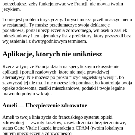
potrzebujesz, zeby funkcjonowac we Francji, nie mowia twoim
jezykiem.
To nie jest problem turystyczny. Turysci musza przetlumaczyc menu
w restauracji. Ty musisz przetlumaczyc swoja deklaracje
podatkowa, portal ubezpieczenia zdrowotnego, wniosek o zasilek
mieszkaniowy i ten tajemniczy list z prefektury, ktory przyszedl bez
wyjasnienia i z dwutygodniowym terminem.
Aplikacje, ktorych nie unikniesz
Rzecz w tym, ze Francja dziala na specyficznym ekosystemie
aplikacji i portali rzadowych, ktore nie maja prawdziwej
alternatywy. Nie mozesz po prostu “uzyc angielskiej wersji”, bo
zazwyczaj jej nie ma. I nie mozesz ich pominac, bo kontroluja twoja
opieke zdrowotna, zasilki mieszkaniowe, podatki i twoje legalne
prawo do pobytu w kraju.
Ameli — Ubezpieczenie zdrowotne
Ameli to twoja linia zycia do francuskiego systemu opieki
zdrowotnej — zwroty kosztow, zaswiadczenia ubezpieczeniowe,
status Carte Vitale i kazda interakcja z CPAM (twoim lokalnym
biurem ubezpieczenia zdrowotnego).