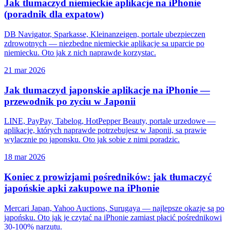
Jak tlumaczyd niemieckie aplikacje na iPhonie
(poradnik dla expatow)
DB Navigator, Sparkasse, Kleinanzeigen, portale ubezpieczen
zdrowotnych — niezbedne niemieckie aplikacje sa uparcie po
niemiecku. Oto jak z nich naprawde korzystac.
21 mar 2026
Jak tlumaczyd japonskie aplikacje na iPhonie —
przewodnik po zyciu w Japonii
LINE, PayPay, Tabelog, HotPepper Beauty, portale urzedowe —
aplikacje, których naprawde potrzebujesz w Japonii, sa prawie
wylacznie po japonsku. Oto jak sobie z nimi poradzic.
18 mar 2026
Koniec z prowizjami pośredników: jak tłumaczyć
japońskie apki zakupowe na iPhonie
Mercari Japan, Yahoo Auctions, Surugaya — najlepsze okazje są po
japońsku. Oto jak je czytać na iPhonie zamiast płacić pośrednikowi
30-100% narzutu.