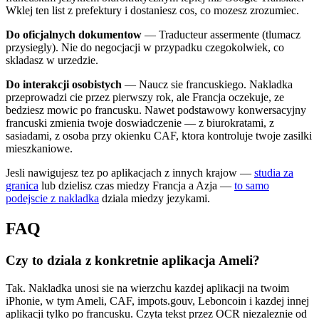
Wklej ten list z prefektury i dostaniesz cos, co mozesz zrozumiec.
Do oficjalnych dokumentow
— Traducteur assermente (tlumacz
przysiegly). Nie do negocjacji w przypadku czegokolwiek, co
skladasz w urzedzie.
Do interakcji osobistych
— Naucz sie francuskiego. Nakladka
przeprowadzi cie przez pierwszy rok, ale Francja oczekuje, ze
bedziesz mowic po francusku. Nawet podstawowy konwersacyjny
francuski zmienia twoje doswiadczenie — z biurokratami, z
sasiadami, z osoba przy okienku CAF, ktora kontroluje twoje zasilki
mieszkaniowe.
Jesli nawigujesz tez po aplikacjach z innych krajow —
studia za
granica
lub dzielisz czas miedzy Francja a Azja —
to samo
podejscie z nakladka
dziala miedzy jezykami.
FAQ
Czy to dziala z konkretnie aplikacja Ameli?
Tak. Nakladka unosi sie na wierzchu kazdej aplikacji na twoim
iPhonie, w tym Ameli, CAF, impots.gouv, Leboncoin i kazdej innej
aplikacji tylko po francusku. Czyta tekst przez OCR niezaleznie od