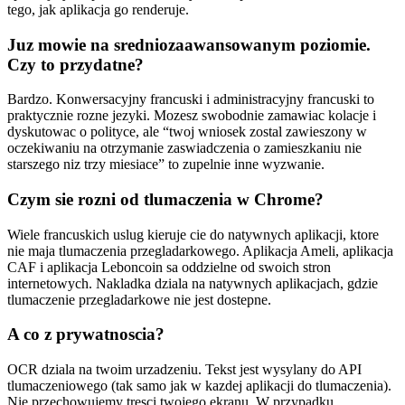
tego, jak aplikacja go renderuje.
Juz mowie na sredniozaawansowanym poziomie.
Czy to przydatne?
Bardzo. Konwersacyjny francuski i administracyjny francuski to
praktycznie rozne jezyki. Mozesz swobodnie zamawiac kolacje i
dyskutowac o polityce, ale “twoj wniosek zostal zawieszony w
oczekiwaniu na otrzymanie zaswiadczenia o zamieszkaniu nie
starszego niz trzy miesiace” to zupelnie inne wyzwanie.
Czym sie rozni od tlumaczenia w Chrome?
Wiele francuskich uslug kieruje cie do natywnych aplikacji, ktore
nie maja tlumaczenia przegladarkowego. Aplikacja Ameli, aplikacja
CAF i aplikacja Leboncoin sa oddzielne od swoich stron
internetowych. Nakladka dziala na natywnych aplikacjach, gdzie
tlumaczenie przegladarkowe nie jest dostepne.
A co z prywatnoscia?
OCR dziala na twoim urzadzeniu. Tekst jest wysylany do API
tlumaczeniowego (tak samo jak w kazdej aplikacji do tlumaczenia).
Nie przechowujemy tresci twojego ekranu. W przypadku