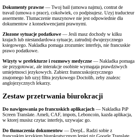
Dokumenty prawne
— Twoj bail (umowa najmu), contrat de
travail (umowa o prace), cokolwiek, co podpisujesz. Uzyj traducteur
assermente. Tlumaczenie maszynowe nie jest odpowiednie dla
dokumentow z konsekwencjami prawnymi.
Złozone sytuacje podatkowe
— Jesli masz dochody w kilku
krajach lub niestandardowa sytuacje, zatrudnij dwujezycznego
ksiegowego. Nakladka pomaga zrozumiec interfejs, nie francuskie
prawo podatkowe.
Wizyty w prefekturze i rozmowy medyczne
— Nakladka pomaga
sie przygotowac, ale interakcje osobiste wymagaja prawdziwych
umiejetnosci jezykowych. Zabierz franncuskojezycznego
znajomego lub uzyj filtra jezykowego Doctolib, zeby znalezc
anglojezycznych lekarzy.
Zestaw przetrwania biurokracji
Do nawigowania po francuskich aplikacjach
— Nakladka PiP
Screen Translate. Ameli, CAF, impots, Leboncoin, kazda aplikacja,
w ktorej musisz czytac interfejs, uzywajac go.
Do tlumaczenia dokumentow
— DeepL. Radzi sobie z
francuskim jezykiem biurokratycznym lepiej niz Google Translate.