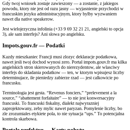
Gdy twoj wniosek zostaje zawieszony — a zostanie, z jakiegos
powodu, ktory nie jest od razu jasny — wyjasnienie przychodzi w
francuskim jezyku administracyjnym, ktory bylby wyzwaniem
nawet dla native speakerow.
Jest wielojezyczna infolinia (+33 9 69 32 21 21, angielski to opcja
3), ale sam interfejs? Ani slowa po angielsku.
Impots.gouv.fr — Podatki
Kazdy mieszkaniec Francji musi zlozyc deklaracje podatkowa,
nawet jesli twoj dochod wynosi zero. Portal impots.gouv.fr ma kilka
angielskich stron skierowanych do nierezydentow, ale wlasciwy
interfejs do skladania podatkow — ten, w ktorym wpisujesz liczby
determinujace, ile pieniedzy zabierze rzad — jest calkowicie po
francusku.
Terminologia jest gesta. “Revenus fonciers,” “prelevement a la
source,” “abattement forfaitaire” — to nie jest konwersacyjny
francuski. To francuski fiskalny, dialekt najwyrazniej
zaprojektowany, zeby mylic nawet paryzan. Pomylenie liczby, bo
zle zrozumiales etykiete pola, to nie sytuacja “ups.” To potencjalna
kontrola skarbowa.
Portale prefektur — Karty pobytu