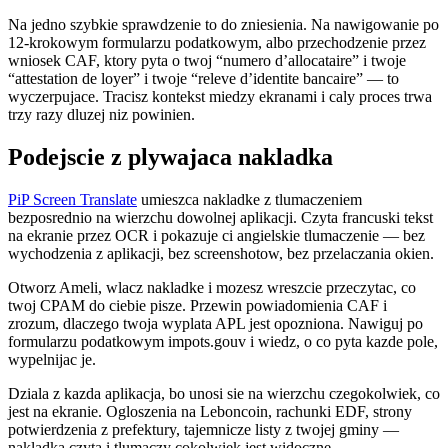
Na jedno szybkie sprawdzenie to do zniesienia. Na nawigowanie po
12-krokowym formularzu podatkowym, albo przechodzenie przez
wniosek CAF, ktory pyta o twoj “numero d’allocataire” i twoje
“attestation de loyer” i twoje “releve d’identite bancaire” — to
wyczerpujace. Tracisz kontekst miedzy ekranami i caly proces trwa
trzy razy dluzej niz powinien.
Podejscie z plywajaca nakladka
PiP Screen Translate
umieszca nakladke z tlumaczeniem
bezposrednio na wierzchu dowolnej aplikacji. Czyta francuski tekst
na ekranie przez OCR i pokazuje ci angielskie tlumaczenie — bez
wychodzenia z aplikacji, bez screenshotow, bez przelaczania okien.
Otworz Ameli, wlacz nakladke i mozesz wreszcie przeczytac, co
twoj CPAM do ciebie pisze. Przewin powiadomienia CAF i
zrozum, dlaczego twoja wyplata APL jest opozniona. Nawiguj po
formularzu podatkowym impots.gouv i wiedz, o co pyta kazde pole,
wypelnijac je.
Dziala z kazda aplikacja, bo unosi sie na wierzchu czegokolwiek, co
jest na ekranie. Ogloszenia na Leboncoin, rachunki EDF, strony
potwierdzenia z prefektury, tajemnicze listy z twojej gminy —
nakladka czyta i tlumaczy cokolwiek jest widoczne.