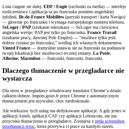
Lista ciagnie sie dalej.
EDF / Engie
(rachunki za media) — interfejs
rozliczeniowy i aplikacja sa po francusku pomimo angielskiej
infolinii.
Ile-de-France Mobilites
(paryski transport / karta Navigo)
— glownie po francusku i wymaga europejskiego numeru telefonu.
SeLoger / PAP
(szukanie mieszkan) — SeLoger ma czesciowa
angielska wersje; PAP jest tylko po francusku.
France Travail
(szukanie pracy, dawniej Pole Emploi) — “mozliwe tylko jesli
dobrze czytasz po francusku,” wedlug ich wlasnych dokumentow.
Vinted France
— domyslnie ustawia sie na francuski na podstawie
twojej lokalizacji bez mozliwosci recznej zmiany.
La Poste
,
Allocine
,
Marmiton
— francuski, francuski, francuski.
Dlaczego tlumaczenie w przegladarce nie
wystarcza
Dla stron w przegladarce wbudowany translator Chrome’a dziala
calkiem dobrze. Impots.gouv.fr przez Chrome z automatycznym
tlumaczeniem jest uzywalne, choc niedoskonale.
Ale wiekszosc tych uslug ma dedykowane aplikacje. A gdy jestes w
aplikacji Ameli, aplikacji CAF czy aplikacji Leboncoin, nie ma
przycisku tlumaczenia w przegladarce. Zostajesz z
petla screenshot-
przetlumacz-wroc
, ktora przerywa ci prace za kazdym razem.