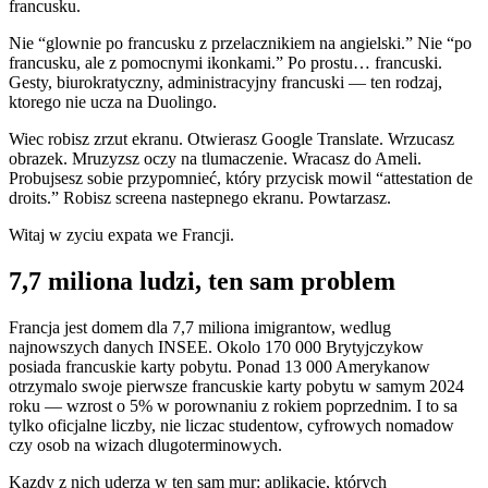
francusku.
Nie “glownie po francusku z przelacznikiem na angielski.” Nie “po
francusku, ale z pomocnymi ikonkami.” Po prostu… francuski.
Gesty, biurokratyczny, administracyjny francuski — ten rodzaj,
ktorego nie ucza na Duolingo.
Wiec robisz zrzut ekranu. Otwierasz Google Translate. Wrzucasz
obrazek. Mruzyzsz oczy na tlumaczenie. Wracasz do Ameli.
Probujsesz sobie przypomnieć, który przycisk mowil “attestation de
droits.” Robisz screena nastepnego ekranu. Powtarzasz.
Witaj w zyciu expata we Francji.
7,7 miliona ludzi, ten sam problem
Francja jest domem dla 7,7 miliona imigrantow, wedlug
najnowszych danych INSEE. Okolo 170 000 Brytyjczykow
posiada francuskie karty pobytu. Ponad 13 000 Amerykanow
otrzymalo swoje pierwsze francuskie karty pobytu w samym 2024
roku — wzrost o 5% w porownaniu z rokiem poprzednim. I to sa
tylko oficjalne liczby, nie liczac studentow, cyfrowych nomadow
czy osob na wizach dlugoterminowych.
Kazdy z nich uderza w ten sam mur: aplikacje, których