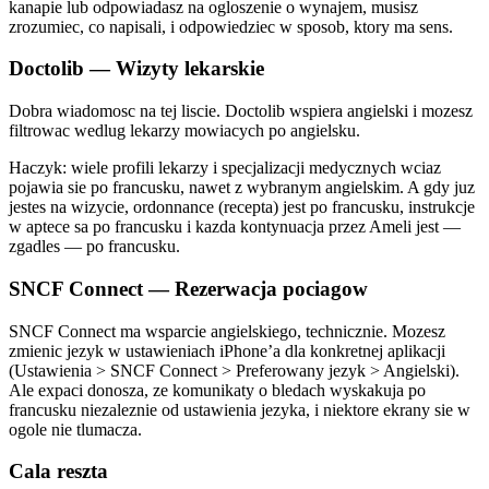
kanapie lub odpowiadasz na ogloszenie o wynajem, musisz
zrozumiec, co napisali, i odpowiedziec w sposob, ktory ma sens.
Doctolib — Wizyty lekarskie
Dobra wiadomosc na tej liscie. Doctolib wspiera angielski i mozesz
filtrowac wedlug lekarzy mowiacych po angielsku.
Haczyk: wiele profili lekarzy i specjalizacji medycznych wciaz
pojawia sie po francusku, nawet z wybranym angielskim. A gdy juz
jestes na wizycie, ordonnance (recepta) jest po francusku, instrukcje
w aptece sa po francusku i kazda kontynuacja przez Ameli jest —
zgadles — po francusku.
SNCF Connect — Rezerwacja pociagow
SNCF Connect ma wsparcie angielskiego, technicznie. Mozesz
zmienic jezyk w ustawieniach iPhone’a dla konkretnej aplikacji
(Ustawienia > SNCF Connect > Preferowany jezyk > Angielski).
Ale expaci donosza, ze komunikaty o bledach wyskakuja po
francusku niezaleznie od ustawienia jezyka, i niektore ekrany sie w
ogole nie tlumacza.
Cala reszta