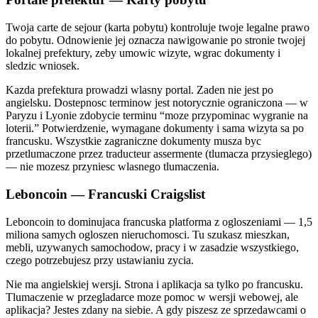
Twoja carte de sejour (karta pobytu) kontroluje twoje legalne prawo
do pobytu. Odnowienie jej oznacza nawigowanie po stronie twojej
lokalnej prefektury, zeby umowic wizyte, wgrac dokumenty i
sledzic wniosek.
Kazda prefektura prowadzi wlasny portal. Zaden nie jest po
angielsku. Dostepnosc terminow jest notorycznie ograniczona — w
Paryzu i Lyonie zdobycie terminu “moze przypominac wygranie na
loterii.” Potwierdzenie, wymagane dokumenty i sama wizyta sa po
francusku. Wszystkie zagraniczne dokumenty musza byc
przetlumaczone przez traducteur assermente (tlumacza przysieglego)
— nie mozesz przyniesc wlasnego tlumaczenia.
Leboncoin — Francuski Craigslist
Leboncoin to dominujaca francuska platforma z ogloszeniami — 1,5
miliona samych ogloszen nieruchomosci. Tu szukasz mieszkan,
mebli, uzywanych samochodow, pracy i w zasadzie wszystkiego,
czego potrzebujesz przy ustawianiu zycia.
Nie ma angielskiej wersji. Strona i aplikacja sa tylko po francusku.
Tlumaczenie w przegladarce moze pomoc w wersji webowej, ale
aplikacja? Jestes zdany na siebie. A gdy piszesz ze sprzedawcami o