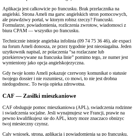
Aplikacja jest calkowicie po francusku. Brak przelacznika na
angielski. Strona Ameli ma garsc angielskich stron pomocowych,
ale prawdziwy portal, w ktorym robisz rzeczy? Francuski.
Formularze, powiadomienia, rozliczenia zwrotow, wiadomosci z
biura CPAM — wszystko po francusku.
Technicznie istnieje angielska infolinia (09 74 75 36 46), ale expaci
na forum Ameli donosza, ze przez tygodnie jest nieosiagalna. Jeden
uzytkownik napisal, ze polaczenia “sa rozlaczane lub
przekierowywane na francuska linie” pomimo tego, ze numer jest
wymieniony jako opcja angielskojezyczna.
Gdy twoje konto Ameli pokazuje czerwony komunikat o statusie
twojego dossier i nie rozumiesz, co mowi, to nie jest drobna
niedogodnosc. To twoja opieka zdrowotna.
CAF — Zasilki mieszkaniowe
CAF obsluguje pomoc mieszkaniowa (APL), swiadczenia rodzinne
i swiadczenia socjalne. Jesli wynajmujesz we Francji, prawie na
pewno kwalifikujesz sie do APL, ktory moze znaczaco obnizyc
twoj miesieczny czynsz.
Caly wniosek, strona, aplikacja i powiadomienia sa po francusku.