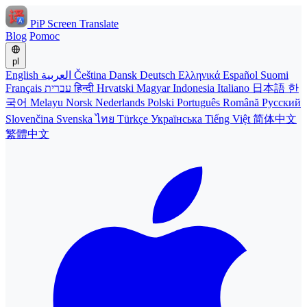
PiP Screen Translate
Blog
Pomoc
pl
English
العربية
Čeština
Dansk
Deutsch
Ελληνικά
Español
Suomi
Français
עברית
हिन्दी
Hrvatski
Magyar
Indonesia
Italiano
日本語
한
국어
Melayu
Norsk
Nederlands
Polski
Português
Română
Русский
Slovenčina
Svenska
ไทย
Türkçe
Українська
Tiếng Việt
简体中文
繁體中文