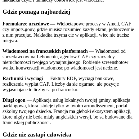
Gdzie pomaga najbardziej
Formularze urzedowe
— Wieloetapowe procesy w Ameli, CAF
czy impots.gouv, gdzie musisz rozumiec kazdy ekran, jednoczesnie
z nim pracujac. Nakladka trzyma cie w aplikacji, wiec nie tracisz
miejsca.
Wiadomosci na francuskich platformach
— Wiadomosci od
sprzedawcow na Leboncoin, agentow CAF czy zarzadcy
nieruchomosci twojego wynajmujacego. Robienie screenshotow
watku konwersacji wiadomosc po wiadomosci jest nedzne.
Rachunki i wyciagi
— Faktury EDF, wyciagi bankowe,
rozliczenia wyplat CAF. Liczby da sie ogarnac, ale pozycje
wyjasniajace te liczby sa po francusku.
Dlugi ogon
— Aplikacja uslug lokalnych twojej gminy, aplikacja
parkingowa, ktora istnieje tylko w twoim arrondissement, portal
szkolny twojego dziecka. Francja ma gleboki ekosystem aplikacji,
ktore nigdy nie beda mialy angielskich wersji, bo sa budowane dla
francuskiej publicznosci.
Gdzie nie zastapi czlowieka