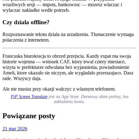
wrazliwych sesji — impots, bankowosc — mozesz wlaczac i
wylaczac nakladke wedle potrzeb.
Czy dziala offline?
Rozpoznawanie tekstu dziala na urzadzeniu. Tlumaczenie wymaga
polaczenia z internetem.
Francuska biurokracja to obrzed przejscia. Kazdy expat ma swoja
historie wojenna — wniosek CAF, ktory trwal cztery miesiace,
wizyta w prefekturze odwolana bez wyjasnienia, powiadomienie
Ameli, ktore okazalo sie niczym, ale wygladalo przerazajaco. Dasz
rade. Wszyscy daja.
Ale nie musisz przy okazji walczyc z wlasnym telefonem.
PiP Screen Translate
jest na App Store. Darmowy okres probny, bez
zakladania konta.
Powiązane posty
21 mar 2026