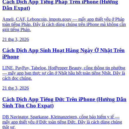
Cách Dịch App Tiếng Pháp Trên iPhone (Hướng
Dẫn Expat)
Ameli, CAF, Leboncoin, impots.gouv — mấy app thiết yếu ở Pháp
toàn tiếng Pháp. Đây là cách dùng chúng trên iPhone mà không cần
giỏi tiếng Pháp.
21 thg 3, 2026
Cách Dịch App Sinh Hoạt Hàng Ngày Ở Nhật Trên
iPhone
LINE, PayPay, Tabelog, HotPepper Beauty, cổng thông tin phường
— mấy app bạn thực sự cần ở Nhật hầu hết toàn tiếng Nhật. Đây là
cách đọc chúng.
21 thg 3, 2026
Cách Dịch App Tiếng Đức Trên iPhone (Hướng Dẫn
Sinh Tồn Cho Expat)
DB Navigator, Sparkasse, Kleinanzeigen, cổng bảo hiểm y tế —
mấy app thiết yếu ở Đức toàn tiếng Đức. Đây là cách dùng chúng
thật sự.