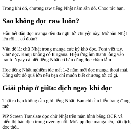
Trong khi đó, chương raw tiếng Nhật nằm sẵn đó. Chọc tức bạn.
Sao không đọc raw luôn?
Hầu hết dân đọc manga đều đã nghĩ tới chuyện này. Mở bản Nhật
lên rồi… cố đoán?
Vấn đề là: chữ Nhật trong manga cực kỳ khó đọc. Font viết tay.
Chữ dọc. Kanji không có furigana. Hiệu ứng âm thanh lồng vào
tranh. Ngay cả biết tiếng Nhật cơ bản cũng đọc chậm lắm.
Học tiếng Nhật nghiêm túc mất 1-2 năm mới đọc manga thoải mái.
Công sức đó quá lớn nếu bạn chỉ muốn biết chương tới có gì.
Giải pháp ở giữa: dịch ngay khi đọc
Thật ra bạn không cần giỏi tiếng Nhật. Bạn chỉ cần hiểu trang đang
mở.
PiP Screen Translate đọc chữ Nhật trên màn hình bằng OCR và
hiển thị bản dịch trong overlay nổi. Mở app đọc manga lên, bật dịch,
đọc thôi.