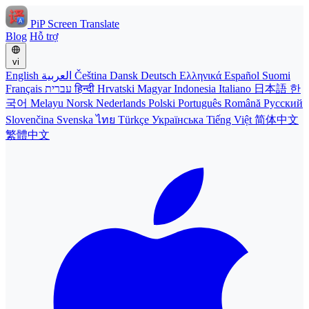
PiP Screen Translate
Blog
Hỗ trợ
vi
English
العربية
Čeština
Dansk
Deutsch
Ελληνικά
Español
Suomi
Français
עברית
हिन्दी
Hrvatski
Magyar
Indonesia
Italiano
日本語
한
국어
Melayu
Norsk
Nederlands
Polski
Português
Română
Русский
Slovenčina
Svenska
ไทย
Türkçe
Українська
Tiếng Việt
简体中文
繁體中文