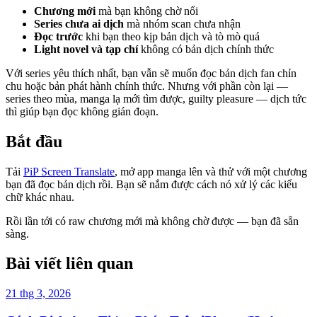
Chương mới
mà bạn không chờ nổi
Series chưa ai dịch
mà nhóm scan chưa nhận
Đọc trước
khi bạn theo kịp bản dịch và tò mò quá
Light novel và tạp chí
không có bản dịch chính thức
Với series yêu thích nhất, bạn vẫn sẽ muốn đọc bản dịch fan chỉn
chu hoặc bản phát hành chính thức. Nhưng với phần còn lại —
series theo mùa, manga lạ mới tìm được, guilty pleasure — dịch tức
thì giúp bạn đọc không gián đoạn.
Bắt đầu
Tải
PiP Screen Translate
, mở app manga lên và thử với một chương
bạn đã đọc bản dịch rồi. Bạn sẽ nắm được cách nó xử lý các kiểu
chữ khác nhau.
Rồi lần tới có raw chương mới mà không chờ được — bạn đã sẵn
sàng.
Bài viết liên quan
21 thg 3, 2026