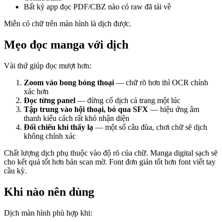
Bất kỳ app đọc PDF/CBZ nào có raw đã tải về
Miễn có chữ trên màn hình là dịch được.
Mẹo đọc manga với dịch
Vài thứ giúp đọc mượt hơn:
Zoom vào bong bóng thoại
— chữ rõ hơn thì OCR chính
xác hơn
Đọc từng panel
— đừng cố dịch cả trang một lúc
Tập trung vào hội thoại, bỏ qua SFX
— hiệu ứng âm
thanh kiểu cách rất khó nhận diện
Đối chiếu khi thấy lạ
— một số câu đùa, chơi chữ sẽ dịch
không chính xác
Chất lượng dịch phụ thuộc vào độ rõ của chữ. Manga digital sạch sẽ
cho kết quả tốt hơn bản scan mờ. Font đơn giản tốt hơn font viết tay
cầu kỳ.
Khi nào nên dùng
Dịch màn hình phù hợp khi: