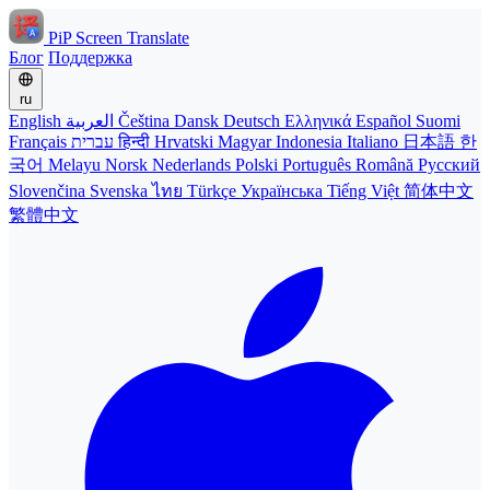
PiP Screen Translate
Блог
Поддержка
ru
English
العربية
Čeština
Dansk
Deutsch
Ελληνικά
Español
Suomi
Français
עברית
हिन्दी
Hrvatski
Magyar
Indonesia
Italiano
日本語
한
국어
Melayu
Norsk
Nederlands
Polski
Português
Română
Русский
Slovenčina
Svenska
ไทย
Türkçe
Українська
Tiếng Việt
简体中文
繁體中文