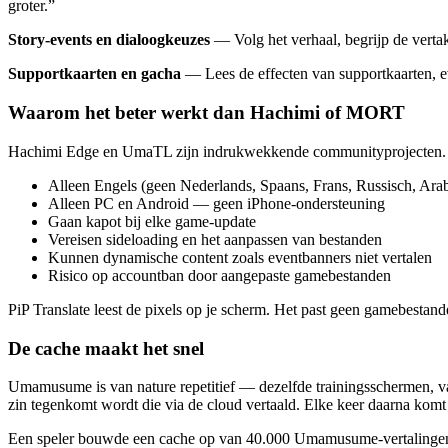
groter.”
Story-events en dialoogkeuzes
— Volg het verhaal, begrijp de verta
Supportkaarten en gacha
— Lees de effecten van supportkaarten, ev
Waarom het beter werkt dan Hachimi of MORT
Hachimi Edge en UmaTL zijn indrukwekkende communityprojecten. 
Alleen Engels (geen Nederlands, Spaans, Frans, Russisch, Ara
Alleen PC en Android — geen iPhone-ondersteuning
Gaan kapot bij elke game-update
Vereisen sideloading en het aanpassen van bestanden
Kunnen dynamische content zoals eventbanners niet vertalen
Risico op accountban door aangepaste gamebestanden
PiP Translate leest de pixels op je scherm. Het past geen gamebestan
De cache maakt het snel
Umamusume is van nature repetitief — dezelfde trainingsschermen, vaa
zin tegenkomt wordt die via de cloud vertaald. Elke keer daarna komt 
Een speler bouwde een cache op van 40.000 Umamusume-vertalingen me