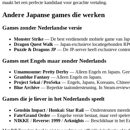
maakt het een perfecte kandidaat voor gecachte vertaling.
Andere Japanse games die werken
Games zonder Nederlandse versie
Monster Strike
— De best verdienende mobiele game van Japan. 
Dragon Quest Walk
— Japan-exclusieve locatiegebonden RPG. 
Puzzle & Dragons JP
— De JP-server heeft exclusieve conten
Games met Engels maar zonder Nederlands
Umamusume: Pretty Derby
— Alleen Engels en Japans. Geen
Granblue Fantasy
— Alleen Engels en Japans.
Project Sekai / ProSeka
— Engels, Japans, Koreaans, Chinee
Blue Archive
— Beperkte taalondersteuning. In Steam-reviews 
Games die je liever in het Nederlands speelt
Genshin Impact
/
Honkai: Star Rail
— Ondersteunen meerdere 
Fate/Grand Order
— Engelse versie bestaat, maar veel spelers
NIKKE
/
Reverse: 1999
/
Arknights
— Beschikbaar in het En