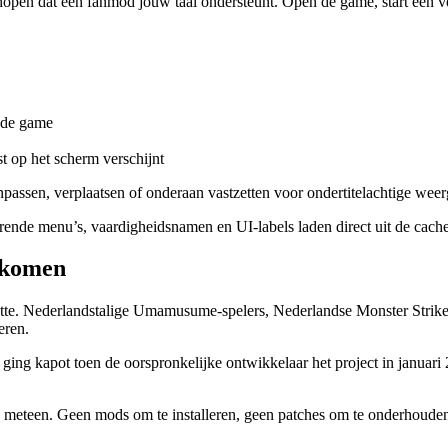
e hopen dat een fanmod jouw taal ondersteunt. Open de game, start een ve
p de game
t op het scherm verschijnt
npassen, verplaatsen of onderaan vastzetten voor ondertitelachtige weer
rende menu’s, vaardigheidsnamen en UI-labels laden direct uit de cache n
t komen
otte. Nederlandstalige Umamusume-spelers, Nederlandse Monster Strike
eren.
ging kapot toen de oorspronkelijke ontwikkelaar het project in januari
nu meteen. Geen mods om te installeren, geen patches om te onderhouden,