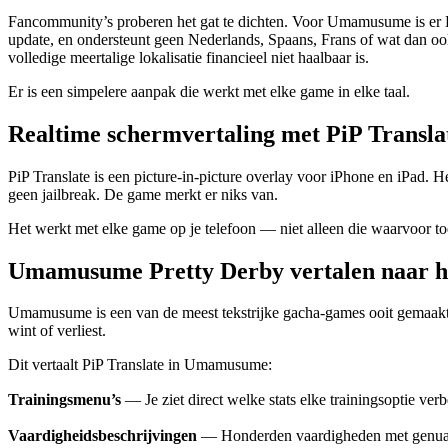
Fancommunity’s proberen het gat te dichten. Voor Umamusume is er H
update, en ondersteunt geen Nederlands, Spaans, Frans of wat da
volledige meertalige lokalisatie financieel niet haalbaar is.
Er is een simpelere aanpak die werkt met elke game in elke taal.
Realtime schermvertaling met PiP Transla
PiP Translate is een picture-in-picture overlay voor iPhone en iPad. 
geen jailbreak. De game merkt er niks van.
Het werkt met elke game op je telefoon — niet alleen die waarvoor to
Umamusume Pretty Derby vertalen naar h
Umamusume is een van de meest tekstrijke gacha-games ooit gemaakt. 
wint of verliest.
Dit vertaalt PiP Translate in Umamusume:
Trainingsmenu’s
— Je ziet direct welke stats elke trainingsoptie
Vaardigheidsbeschrijvingen
— Honderden vaardigheden met genuancee