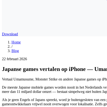
Download
Home
/
Blog
22 februari 2026
Japanse games vertalen op iPhone — Uma
Vertaal Umamusume, Monster Strike en andere Japanse games op iPho
De meeste Japanse mobiele games worden nooit in het Nederlands vertaald. Umamusume: Pretty Derby ondersteunt alleen Engels en Japans. Monster Strike — de best verdienende mobiele game van Japan met
meer dan 11 miljard dollar omzet — bestaat simpelweg niet buiten Jap
Als je geen Engels of Japans spreekt, word je buitengesloten van e
gameontwikkelaars vrijwel nooit overwogen voor lokalisatie. Zelfs gr