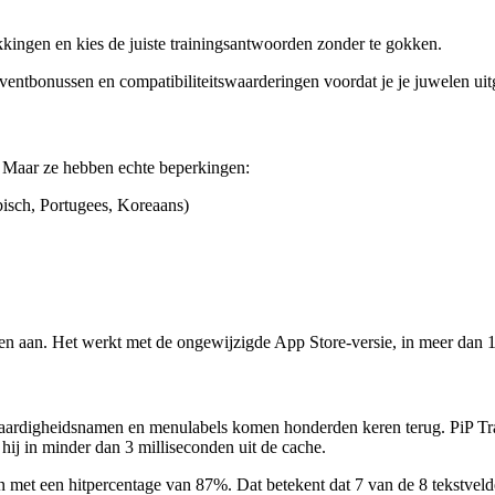
kkingen en kies de juiste trainingsantwoorden zonder te gokken.
entbonussen en compatibiliteitswaarderingen voordat je je juwelen uitg
Maar ze hebben echte beperkingen:
bisch, Portugees, Koreaans)
den aan. Het werkt met de ongewijzigde App Store-versie, in meer dan 1
rdigheidsnamen en menulabels komen honderden keren terug. PiP Transla
hij in minder dan 3 milliseconden uit de cache.
t een hitpercentage van 87%. Dat betekent dat 7 van de 8 tekstvelden