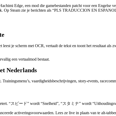
achimi Edge, een mod die gamebestanden patcht voor een Engelse verta
n ook. Op Steam zie je berichten als “PLS TRADUCCION EN ESPANOL” 
te
Het leest je scherm met OCR, vertaalt de tekst en toont het resultaat a
evallig een vertaalmod bestaat.
et Nederlands
Trainingsmenu’s, vaardigheidsbeschrijvingen, story-events, racecomme
 verbetert. “スピード” wordt “Snelheid”, “スタミナ” wordt “Uithoudingsvermo
rde activeringsvoorwaarden. Lees ze live in plaats van te alt-tabben