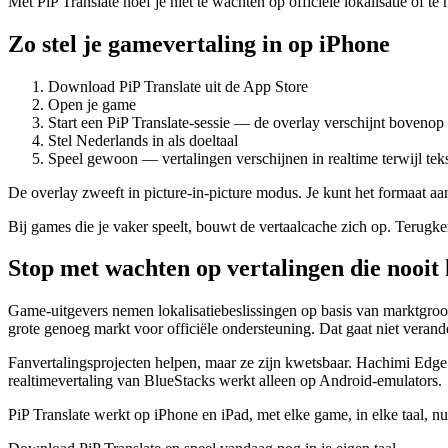
Met PiP Translate hoef je niet te wachten op officiële lokalisatie of t
Zo stel je gamevertaling in op iPhone
Download PiP Translate uit de App Store
Open je game
Start een PiP Translate-sessie — de overlay verschijnt boveno
Stel Nederlands in als doeltaal
Speel gewoon — vertalingen verschijnen in realtime terwijl teks
De overlay zweeft in picture-in-picture modus. Je kunt het formaat aa
Bij games die je vaker speelt, bouwt de vertaalcache zich op. Terugke
Stop met wachten op vertalingen die nooi
Game-uitgevers nemen lokalisatiebeslissingen op basis van marktgro
grote genoeg markt voor officiële ondersteuning. Dat gaat niet verand
Fanvertalingsprojecten helpen, maar ze zijn kwetsbaar. Hachimi Edge 
realtimevertaling van BlueStacks werkt alleen op Android-emulators.
PiP Translate werkt op iPhone en iPad, met elke game, in elke taal, 