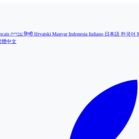
nçais
עברית
हिन्दी
Hrvatski
Magyar
Indonesia
Italiano
日本語
한국어
繁體中文