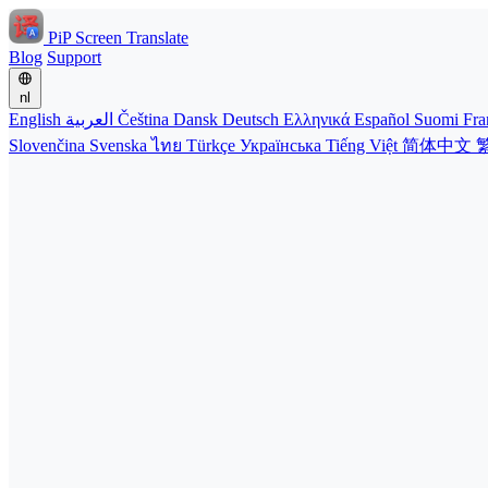
PiP Screen Translate
Blog
Support
nl
English
العربية
Čeština
Dansk
Deutsch
Ελληνικά
Español
Suomi
Fra
Slovenčina
Svenska
ไทย
Türkçe
Українська
Tiếng Việt
简体中文