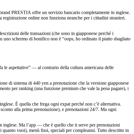
and PRESTIA offre un servizio bancario completamente in inglese.
gistrazione online non funziona neanche per i cittadini stranieri.
descrizioni delle transazioni (che sono in giapponese perché i
su uno schermo di bonifico non è “oops, ho ordinato il piatto sbagliato
 le aspettative” — al contrario della cultura americana delle
sione di sistema di 440 yen a prenotazione che la versione giapponese
inamento per ranking (una funzione premium che vale la pena pagare), i
nglese. È quella che frega ogni expat perché non c’è alternativa.
i sconto alla prima prenotazione), e prenotazioni 24/7. Ma ogni
n inglese. Ma l’app — che è quello che ti serve per prenotazioni
quanto vuoi), menù fissi, speciali per compleanni. Tutto descritto in