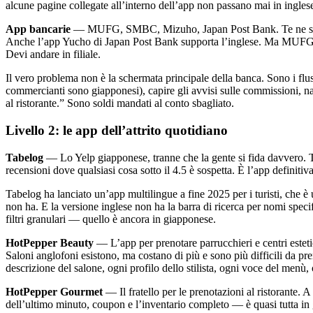
alcune pagine collegate all’interno dell’app non passano mai in ingles
App bancarie
— MUFG, SMBC, Mizuho, Japan Post Bank. Te ne serve
Anche l’app Yucho di Japan Post Bank supporta l’inglese. Ma MUFG — u
Devi andare in filiale.
Il vero problema non è la schermata principale della banca. Sono i flus
commercianti sono giapponesi), capire gli avvisi sulle commissioni, na
al ristorante.” Sono soldi mandati al conto sbagliato.
Livello 2: le app dell’attrito quotidiano
Tabelog
— Lo Yelp giapponese, tranne che la gente si fida davvero. Ta
recensioni dove qualsiasi cosa sotto il 4.5 è sospetta. È l’app definitiva
Tabelog ha lanciato un’app multilingue a fine 2025 per i turisti, che 
non ha. E la versione inglese non ha la barra di ricerca per nomi spec
filtri granulari — quello è ancora in giapponese.
HotPepper Beauty
— L’app per prenotare parrucchieri e centri esteti
Saloni anglofoni esistono, ma costano di più e sono più difficili da p
descrizione del salone, ogni profilo dello stilista, ogni voce del menù
HotPepper Gourmet
— Il fratello per le prenotazioni al ristorante
dell’ultimo minuto, coupon e l’inventario completo — è quasi tutta in 