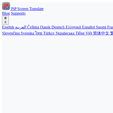
PiP Screen Translate
Blog
Supporto
it
English
العربية
Čeština
Dansk
Deutsch
Ελληνικά
Español
Suomi
Fra
Slovenčina
Svenska
ไทย
Türkçe
Українська
Tiếng Việt
简体中文