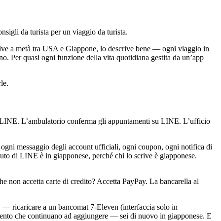
igli da turista per un viaggio da turista.
 vive a metà tra USA e Giappone, lo descrive bene — ogni viaggio in
o. Per quasi ogni funzione della vita quotidiana gestita da un’app
le.
su LINE. L’ambulatorio conferma gli appuntamenti su LINE. L’ufficio
 ogni messaggio degli account ufficiali, ogni coupon, ogni notifica di
ntenuto di LINE è in giapponese, perché chi lo scrive è giapponese.
he non accetta carte di credito? Accetta PayPay. La bancarella al
ay — ricaricare a un bancomat 7-Eleven (interfaccia solo in
timento che continuano ad aggiungere — sei di nuovo in giapponese. E