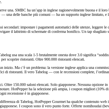
e.
 una. SMBC ha un’app in inglese ragionevolmente buona e il loro br
na delle banche più comuni — ha un supporto inglese limitato, e la re
si secondari: impostare i pagamenti automatici delle utenze, leggere le 
vigare il labirinto di schermate di conferma bonifico. Un tap sbagliato 
belog usa una scala 1-5 brutalmente onesta dove 3.0 significa “soddisfa
 per scoprire ristoranti. Oltre 900.000 ristoranti elencati.
è un inizio. Ma c’è un problema: la versione inglese applica una commis
ifici di ristoranti. Il vero Tabelog — con le recensioni complete, l’ord
ci. Oltre 150.000 saloni elencati. Solo giapponese. Nessuna opzione in i
renotare. HotPepper ha la selezione più ampia, i coupon migliori (10% d
, ogni recensione è in giapponese.
. A differenza di Tabelog, HotPepper Gourmet ha qualche contenuto web i
giapponese. I coupon sono il vero punto forte. Offerte nomihoudai (bevi 