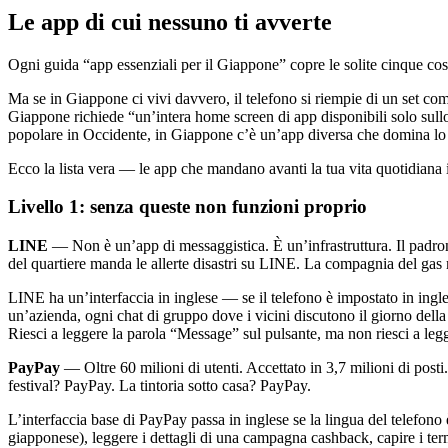
Le app di cui nessuno ti avverte
Ogni guida “app essenziali per il Giappone” copre le solite cinque cos
Ma se in Giappone ci vivi davvero, il telefono si riempie di un set c
Giappone richiede “un’intera home screen di app disponibili solo sullo
popolare in Occidente, in Giappone c’è un’app diversa che domina lo 
Ecco la lista vera — le app che mandano avanti la tua vita quotidiana
Livello 1: senza queste non funzioni proprio
LINE
— Non è un’app di messaggistica. È un’infrastruttura. Il padro
del quartiere manda le allerte disastri su LINE. La compagnia del gas 
LINE ha un’interfaccia in inglese — se il telefono è impostato in ingl
un’azienda, ogni chat di gruppo dove i vicini discutono il giorno della 
Riesci a leggere la parola “Message” sul pulsante, ma non riesci a leg
PayPay
— Oltre 60 milioni di utenti. Accettato in 3,7 milioni di post
festival? PayPay. La tintoria sotto casa? PayPay.
L’interfaccia base di PayPay passa in inglese se la lingua del telefono
giapponese), leggere i dettagli di una campagna cashback, capire i te