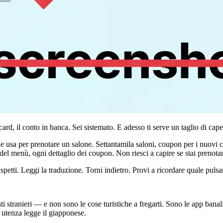
card, il conto in banca. Sei sistemato. E adesso ti serve un taglio di capel
sa per prenotare un salone. Settantamila saloni, coupon per i nuovi cli
 del menù, ogni dettaglio dei coupon. Non riesci a capire se stai prenot
petti. Leggi la traduzione. Torni indietro. Provi a ricordare quale puls
ti stranieri — e non sono le cose turistiche a fregarti. Sono le app bana
 utenza legge il giapponese.