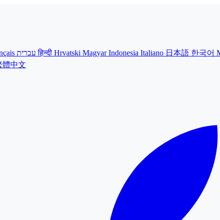
nçais
עברית
हिन्दी
Hrvatski
Magyar
Indonesia
Italiano
日本語
한국어
繁體中文