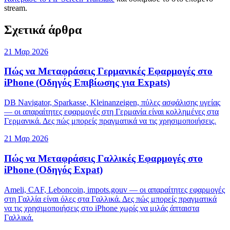
stream.
Σχετικά άρθρα
21 Μαρ 2026
Πώς να Μεταφράσεις Γερμανικές Εφαρμογές στο
iPhone (Οδηγός Επιβίωσης για Expats)
DB Navigator, Sparkasse, Kleinanzeigen, πύλες ασφάλισης υγείας
— οι απαραίτητες εφαρμογές στη Γερμανία είναι κολλημένες στα
Γερμανικά. Δες πώς μπορείς πραγματικά να τις χρησιμοποιήσεις.
21 Μαρ 2026
Πώς να Μεταφράσεις Γαλλικές Εφαρμογές στο
iPhone (Οδηγός Expat)
Ameli, CAF, Leboncoin, impots.gouv — οι απαραίτητες εφαρμογές
στη Γαλλία είναι όλες στα Γαλλικά. Δες πώς μπορείς πραγματικά
να τις χρησιμοποιήσεις στο iPhone χωρίς να μιλάς άπταιστα
Γαλλικά.