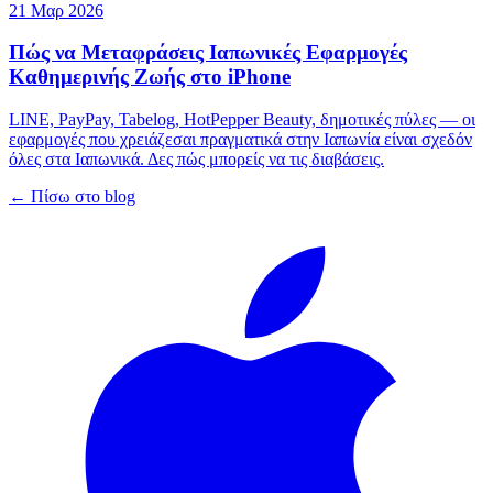
21 Μαρ 2026
Πώς να Μεταφράσεις Ιαπωνικές Εφαρμογές
Καθημερινής Ζωής στο iPhone
LINE, PayPay, Tabelog, HotPepper Beauty, δημοτικές πύλες — οι
εφαρμογές που χρειάζεσαι πραγματικά στην Ιαπωνία είναι σχεδόν
όλες στα Ιαπωνικά. Δες πώς μπορείς να τις διαβάσεις.
← Πίσω στο blog