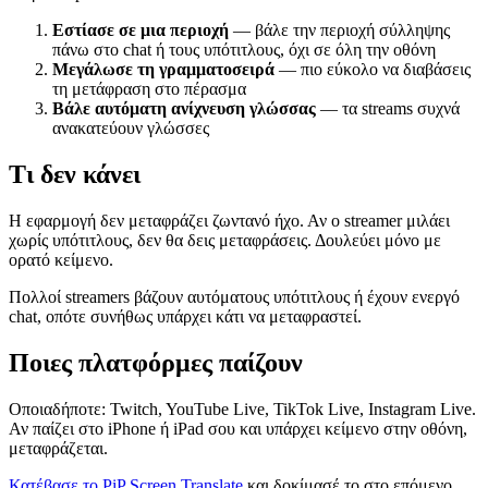
Εστίασε σε μια περιοχή
— βάλε την περιοχή σύλληψης
πάνω στο chat ή τους υπότιτλους, όχι σε όλη την οθόνη
Μεγάλωσε τη γραμματοσειρά
— πιο εύκολο να διαβάσεις
τη μετάφραση στο πέρασμα
Βάλε αυτόματη ανίχνευση γλώσσας
— τα streams συχνά
ανακατεύουν γλώσσες
Τι δεν κάνει
Η εφαρμογή δεν μεταφράζει ζωντανό ήχο. Αν ο streamer μιλάει
χωρίς υπότιτλους, δεν θα δεις μεταφράσεις. Δουλεύει μόνο με
ορατό κείμενο.
Πολλοί streamers βάζουν αυτόματους υπότιτλους ή έχουν ενεργό
chat, οπότε συνήθως υπάρχει κάτι να μεταφραστεί.
Ποιες πλατφόρμες παίζουν
Οποιαδήποτε: Twitch, YouTube Live, TikTok Live, Instagram Live.
Αν παίζει στο iPhone ή iPad σου και υπάρχει κείμενο στην οθόνη,
μεταφράζεται.
Κατέβασε το PiP Screen Translate
και δοκίμασέ το στο επόμενο