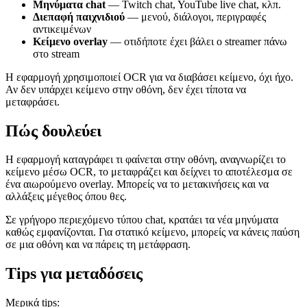
Μηνύματα chat
— Twitch chat, YouTube live chat, κλπ.
Διεπαφή παιχνιδιού
— μενού, διάλογοι, περιγραφές
αντικειμένων
Κείμενο overlay
— οτιδήποτε έχει βάλει ο streamer πάνω
στο stream
Η εφαρμογή χρησιμοποιεί OCR για να διαβάσει κείμενο, όχι ήχο.
Αν δεν υπάρχει κείμενο στην οθόνη, δεν έχει τίποτα να
μεταφράσει.
Πώς δουλεύει
Η εφαρμογή καταγράφει τι φαίνεται στην οθόνη, αναγνωρίζει το
κείμενο μέσω OCR, το μεταφράζει και δείχνει το αποτέλεσμα σε
ένα αιωρούμενο overlay. Μπορείς να το μετακινήσεις και να
αλλάξεις μέγεθος όπου θες.
Σε γρήγορο περιεχόμενο τύπου chat, κρατάει τα νέα μηνύματα
καθώς εμφανίζονται. Για στατικό κείμενο, μπορείς να κάνεις παύση
σε μια οθόνη και να πάρεις τη μετάφραση.
Tips για μεταδόσεις
Μερικά tips: