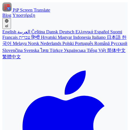
PiP Screen Translate
Blog
Υποστήριξη
el
English
العربية
Čeština
Dansk
Deutsch
Ελληνικά
Español
Suomi
Français
עברית
हिन्दी
Hrvatski
Magyar
Indonesia
Italiano
日本語
한
국어
Melayu
Norsk
Nederlands
Polski
Português
Română
Русский
Slovenčina
Svenska
ไทย
Türkçe
Українська
Tiếng Việt
简体中文
繁體中文