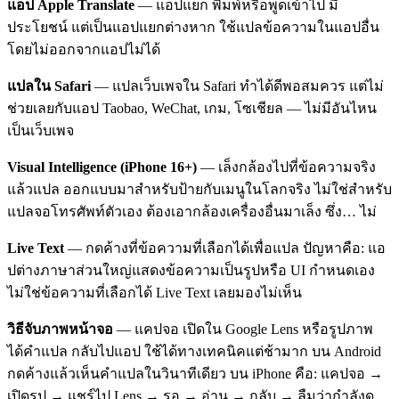
แอป Apple Translate
— แอปแยก พิมพ์หรือพูดเข้าไป มี
ประโยชน์ แต่เป็นแอปแยกต่างหาก ใช้แปลข้อความในแอปอื่น
โดยไม่ออกจากแอปไม่ได้
แปลใน Safari
— แปลเว็บเพจใน Safari ทำได้ดีพอสมควร แต่ไม่
ช่วยเลยกับแอป Taobao, WeChat, เกม, โซเชียล — ไม่มีอันไหน
เป็นเว็บเพจ
Visual Intelligence (iPhone 16+)
— เล็งกล้องไปที่ข้อความจริง
แล้วแปล ออกแบบมาสำหรับป้ายกับเมนูในโลกจริง ไม่ใช่สำหรับ
แปลจอโทรศัพท์ตัวเอง ต้องเอากล้องเครื่องอื่นมาเล็ง ซึ่ง… ไม่
Live Text
— กดค้างที่ข้อความที่เลือกได้เพื่อแปล ปัญหาคือ: แอ
ปต่างภาษาส่วนใหญ่แสดงข้อความเป็นรูปหรือ UI กำหนดเอง
ไม่ใช่ข้อความที่เลือกได้ Live Text เลยมองไม่เห็น
วิธีจับภาพหน้าจอ
— แคปจอ เปิดใน Google Lens หรือรูปภาพ
ได้คำแปล กลับไปแอป ใช้ได้ทางเทคนิคแต่ช้ามาก บน Android
กดค้างแล้วเห็นคำแปลในวินาทีเดียว บน iPhone คือ: แคปจอ →
เปิดรูป → แชร์ไป Lens → รอ → อ่าน → กลับ → ลืมว่ากำลังดู