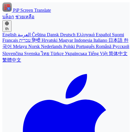
PiP Screen Translate
บล็อก
ช่วยเหลือ
th
English
العربية
Čeština
Dansk
Deutsch
Ελληνικά
Español
Suomi
Français
עברית
हिन्दी
Hrvatski
Magyar
Indonesia
Italiano
日本語
한
국어
Melayu
Norsk
Nederlands
Polski
Português
Română
Русский
Slovenčina
Svenska
ไทย
Türkçe
Українська
Tiếng Việt
简体中文
繁體中文