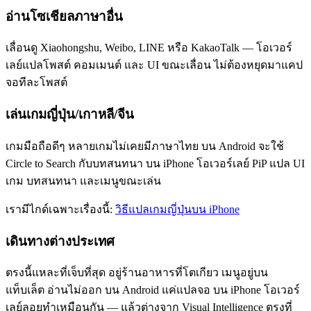
อ่านโซเชียลภาษาอื่น
เลื่อนดู Xiaohongshu, Weibo, LINE หรือ KakaoTalk — โอเวอร์
เลย์แปลโพสต์ คอมเมนต์ และ UI ขณะเลื่อน ไม่ต้องหยุดมาแคป
จอทีละโพสต์
เล่นเกมญี่ปุ่น/เกาหลี/จีน
เกมมือถือดีๆ หลายเกมไม่เคยมีภาษาไทย บน Android จะใช้
Circle to Search กับบทสนทนา บน iPhone โอเวอร์เลย์ PiP แปล UI
เกม บทสนทนา และเมนูขณะเล่น
เรามีไกด์เฉพาะเรื่องนี้:
วิธีแปลเกมญี่ปุ่นบน iPhone
เดินทางต่างประเทศ
ตรงนี้แหละที่เจ็บที่สุด อยู่ร้านอาหารที่โตเกียว เมนูอยู่บน
แท็บเล็ต อ่านไม่ออก บน Android แค่แปลจอ บน iPhone โอเวอร์
เลย์ลอยทำเหมือนกัน — แล้วต่างจาก Visual Intelligence ตรงที่