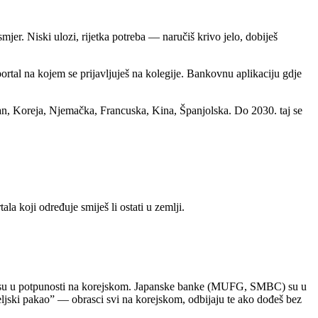
 smjer. Niski ulozi, rijetka potreba — naručiš krivo jelo, dobiješ
ortal na kojem se prijavljuješ na kolegije. Bankovnu aplikaciju gdje
pan, Koreja, Njemačka, Francuska, Kina, Španjolska. Do 2030. taj se
a koji određuje smiješ li ostati u zemlji.
) su u potpunosti na korejskom. Japanske banke (MUFG, SMBC) su u
ljski pakao” — obrasci svi na korejskom, odbijaju te ako dođeš bez