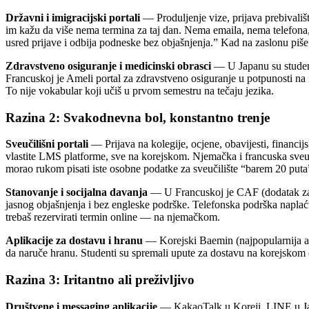
Državni i imigracijski portali
— Produljenje vize, prijava prebivališ
im kažu da više nema termina za taj dan. Nema emaila, nema telefona,
usred prijave i odbija podneske bez objašnjenja.” Kad na zaslonu piš
Zdravstveno osiguranje i medicinski obrasci
— U Japanu su studenti
Francuskoj je Ameli portal za zdravstveno osiguranje u potpunosti n
To nije vokabular koji učiš u prvom semestru na tečaju jezika.
Razina 2: Svakodnevna bol, konstantno trenje
Sveučilišni portali
— Prijava na kolegije, ocjene, obavijesti, financ
vlastite LMS platforme, sve na korejskom. Njemačka i francuska sveuči
morao rukom pisati iste osobne podatke za sveučilište “barem 20 pu
Stanovanje i socijalna davanja
— U Francuskoj je CAF (dodatak za s
jasnog objašnjenja i bez engleske podrške. Telefonska podrška naplać
trebaš rezervirati termin online — na njemačkom.
Aplikacije za dostavu i hranu
— Korejski Baemin (najpopularnija apl
da naruče hranu. Studenti su spremali upute za dostavu na korejskom da
Razina 3: Iritantno ali preživljivo
Društvene i messaging aplikacije
— KakaoTalk u Koreji, LINE u Japa