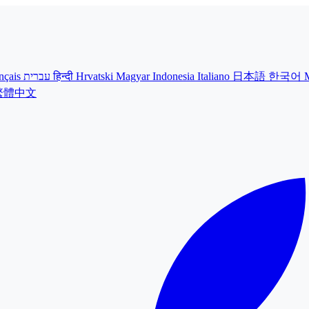
nçais
עברית
हिन्दी
Hrvatski
Magyar
Indonesia
Italiano
日本語
한국어
繁體中文