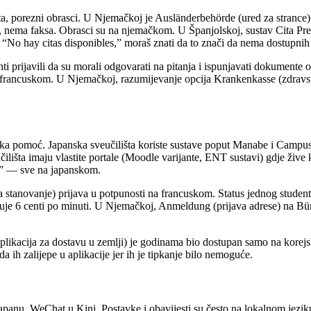
ta, porezni obrasci. U Njemačkoj je Ausländerbehörde (ured za strance)
 nema faksa. Obrasci su na njemačkom. U Španjolskoj, sustav Cita Previ
e “No hay citas disponibles,” moraš znati da to znači da nema dostupn
 prijavili da su morali odgovarati na pitanja i ispunjavati dokumente 
a francuskom. U Njemačkoj, razumijevanje opcija Krankenkasse (zdravst
ijska pomoć. Japanska sveučilišta koriste sustave poput Manabe i Camp
lišta imaju vlastite portale (Moodle varijante, ENT sustavi) gdje žive k
ta” — sve na japanskom.
tanovanje) prijava u potpunosti na francuskom. Status jednog student
uje 6 centi po minuti. U Njemačkoj, Anmeldung (prijava adrese) na Bürg
ikacija za dostavu u zemlji) je godinama bio dostupan samo na korejsko
 ih zalijepe u aplikacije jer ih je tipkanje bilo nemoguće.
nu, WeChat u Kini. Postavke i obavijesti su često na lokalnom jeziku 