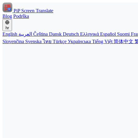
PiP Screen Translate
Blog
Podrška
hr
English
العربية
Čeština
Dansk
Deutsch
Ελληνικά
Español
Suomi
Fra
Slovenčina
Svenska
ไทย
Türkçe
Українська
Tiếng Việt
简体中文