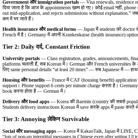
Government और immigration portals
— Visa renewals, residence reg
दिया जाता है कि आज के appointments ख़त्म हो गए। कोई email नहीं, phone 
out mid-application, and rejects submissions without explanation.” जब 
कम में भर जाते हैं।
Health insurance और medical forms
— Japan में students को doctor से
French में है। Germany में अपनी Krankenkasse (health insurance) option
Tier 2: Daily दर्द, Constant Friction
University portals
— Class registration, grades, announcements, fina
platforms चलाती हैं, सब Korean में। German और French universities के अ
लिए same personal details “at least 20 times” — सब Japanese में — हाथ 
Housing और benefits
— France में CAF (housing benefit) application प
support। Phone support 6 cents per minute charge करता है। Germany म
book करना होता है — German में।
Delivery और food apps
— Korea की Baemin (country की सबसे popular de
Students delivery instructions Korean में save करके apps में paste करते 
Tier 3: Annoying लेकिन Survivable
Social और messaging apps
— Korea में KakaoTalk, Japan में LINE, Chi
“lots of pop-up interstitial messages in Chinese even after setting UI t