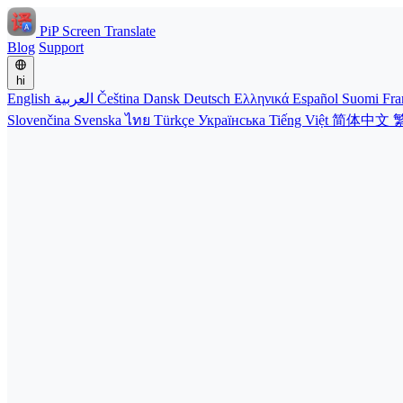
PiP Screen Translate
Blog
Support
hi
English
العربية
Čeština
Dansk
Deutsch
Ελληνικά
Español
Suomi
Fra
Slovenčina
Svenska
ไทย
Türkçe
Українська
Tiếng Việt
简体中文