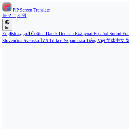
PiP Screen Translate
블로그
지원
ko
English
العربية
Čeština
Dansk
Deutsch
Ελληνικά
Español
Suomi
Fra
Slovenčina
Svenska
ไทย
Türkçe
Українська
Tiếng Việt
简体中文